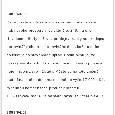
3082/64/06
Rada města souhlasila s rozšířením účelu užívání
nebytového prostoru v objektu č.p. 248, na ulici
Revoluční 28, Rýmařov, z prodejny trafiky na prodejnu
potravinářského a nepotravinářského zboží, a s tím
souvisejících stavebních úprav. Podmínkou je, že
opravy vyvolané touto změnou účelu užívání provede
nájemnice na své náklady. Město se na této změně
bude finančně podílet maximálně do výše 17.000,- Kč a
to formou kompenzace proti nájemnému.
∟
Hlasování pro: 6 ; Hlasování proti: 1; Zdrželo se: 0
3083/64/06