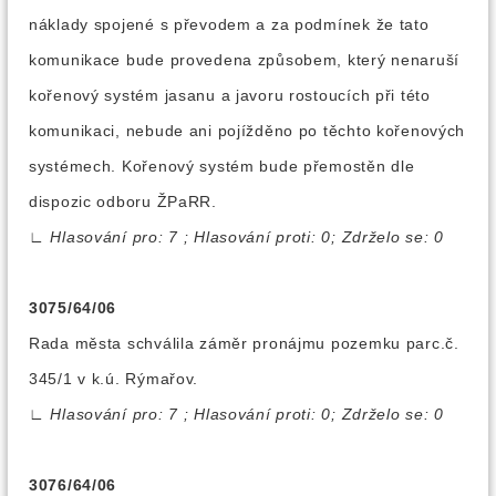
náklady spojené s převodem a za podmínek že tato
komunikace bude provedena způsobem, který nenaruší
kořenový systém jasanu a javoru rostoucích při této
komunikaci, nebude ani pojížděno po těchto kořenových
systémech. Kořenový systém bude přemostěn dle
dispozic odboru ŽPaRR.
∟
Hlasování pro: 7 ; Hlasování proti: 0; Zdrželo se: 0
3075/64/06
Rada města schválila záměr pronájmu pozemku parc.č.
345/1 v k.ú. Rýmařov.
∟
Hlasování pro: 7 ; Hlasování proti: 0; Zdrželo se: 0
3076/64/06