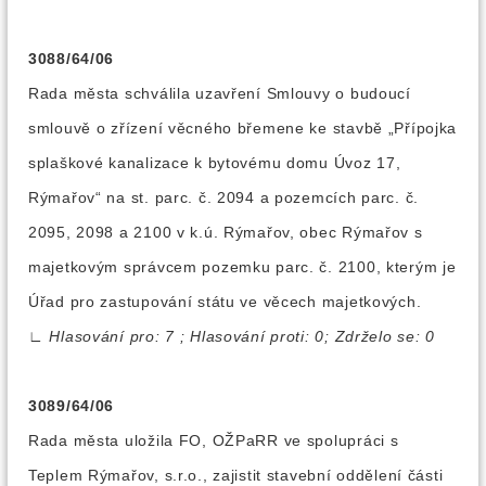
3088/64/06
Rada města schválila uzavření Smlouvy o budoucí
smlouvě o zřízení věcného břemene ke stavbě „Přípojka
splaškové kanalizace k bytovému domu Úvoz 17,
Rýmařov“ na st. parc. č. 2094 a pozemcích parc. č.
2095, 2098 a 2100 v k.ú. Rýmařov, obec Rýmařov s
majetkovým správcem pozemku parc. č. 2100, kterým je
Úřad pro zastupování státu ve věcech majetkových.
∟
Hlasování pro: 7 ; Hlasování proti: 0; Zdrželo se: 0
3089/64/06
Rada města uložila FO, OŽPaRR ve spolupráci s
Teplem Rýmařov, s.r.o., zajistit stavební oddělení části