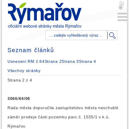
Seznam článků
Usnesení RM č.64
Strana 2
Strana 3
Strana 4
Všechny stránky
Strana 2 z 4
3066/64/06
Rada města doporučila zastupitelstvu města neschválit
záměr prodeje části pozemku parc.č. 1535/1 v k.ú.
Rýmařov.