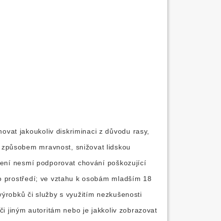
vat jakoukoliv diskriminaci z důvodu rasy,
 způsobem mravnost, snižovat lidskou
ělení nesmí podporovat chování poškozující
ho prostředí; ve vztahu k osobám mladším 18
výrobků či služby s využitím nezkušenosti
či jiným autoritám nebo je jakkoliv zobrazovat