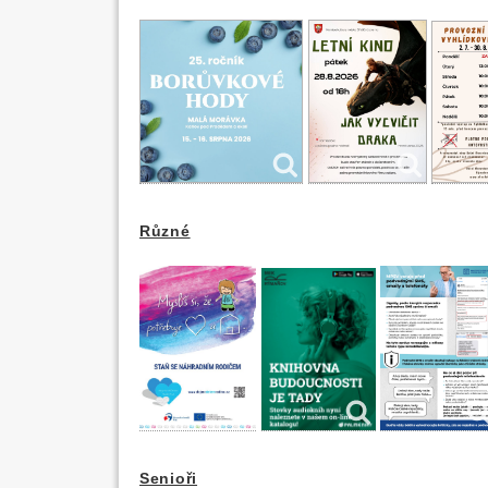
Různé
Senioři