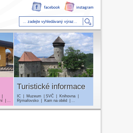
Turistické informace
|
IC
|
Muzeum
|
SVČ
|
Knihovna
|
ní
| ...
Rýmařovsko
|
Kam na oběd
| ...