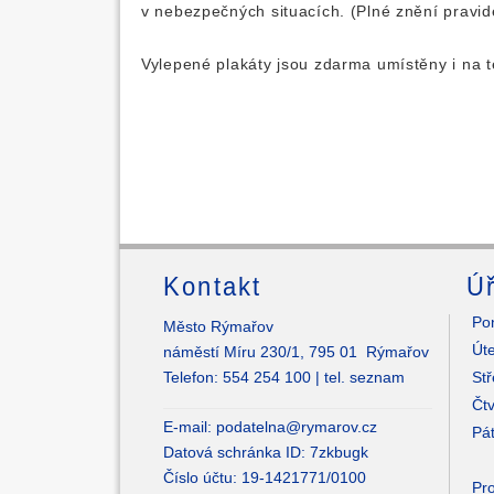
v nebezpečných situacích. (Plné znění prav
Vylepené plakáty jsou zdarma umístěny i na t
Kontakt
Úř
Pon
Město Rýmařov
Úte
náměstí Míru 230/1, 795 01 Rýmařov
Telefon: 554 254 100 |
tel. seznam
Stř
Čtv
E-mail:
podatelna@rymarov.cz
Pát
Datová schránka ID: 7zkbugk
Číslo účtu: 19-1421771/0100
Pro