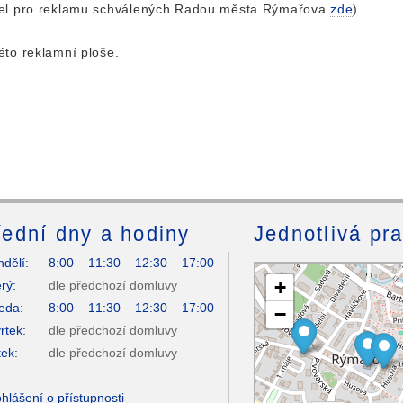
idel pro reklamu schválených Radou města Rýmařova
zde
)
éto reklamní ploše.
ední dny a hodiny
Jednotlivá pr
dělí:
8:00 – 11:30 12:30 – 17:00
+
rý:
dle předchozí domluvy
eda:
8:00 – 11:30 12:30 – 17:00
−
rtek:
dle předchozí domluvy
ek:
dle předchozí domluvy
hlášení o přístupnosti