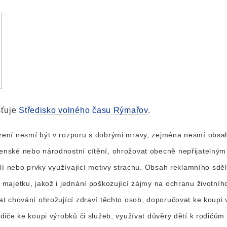
šťuje
Středisko volného času Rýmařov
.
ení nesmí být v rozporu s dobrými mravy, zejména nesmí obsaho
nské nebo národnostní cítění, ohrožovat obecně nepřijatelným
ilí nebo prvky využívající motivy strachu. Obsah reklamního sd
majetku, jakož i jednání poškozující zájmy na ochranu životní
t chování ohrožující zdraví těchto osob, doporučovat ke koupi 
iče ke koupi výrobků či služeb, využívat důvěry dětí k rodičům 