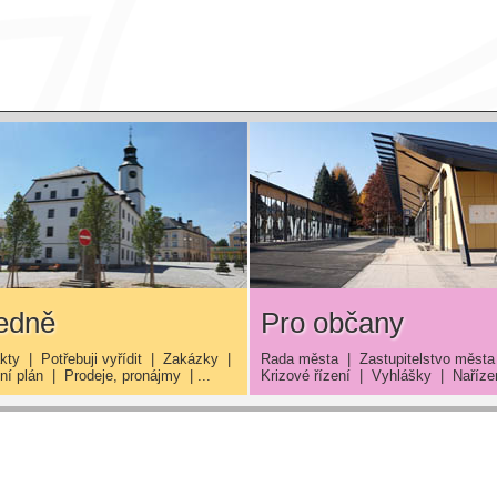
edně
Pro občany
kty
|
Potřebuji vyřídit
|
Zakázky
|
Rada města
|
Zastupitelstvo města
í plán
|
Prodeje, pronájmy
| ...
Krizové řízení
|
Vyhlášky
|
Naříze
6