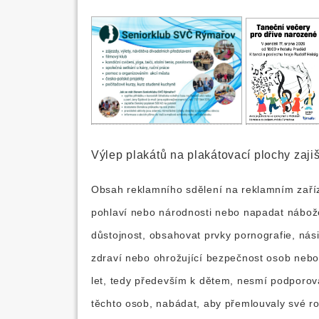
Výlep plakátů na plakátovací plochy zaji
Obsah reklamního sdělení na reklamním zaříz
pohlaví nebo národnosti nebo napadat nábože
důstojnost, obsahovat prvky pornografie, nás
zdraví nebo ohrožující bezpečnost osob nebo 
let, tedy především k dětem, nesmí podporova
těchto osob, nabádat, aby přemlouvaly své rod