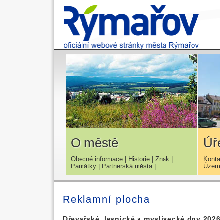
O městě
Úř
Obecné informace
|
Historie
|
Znak
|
Konta
Památky
|
Partnerská města
| ...
Územn
Reklamní plocha
Dřevařské, lesnické a myslivecké dny 202