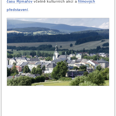
času Rýmařov
včetně kulturních akcí a
filmových
představení
.