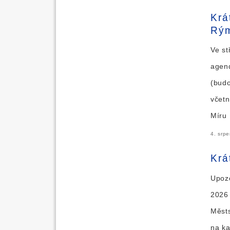
Krá
Rý
Ve st
agend
(budo
včetn
Míru
4. srp
Krá
Upozo
2026 
Měst
na ka