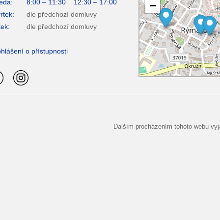
eda:
8:00 – 11:30 12:30 – 17:00
−
rtek:
dle předchozí domluvy
ek:
dle předchozí domluvy
hlášení o přístupnosti
Dalším procházením tohoto webu vyja