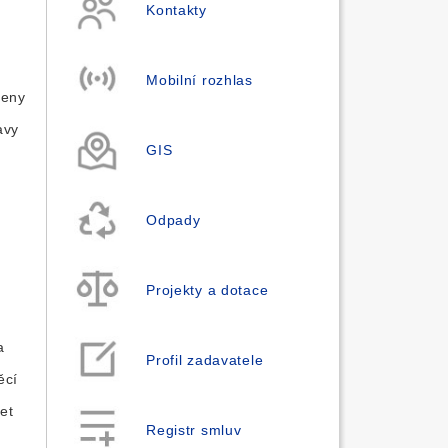
Kontakty
u
Mobilní rozhlas
řeny
avy
GIS
Odpady
Projekty a dotace
a
Profil zadavatele
ěcí
et
Registr smluv