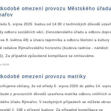
tkodobé omezení provozu Městského úřad
mařov
ředu 5. srpna 2026 budou od 14:00 z technických důvodů uzav
y odboru sociálních věcí, živnostenského úřadu a odboru dopr
va 8. května 48) a útvaru tajemníka a odboru školství a kultury
ě redakce Rýmařovského horizontu (budova radnice - náměstí
 1). Za případné způsobené komplikace se omlouváme.
en 2026
tkodobé omezení provozu matriky
rňujeme občany, že od středy 5. srpna 2026 do pátku 14. srpn
bude z provozních důvodů uzavřena matrika odboru vnitřních v
ského úřadu Rýmařov. V nezbytných případech se můžete obrac
ncelář č. 108 v přízemí budovy. Za případné komplikace se