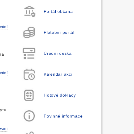
Portál občana
vání
Platební portál
Úřední deska
na
.
vání
Kalendář akcí
Hotové doklady
ytu
Povinné informace
vání