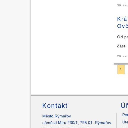
30. če
Krá
Ovč
Od po
části
29. če
1
Kontakt
Úř
Pon
Město Rýmařov
Úte
náměstí Míru 230/1, 795 01 Rýmařov