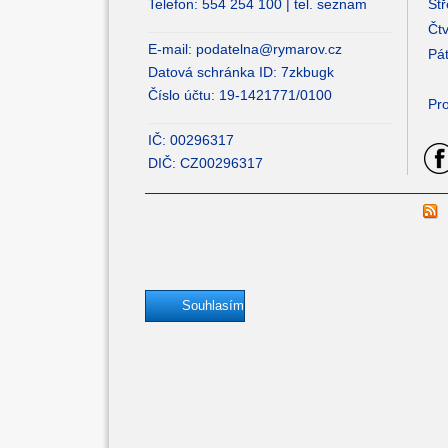
Telefon: 554 254 100 |
tel. seznam
Stř
Čtv
E-mail:
podatelna@rymarov.cz
Pát
Datová schránka ID: 7zkbugk
Číslo účtu: 19-1421771/0100
Pro
IČ: 00296317
DIČ: CZ00296317
Souhlasím