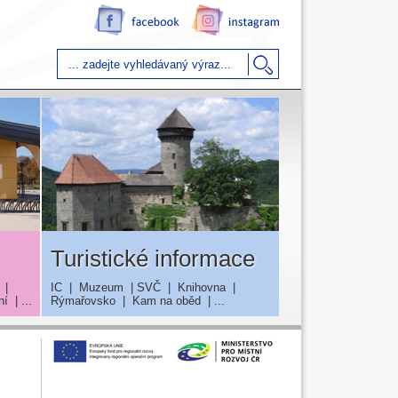
Turistické informace
|
IC
|
Muzeum
|
SVČ
|
Knihovna
|
ní
| ...
Rýmařovsko
|
Kam na oběd
| ...