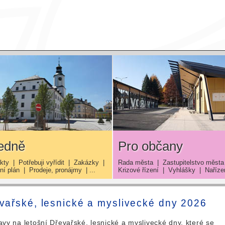
edně
Pro občany
kty
|
Potřebuji vyřídit
|
Zakázky
|
Rada města
|
Zastupitelstvo města
í plán
|
Prodeje, pronájmy
| ...
Krizové řízení
|
Vyhlášky
|
Naříze
vařské, lesnické a myslivecké dny 2026
avy na letošní Dřevařské, lesnické a myslivecké dny, které se