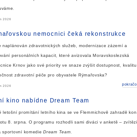
uváme.
en 2026
ařovskou nemocnici čeká rekonstrukce
e naplánován zdravotnických služeb, modernizace zázemí a
ování personálních kapacit, které avizovala Moravskoslezská
nice Krnov jako své priority ve snaze zvýšit dostupnost, kvalitu
ečnost zdravotní péče pro obyvatele Rýmařovska?
pokračo
en 2026
ní kino nabídne Dream Team
 letošní promítání letního kina se ve Flemmichově zahradě kon
otu 8. srpna. O programu rozhodli sami diváci v anketě – zvítězi
á sportovní komedie
Dream Team
.