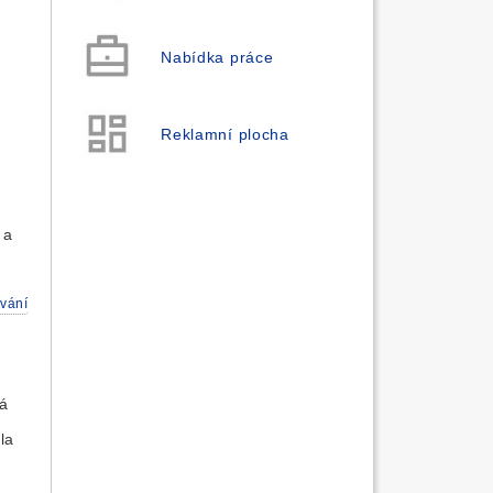
Nabídka práce
Reklamní plocha
 a
vání
á
la