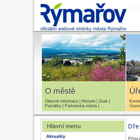
O městě
Úř
Obecné informace
|
Historie
|
Znak
|
Konta
Památky
|
Partnerská města
| ...
Územn
Hlavní menu
Dře
Aktuality
Přípr