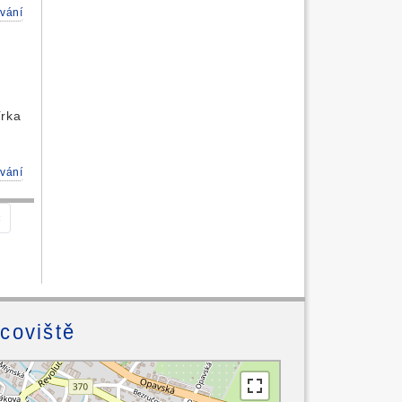
vání
írka
vání
c
acoviště