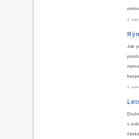
omlo
4. srp
Rým
Jak j
posil
nemoc
bezp
3. srp
Let
Druhé
v sob
česk