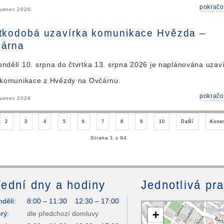
pokračo
rvenec 2026
tkodobá uzavírka komunikace Hvězda –
árna
ndělí 10. srpna do čtvrtka 13. srpna 2026 je naplánována uzav
 komunikace z Hvězdy na Ovčárnu.
pokračo
rvenec 2026
2
3
4
5
6
7
8
9
10
Další
Kone
Strana 1 z 94
ední dny a hodiny
Jednotlivá pr
dělí:
8:00 – 11:30 12:30 – 17:00
+
rý:
dle předchozí domluvy