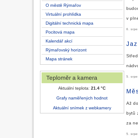
O městě Rýmařov
budou
Virtuální prohlídka
v pln
Digitální technická mapa
6. srp
Pocitová mapa
Kalendář akcí
Jaz
Rýmařovský horizont
Střed
Mapa stránek
nádv
Teploměr a kamera
5. srp
Aktuální teplota:
21.4 °C
Měs
Grafy naměřených hodnot
Až do
Aktuální snímek z webkamery
bytů 
za ne
5. srp