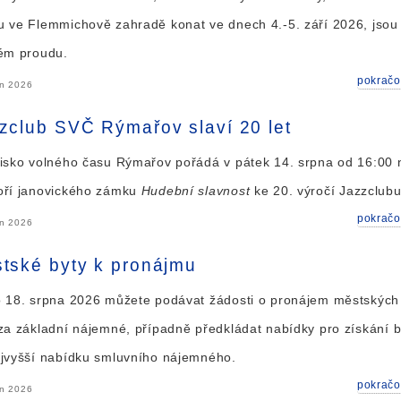
 ve Flemmichově zahradě konat ve dnech 4.-5. září 2026, jsou
ém proudu.
pokračo
en 2026
zclub SVČ Rýmařov slaví 20 let
isko volného času Rýmařov pořádá v pátek 14. srpna od 16:00 
oří janovického zámku
Hudební slavnost
ke 20. výročí Jazzclubu
pokračo
en 2026
tské byty k pronájmu
 18. srpna 2026 můžete podávat žádosti o pronájem městských
za základní nájemné, případně předkládat nabídky pro získání b
jvyšší nabídku smluvního nájemného.
pokračo
en 2026