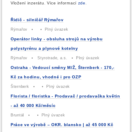
Vložení inzerátu. Více informací
zde
.
Řidič - silničář Rýmařov
Rýmařov • • Plný úvazek
Operátor linky - obsluha strojů na výrobu
polystyrénu a plynové kotelny
Rýmařov • Styrotrade, a.s. • Plný úvazek
Ostraha - Vedoucí směny M/Ž, Šternberk - 170,-
Kč za hodinu, vhodné i pro OZP
Šternberk • • Plný úvazek
Florista / floristka - Prodavač / prodavačka květin
- až 40 000 Kč/měsíc
Bruntál • • Plný úvazek
Práce ve výrobě – OKR. blansko | až 45 000 Kč