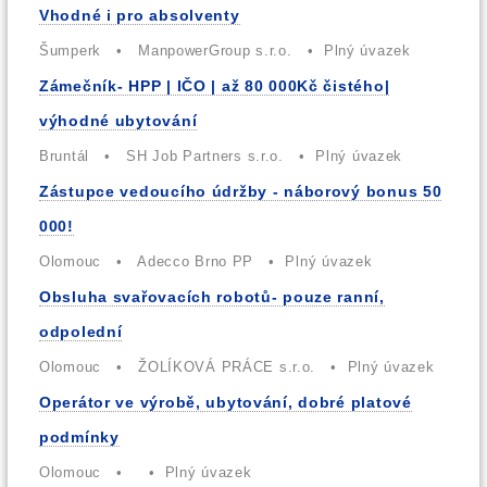
Vhodné i pro absolventy
Šumperk • ManpowerGroup s.r.o. • Plný úvazek
Zámečník- HPP | IČO | až 80 000Kč čistého|
výhodné ubytování
Bruntál • SH Job Partners s.r.o. • Plný úvazek
Zástupce vedoucího údržby - náborový bonus 50
000!
Olomouc • Adecco Brno PP • Plný úvazek
Obsluha svařovacích robotů- pouze ranní,
odpolední
Olomouc • ŽOLÍKOVÁ PRÁCE s.r.o. • Plný úvazek
Operátor ve výrobě, ubytování, dobré platové
podmínky
Olomouc • • Plný úvazek