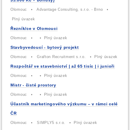
35.000 Kč + bonusy)
Olomouc • Advantage Consulting, s.r.o. - Brno •
Plný úvazek
Řezník/ce v Olomouci
Olomouc • • Plný úvazek
Stavbyvedoucí - bytový projekt
Olomouc • Grafton Recruitment s.r.o. • Plný úvazek
Rozpočtář ve stavebnictví | až 65 tisíc | i junioři
Olomouc • • Plný úvazek
Mistr - čisté prostory
Olomouc • • Plný úvazek
Účastník marketingového výzkumu – v rámci celé
ČR
Olomouc • SIMPLY5 s.r.o. • Plný úvazek