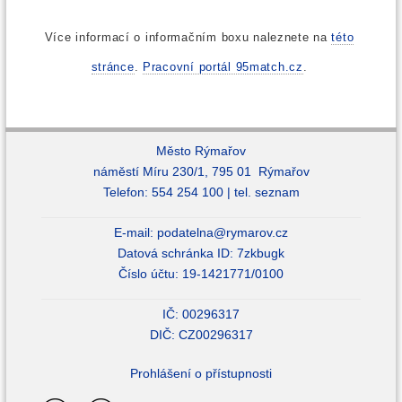
Více informací o informačním boxu naleznete na
této
stránce
.
Pracovní portál 95match.cz
.
Město Rýmařov
náměstí Míru 230/1, 795 01 Rýmařov
Telefon: 554 254 100 |
tel. seznam
E-mail:
podatelna@rymarov.cz
Datová schránka ID: 7zkbugk
Číslo účtu: 19-1421771/0100
IČ: 00296317
DIČ: CZ00296317
Prohlášení o přístupnosti