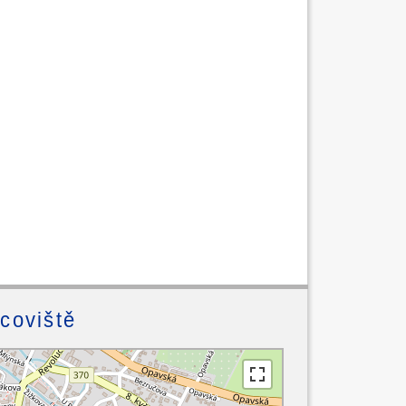
acoviště