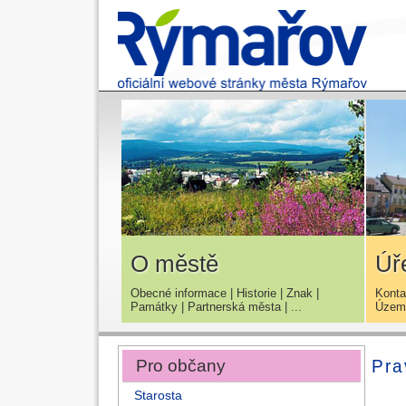
O městě
Úř
Obecné informace
|
Historie
|
Znak
|
Konta
Památky
|
Partnerská města
| ...
Územn
Pro občany
Pra
Starosta