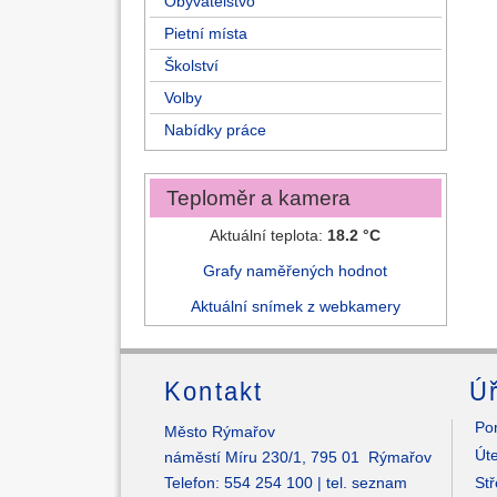
Obyvatelstvo
Pietní místa
Školství
Volby
Nabídky práce
Teploměr a kamera
Aktuální teplota:
18.2 °C
Grafy naměřených hodnot
Aktuální snímek z webkamery
Kontakt
Úř
Pon
Město Rýmařov
Úte
náměstí Míru 230/1, 795 01 Rýmařov
Telefon: 554 254 100 |
tel. seznam
Stř