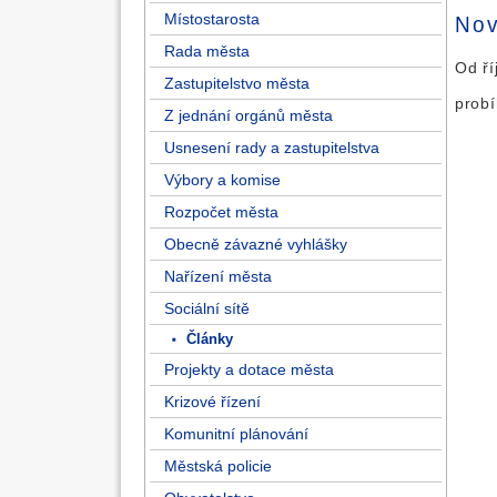
Místostarosta
Nov
Rada města
Od ří
Zastupitelstvo města
probí
Z jednání orgánů města
Usnesení rady a zastupitelstva
Výbory a komise
Rozpočet města
Obecně závazné vyhlášky
Nařízení města
Sociální sítě
Články
Projekty a dotace města
Krizové řízení
Komunitní plánování
Městská policie