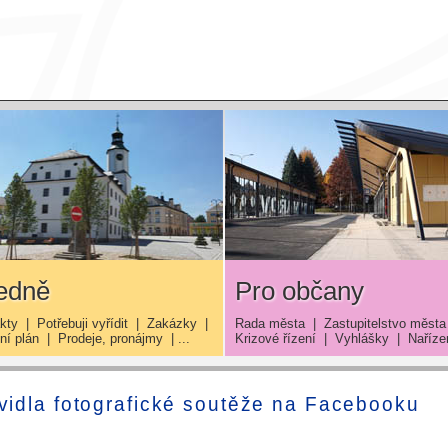
edně
Pro občany
kty
|
Potřebuji vyřídit
|
Zakázky
|
Rada města
|
Zastupitelstvo města
í plán
|
Prodeje, pronájmy
| ...
Krizové řízení
|
Vyhlášky
|
Naříze
vidla fotografické soutěže na Facebooku