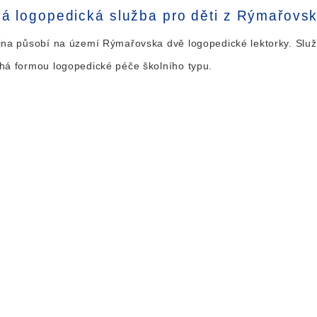
á logopedická služba pro děti z Rýmařovs
jna působí na území Rýmařovska dvě logopedické lektorky. Služb
há formou logopedické péče školního typu.