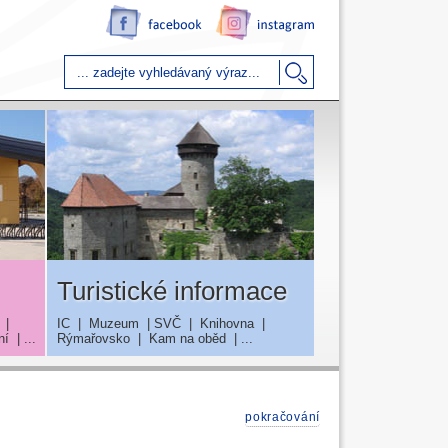
Turistické informace
|
IC
|
Muzeum
|
SVČ
|
Knihovna
|
ní
| ...
Rýmařovsko
|
Kam na oběd
| ...
pokračování