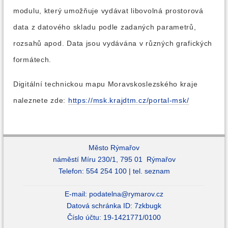
modulu, který umožňuje vydávat libovolná prostorová
data z datového skladu podle zadaných parametrů,
rozsahů apod. Data jsou vydávána v různých grafických
formátech.
Digitální technickou mapu Moravskoslezského kraje
naleznete zde:
https://msk.krajdtm.cz/portal-msk/
Město Rýmařov
náměstí Míru 230/1, 795 01 Rýmařov
Telefon: 554 254 100 |
tel. seznam
E-mail:
podatelna@rymarov.cz
Datová schránka ID: 7zkbugk
Číslo účtu: 19-1421771/0100