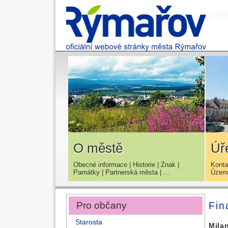
O městě
Úř
Obecné informace
|
Historie
|
Znak
|
Konta
Památky
|
Partnerská města
| ...
Územn
Pro občany
Fin
Starosta
Milan