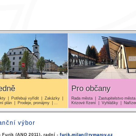
edně
Pro občany
kty
|
Potřebuji vyřídit
|
Zakázky
|
Rada města
|
Zastupitelstvo města
í plán
|
Prodeje, pronájmy
| ...
Krizové řízení
|
Vyhlášky
|
Naříze
anční výbor
 Furik (ANO 2011), radní -
furik.milan@rymarov.cz