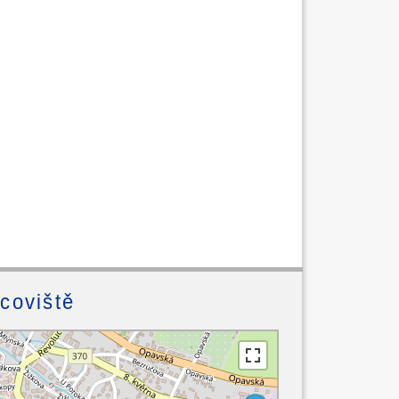
acoviště