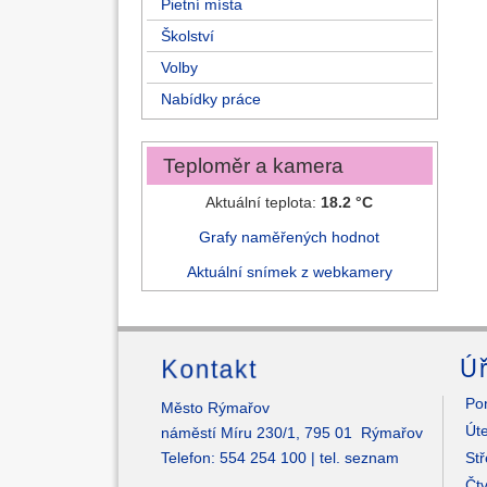
Pietní místa
Školství
Volby
Nabídky práce
Teploměr a kamera
Aktuální teplota:
18.2 °C
Grafy naměřených hodnot
Aktuální snímek z webkamery
Kontakt
Úř
Pon
Město Rýmařov
Úte
náměstí Míru 230/1, 795 01 Rýmařov
Telefon: 554 254 100 |
tel. seznam
Stř
Čtv