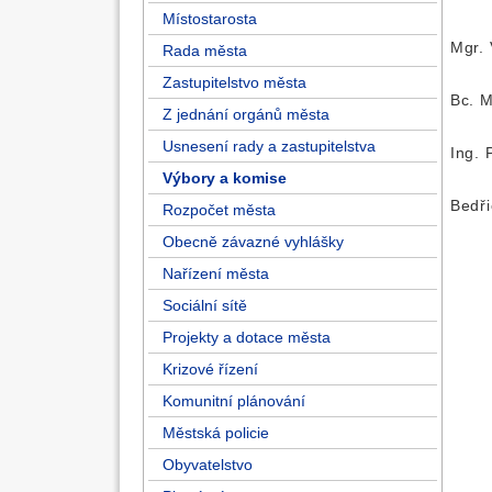
Místostarosta
Mgr.
Rada města
Zastupitelstvo města
Bc. M
Z jednání orgánů města
Usnesení rady a zastupitelstva
Ing. 
Výbory a komise
Bedři
Rozpočet města
Obecně závazné vyhlášky
Nařízení města
Sociální sítě
Projekty a dotace města
Krizové řízení
Komunitní plánování
Městská policie
Obyvatelstvo