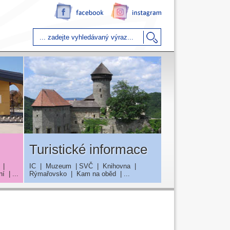
Turistické informace
|
IC
|
Muzeum
|
SVČ
|
Knihovna
|
ní
| ...
Rýmařovsko
|
Kam na oběd
| ...