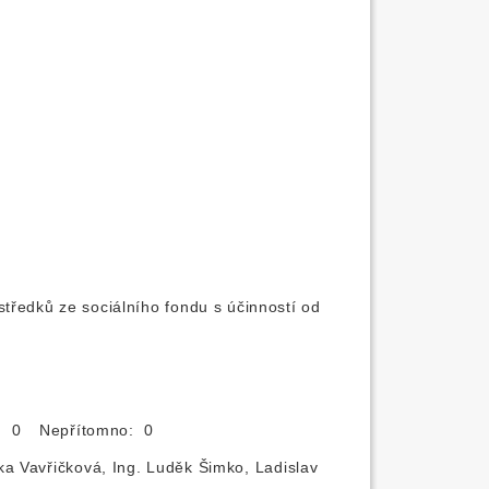
tředků ze sociálního fondu s účinností od
o: 0
Nepřítomno: 0
ka Vavřičková, Ing. Luděk Šimko, Ladislav