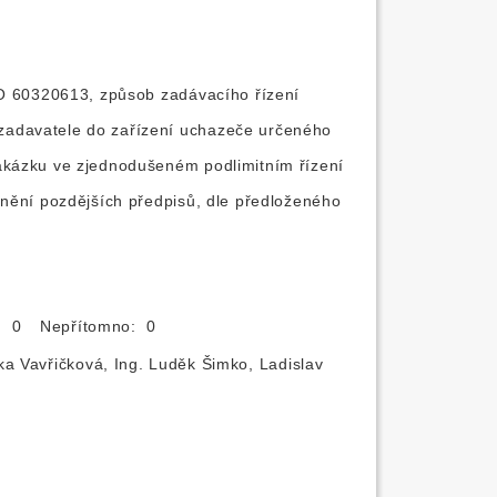
ČO 60320613, způsob zadávacího řízení
zadavatele do zařízení uchazeče určeného
akázku ve zjednodušeném podlimitním řízení
znění pozdějších předpisů, dle předloženého
o: 0
Nepřítomno: 0
ka Vavřičková, Ing. Luděk Šimko, Ladislav