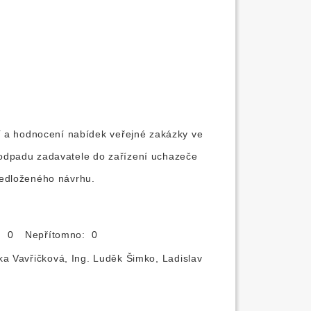
í a hodnocení nabídek veřejné zakázky ve
odpadu zadavatele do zařízení uchazeče
ředloženého návrhu.
o: 0
Nepřítomno: 0
ka Vavřičková, Ing. Luděk Šimko, Ladislav