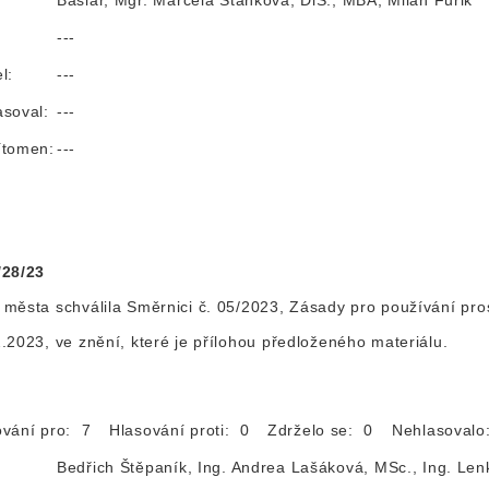
Baslar, Mgr. Marcela Staňková, DiS., MBA, Milan Furik
:
---
l:
---
asoval:
---
ítomen:
---
/28/23
města schválila Směrnici č. 05/2023, Zásady pro používání pros
.2023, ve znění, které je přílohou předloženého materiálu.
ování pro: 7
Hlasování proti: 0
Zdrželo se: 0
Nehlasoval
Bedřich Štěpaník, Ing. Andrea Lašáková, MSc., Ing. Len