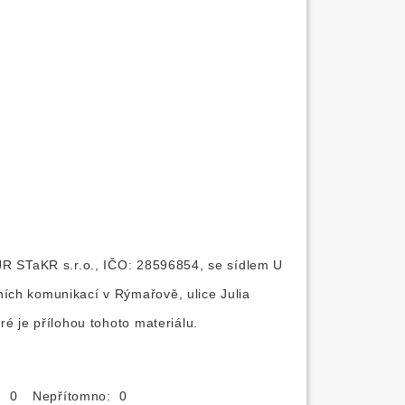
 JR STaKR s.r.o., IČO: 28596854, se sídlem U
ích komunikací v Rýmařově, ulice Julia
ré je přílohou tohoto materiálu.
o: 0
Nepřítomno: 0