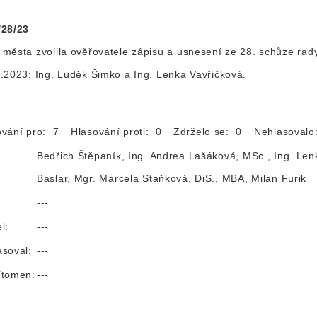
/28/23
města zvolila ověřovatele zápisu a usnesení ze 28. schůze r
.2023: Ing. Luděk Šimko a Ing. Lenka Vavřičková.
ování pro: 7
Hlasování proti: 0
Zdrželo se: 0
Nehlasoval
Bedřich Štěpaník, Ing. Andrea Lašáková, MSc., Ing. Len
Baslar, Mgr. Marcela Staňková, DiS., MBA, Milan Furik
:
---
l:
---
asoval:
---
ítomen:
---