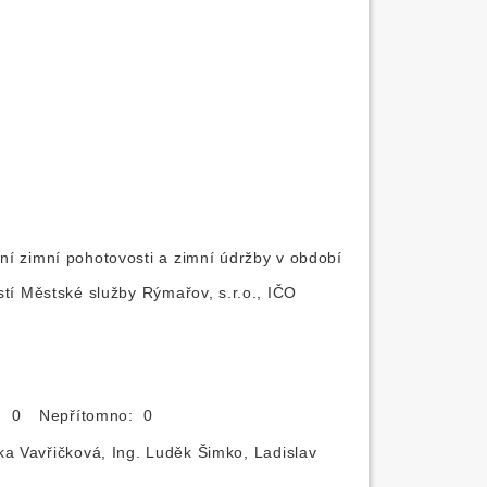
ní zimní pohotovosti a zimní údržby v období
stí Městské služby Rýmařov, s.r.o., IČO
o: 0
Nepřítomno: 0
ka Vavřičková, Ing. Luděk Šimko, Ladislav