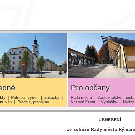
edně
Pro občany
kty
|
Potřebuji vyřídit
|
Zakázky
|
Rada města
|
Zastupitelstvo města
í plán
|
Prodeje, pronájmy
| ...
Krizové řízení
|
Vyhlášky
|
Naříze
USNESENÍ
ze schůze Rady města Rýmařo