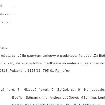
l:
---
asoval:
---
ítomen:
---
/28/23
města schválila uzavření smlouvy o poskytování služeb „Zajiště
23/2024“, která je přílohou předloženého materiálu, se společno
0613, Palackého 1178/11, 795 01 Rýmařov.
ování pro: 7
Hlasování proti: 0
Zdrželo se: 0
Nehlasoval
Bedřich Štěpaník, Ing. Andrea Lašáková, MSc., Ing. Len