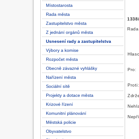
Místostarosta
Rada města
1338
Zastupitelstvo města
Rada
Z jednání orgánů města
Usnesení rady a zastupitelstva
Výbory a komise
Hlas
Rozpočet města
Obecně závazné vyhlášky
Pro:
Nařízení města
Proti
Sociální sítě
Projekty a dotace města
Zdrže
Krizové řízení
Nehl
Komunitní plánování
Nepř
Městská policie
Obyvatelstvo