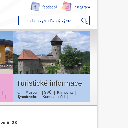
Turistické informace
|
IC
|
Muzeum
|
SVČ
|
Knihovna
|
ní
| ...
Rýmařovsko
|
Kam na oběd
| ...
va č. 28