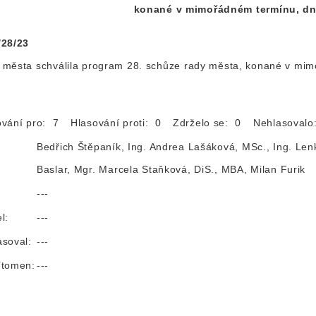
konané v mimořádném termínu, dn
/28/23
 města schválila program 28. schůze rady města, konané v mi
ování pro: 7
Hlasování proti: 0
Zdrželo se: 0
Nehlasoval
Bedřich Štěpaník, Ing. Andrea Lašáková, MSc., Ing. Len
Baslar, Mgr. Marcela Staňková, DiS., MBA, Milan Furik
:
---
l:
---
asoval:
---
ítomen:
---