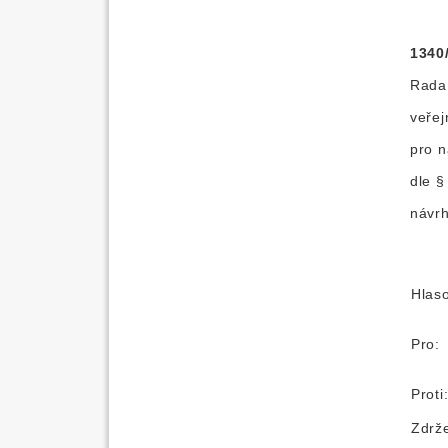
1340
Rada 
veře
pro n
dle §
návrh
Hlas
Pro:
Proti
Zdrže