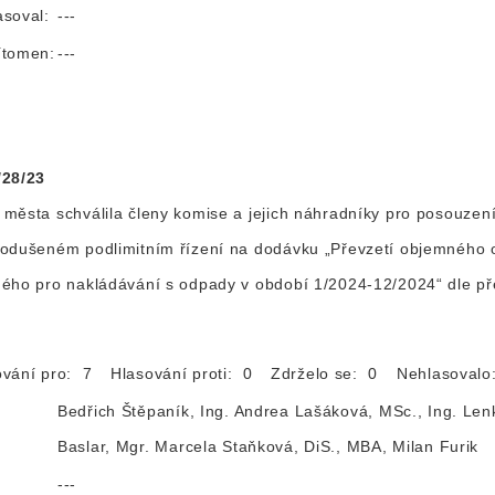
asoval:
---
ítomen:
---
/28/23
města schválila členy komise a jejich náhradníky pro posouzen
odušeném podlimitním řízení na dodávku „Převzetí objemného 
ého pro nakládávání s odpady v období 1/2024-12/2024“ dle p
ování pro: 7
Hlasování proti: 0
Zdrželo se: 0
Nehlasoval
Bedřich Štěpaník, Ing. Andrea Lašáková, MSc., Ing. Len
Baslar, Mgr. Marcela Staňková, DiS., MBA, Milan Furik
:
---