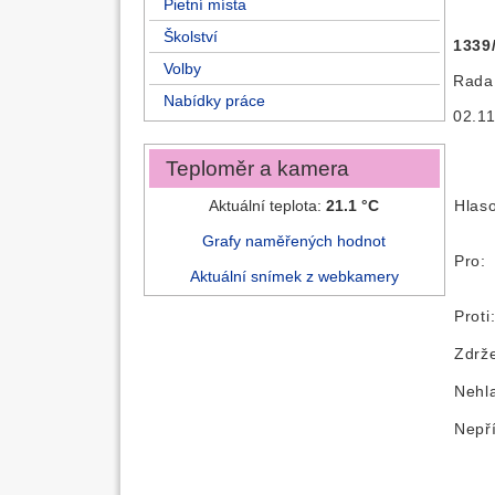
Pietní místa
Školství
1339
Volby
Rada 
Nabídky práce
02.11
Teploměr a kamera
Aktuální teplota:
21.1 °C
Hlas
Grafy naměřených hodnot
Pro:
Aktuální snímek z webkamery
Proti
Zdrže
Nehl
Nepř