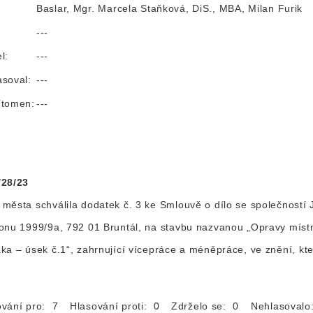
Baslar, Mgr. Marcela Staňková, DiS., MBA, Milan Furik
:
---
l:
---
asoval:
---
ítomen:
---
/28/23
města schválila dodatek č. 3 ke Smlouvě o dílo se společností
onu 1999/9a, 792 01 Bruntál, na stavbu nazvanou „Opravy místn
ka – úsek č.1“, zahrnující vícepráce a méněpráce, ve znění, kte
ování pro: 7
Hlasování proti: 0
Zdrželo se: 0
Nehlasoval