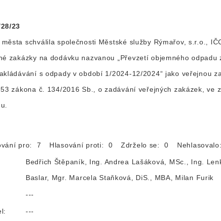
/28/23
města schválila společnosti Městské služby Rýmařov, s.r.o., I
jné zakázky na dodávku nazvanou „Převzetí objemného odpadu 
akládávání s odpady v období 1/2024-12/2024“ jako veřejnou z
 53 zákona č. 134/2016 Sb., o zadávání veřejných zakázek, ve 
u.
ování pro: 7
Hlasování proti: 0
Zdrželo se: 0
Nehlasoval
Bedřich Štěpaník, Ing. Andrea Lašáková, MSc., Ing. Len
Baslar, Mgr. Marcela Staňková, DiS., MBA, Milan Furik
:
---
l:
---