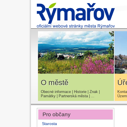
O městě
Úř
Obecné informace
|
Historie
|
Znak
|
Konta
Památky
|
Partnerská města
| ...
Územn
Pro občany
Starosta