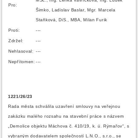
MSc., Ing. Lenka Vavřičková, Ing. Luděk
Pro:
Šimko, Ladislav Baslar, Mgr. Marcela
Staňková, DiS., MBA, Milan Furik
Proti:
---
Zdržel:
---
Nehlasoval:
---
Nepřítomen:
---
1221/26/23
Rada města schválila uzavření smlouvy na veřejnou
zakázku malého rozsahu na stavební práce s názvem
„Demolice objektu Máchova č. 410/19, k. ú. Rýmařov“, s
vybraným dodavatelem společností L.N.O., s.r.o., se