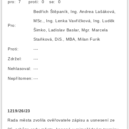
pro: 7
proti: 0
se: 0
Bedřich Štěpaník, Ing. Andrea Lašáková,
MSc., Ing. Lenka Vavřičková, Ing. Luděk
Pro:
Šimko, Ladislav Baslar, Mgr. Marcela
Staňková, DiS., MBA, Milan Furik
Proti:
---
Zdržel:
---
Nehlasoval:
---
Nepřítomen:
---
1219/26/23
Rada města zvolila ověřovatele zápisu a usnesení ze