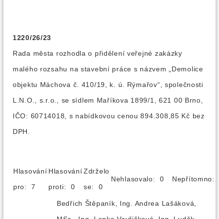
1220/26/23
Rada města rozhodla o přidělení veřejné zakázky
malého rozsahu na stavební práce s názvem „Demolice
objektu Máchova č. 410/19, k. ú. Rýmařov“, společnosti
L.N.O., s.r.o., se sídlem Maříkova 1899/1, 621 00 Brno,
IČO: 60714018, s nabídkovou cenou 894.308,85 Kč bez
DPH.
Hlasování
Hlasování
Zdrželo
Nehlasovalo: 0
Nepřítomno
pro: 7
proti: 0
se: 0
Bedřich Štěpaník, Ing. Andrea Lašáková,