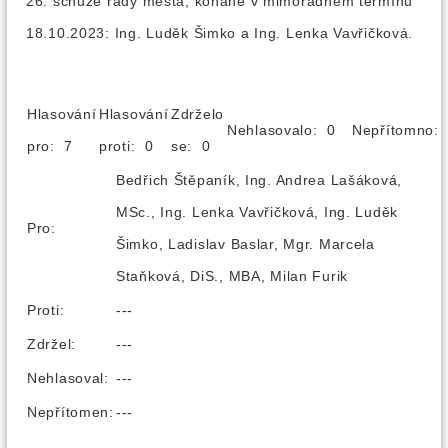
26. schůze rady města, konané v mimořádném termínu
18.10.2023: Ing. Luděk Šimko a Ing. Lenka Vavřičková.
Hlasování
Hlasování
Zdrželo
Nehlasovalo: 0
Nepřítomno
pro: 7
proti: 0
se: 0
Bedřich Štěpaník, Ing. Andrea Lašáková,
MSc., Ing. Lenka Vavřičková, Ing. Luděk
Pro:
Šimko, Ladislav Baslar, Mgr. Marcela
Staňková, DiS., MBA, Milan Furik
Proti:
---
Zdržel:
---
Nehlasoval:
---
Nepřítomen:
---