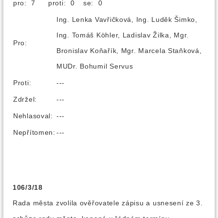
pro: 7
proti: 0
se: 0
Ing. Lenka Vavřičková, Ing. Luděk Šimko,
Ing. Tomáš Köhler, Ladislav Žilka, Mgr.
Pro:
Bronislav Koňařík, Mgr. Marcela Staňková,
MUDr. Bohumil Servus
Proti:
---
Zdržel:
---
Nehlasoval:
---
Nepřítomen:
---
106/3/18
Rada města zvolila ověřovatele zápisu a usnesení ze 3.