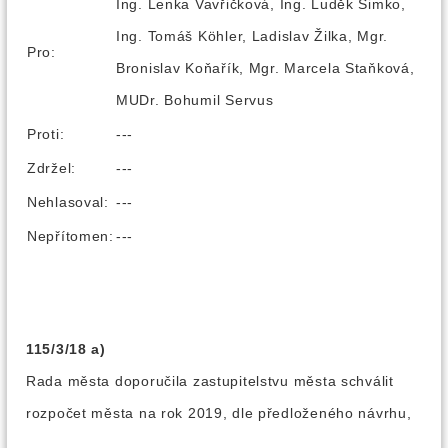
Ing. Lenka Vavřičková, Ing. Luděk Šimko,
Ing. Tomáš Köhler, Ladislav Žilka, Mgr.
Pro:
Bronislav Koňařík, Mgr. Marcela Staňková,
MUDr. Bohumil Servus
Proti:
---
Zdržel:
---
Nehlasoval:
---
Nepřítomen:
---
115/3/18 a)
Rada města doporučila zastupitelstvu města schválit
rozpočet města na rok 2019, dle předloženého návrhu,