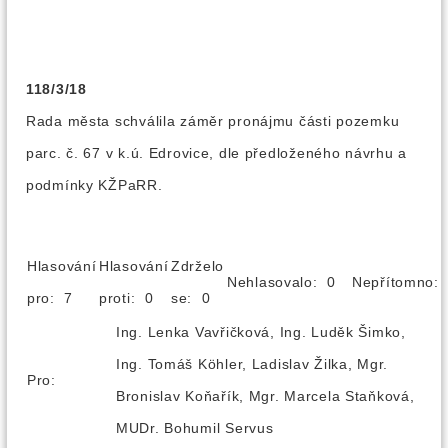
118/3/18
Rada města schválila záměr pronájmu části pozemku
parc. č. 67 v k.ú. Edrovice, dle předloženého návrhu a
podmínky KŽPaRR.
Hlasování
Hlasování
Zdrželo
Nehlasovalo: 0
Nepřítomno
pro: 7
proti: 0
se: 0
Ing. Lenka Vavřičková, Ing. Luděk Šimko,
Ing. Tomáš Köhler, Ladislav Žilka, Mgr.
Pro:
Bronislav Koňařík, Mgr. Marcela Staňková,
MUDr. Bohumil Servus