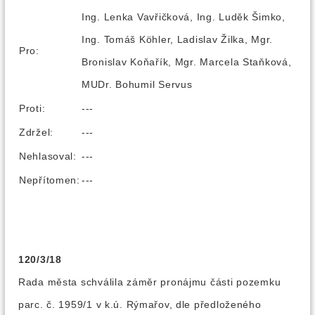
Ing. Lenka Vavřičková, Ing. Luděk Šimko,
Ing. Tomáš Köhler, Ladislav Žilka, Mgr.
Pro:
Bronislav Koňařík, Mgr. Marcela Staňková,
MUDr. Bohumil Servus
Proti:
---
Zdržel:
---
Nehlasoval:
---
Nepřítomen:
---
120/3/18
Rada města schválila záměr pronájmu části pozemku
parc. č. 1959/1 v k.ú. Rýmařov, dle předloženého