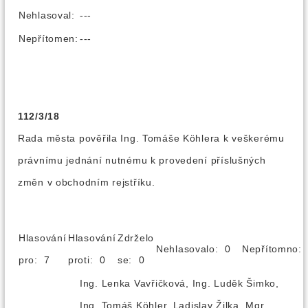
Nehlasoval:
---
Nepřítomen:
---
112/3/18
Rada města pověřila Ing. Tomáše Köhlera k veškerému
právnímu jednání nutnému k provedení příslušných
změn v obchodním rejstříku.
Hlasování
Hlasování
Zdrželo
Nehlasovalo: 0
Nepřítomno
pro: 7
proti: 0
se: 0
Ing. Lenka Vavřičková, Ing. Luděk Šimko,
Ing. Tomáš Köhler, Ladislav Žilka, Mgr.