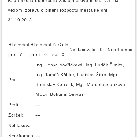
Rada města doporučila zastupitelstvu města vzít na
vědomí zprávu o plnění rozpočtu města ke dni
31.10.2018
Hlasování
Hlasování
Zdrželo
Nehlasovalo: 0
Nepřítomno
pro: 7
proti: 0
se: 0
Ing. Lenka Vavřičková, Ing. Luděk Šimko,
Ing. Tomáš Köhler, Ladislav Žilka, Mgr.
Pro:
Bronislav Koňařík, Mgr. Marcela Staňková,
MUDr. Bohumil Servus
Proti:
---
Zdržel:
---
Nehlasoval:
---
Nepřítomen:
---