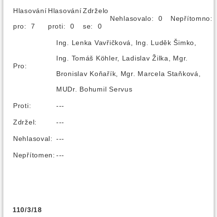
Hlasování
Hlasování
Zdrželo
Nehlasovalo: 0
Nepřítomno
pro: 7
proti: 0
se: 0
Ing. Lenka Vavřičková, Ing. Luděk Šimko,
Ing. Tomáš Köhler, Ladislav Žilka, Mgr.
Pro:
Bronislav Koňařík, Mgr. Marcela Staňková,
MUDr. Bohumil Servus
Proti:
---
Zdržel:
---
Nehlasoval:
---
Nepřítomen:
---
110/3/18