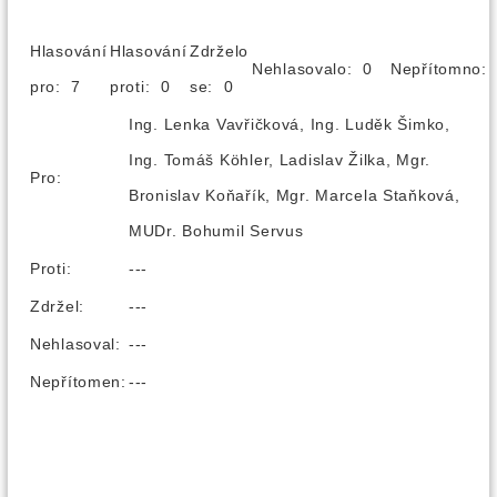
Hlasování
Hlasování
Zdrželo
Nehlasovalo: 0
Nepřítomno
pro: 7
proti: 0
se: 0
Ing. Lenka Vavřičková, Ing. Luděk Šimko,
Ing. Tomáš Köhler, Ladislav Žilka, Mgr.
Pro:
Bronislav Koňařík, Mgr. Marcela Staňková,
MUDr. Bohumil Servus
Proti:
---
Zdržel:
---
Nehlasoval:
---
Nepřítomen:
---