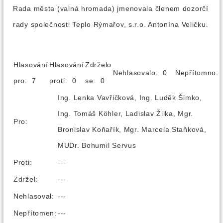
Rada města (valná hromada) jmenovala členem dozorčí
rady společnosti Teplo Rýmařov, s.r.o. Antonína Veličku.
Hlasování
Hlasování
Zdrželo
Nehlasovalo: 0
Nepřítomno
pro: 7
proti: 0
se: 0
Ing. Lenka Vavřičková, Ing. Luděk Šimko,
Ing. Tomáš Köhler, Ladislav Žilka, Mgr.
Pro:
Bronislav Koňařík, Mgr. Marcela Staňková,
MUDr. Bohumil Servus
Proti:
---
Zdržel:
---
Nehlasoval:
---
Nepřítomen:
---