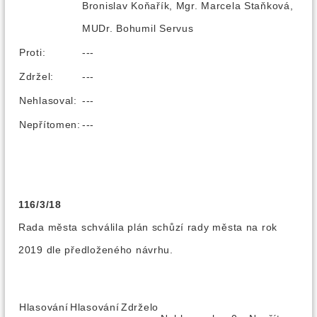
Bronislav Koňařík, Mgr. Marcela Staňková,
MUDr. Bohumil Servus
Proti:
---
Zdržel:
---
Nehlasoval:
---
Nepřítomen:
---
116/3/18
Rada města schválila plán schůzí rady města na rok
2019 dle předloženého návrhu.
Hlasování
Hlasování
Zdrželo