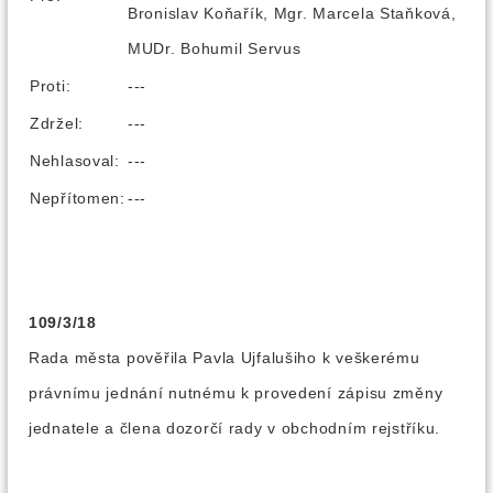
Bronislav Koňařík, Mgr. Marcela Staňková,
MUDr. Bohumil Servus
Proti:
---
Zdržel:
---
Nehlasoval:
---
Nepřítomen:
---
109/3/18
Rada města pověřila Pavla Ujfalušiho k veškerému
právnímu jednání nutnému k provedení zápisu změny
jednatele a člena dozorčí rady v obchodním rejstříku.