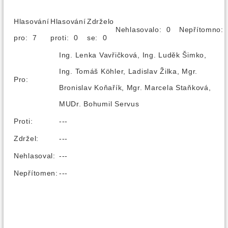
Hlasování
Hlasování
Zdrželo
Nehlasovalo: 0
Nepřítomno
pro: 7
proti: 0
se: 0
Ing. Lenka Vavřičková, Ing. Luděk Šimko,
Ing. Tomáš Köhler, Ladislav Žilka, Mgr.
Pro:
Bronislav Koňařík, Mgr. Marcela Staňková,
MUDr. Bohumil Servus
Proti:
---
Zdržel:
---
Nehlasoval:
---
Nepřítomen:
---