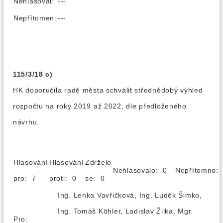
Nehlasoval:
---
Nepřítomen:
---
115/3/18 c)
HK doporučila radě města schválit střednědobý výhled
rozpočtu na roky 2019 až 2022, dle předloženého
návrhu.
Hlasování
Hlasování
Zdrželo
Nehlasovalo: 0
Nepřítomno
pro: 7
proti: 0
se: 0
Ing. Lenka Vavřičková, Ing. Luděk Šimko,
Ing. Tomáš Köhler, Ladislav Žilka, Mgr.
Pro: