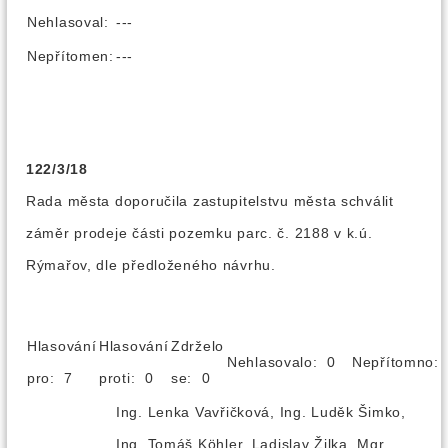
Nehlasoval:
---
Nepřítomen:
---
122/3/18
Rada města doporučila zastupitelstvu města schválit
záměr prodeje části pozemku parc. č. 2188 v k.ú.
Rýmařov, dle předloženého návrhu.
Hlasování
Hlasování
Zdrželo
Nehlasovalo: 0
Nepřítomno
pro: 7
proti: 0
se: 0
Ing. Lenka Vavřičková, Ing. Luděk Šimko,
Ing. Tomáš Köhler, Ladislav Žilka, Mgr.