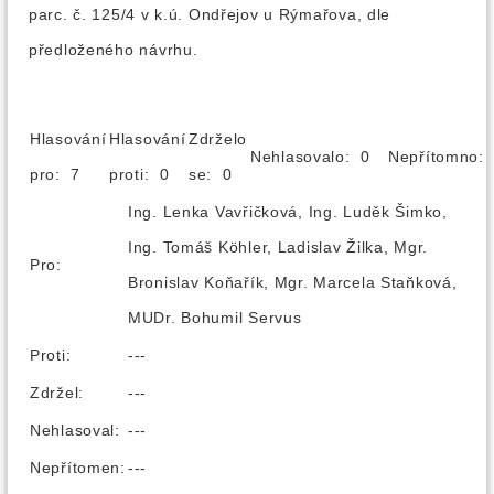
parc. č. 125/4 v k.ú. Ondřejov u Rýmařova, dle
předloženého návrhu.
Hlasování
Hlasování
Zdrželo
Nehlasovalo: 0
Nepřítomno
pro: 7
proti: 0
se: 0
Ing. Lenka Vavřičková, Ing. Luděk Šimko,
Ing. Tomáš Köhler, Ladislav Žilka, Mgr.
Pro:
Bronislav Koňařík, Mgr. Marcela Staňková,
MUDr. Bohumil Servus
Proti:
---
Zdržel:
---
Nehlasoval:
---
Nepřítomen:
---