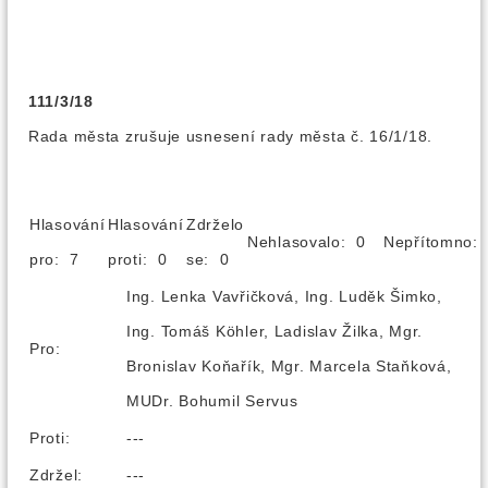
111/3/18
Rada města zrušuje usnesení rady města č. 16/1/18.
Hlasování
Hlasování
Zdrželo
Nehlasovalo: 0
Nepřítomno
pro: 7
proti: 0
se: 0
Ing. Lenka Vavřičková, Ing. Luděk Šimko,
Ing. Tomáš Köhler, Ladislav Žilka, Mgr.
Pro:
Bronislav Koňařík, Mgr. Marcela Staňková,
MUDr. Bohumil Servus
Proti:
---
Zdržel:
---