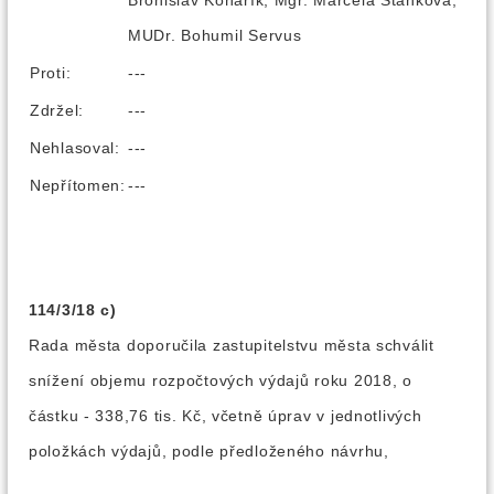
Bronislav Koňařík, Mgr. Marcela Staňková,
MUDr. Bohumil Servus
Proti:
---
Zdržel:
---
Nehlasoval:
---
Nepřítomen:
---
114/3/18 c)
Rada města doporučila zastupitelstvu města schválit
snížení objemu rozpočtových výdajů roku 2018, o
částku - 338,76 tis. Kč, včetně úprav v jednotlivých
položkách výdajů, podle předloženého návrhu,