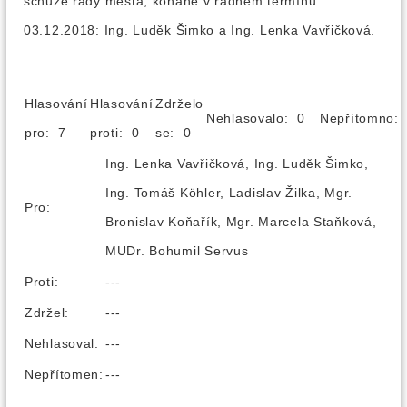
schůze rady města, konané v řádném termínu
03.12.2018: Ing. Luděk Šimko a Ing. Lenka Vavřičková.
Hlasování
Hlasování
Zdrželo
Nehlasovalo: 0
Nepřítomno
pro: 7
proti: 0
se: 0
Ing. Lenka Vavřičková, Ing. Luděk Šimko,
Ing. Tomáš Köhler, Ladislav Žilka, Mgr.
Pro:
Bronislav Koňařík, Mgr. Marcela Staňková,
MUDr. Bohumil Servus
Proti:
---
Zdržel:
---
Nehlasoval:
---
Nepřítomen:
---