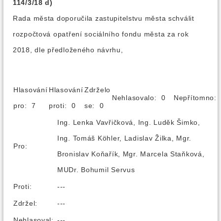
114/3/18 d)
Rada města doporučila zastupitelstvu města schválit
rozpočtová opatření sociálního fondu města za rok
2018, dle předloženého návrhu,
Hlasování
Hlasování
Zdrželo
Nehlasovalo: 0
Nepřítomno
pro: 7
proti: 0
se: 0
Ing. Lenka Vavřičková, Ing. Luděk Šimko,
Ing. Tomáš Köhler, Ladislav Žilka, Mgr.
Pro:
Bronislav Koňařík, Mgr. Marcela Staňková,
MUDr. Bohumil Servus
Proti:
---
Zdržel:
---
Nehlasoval:
---