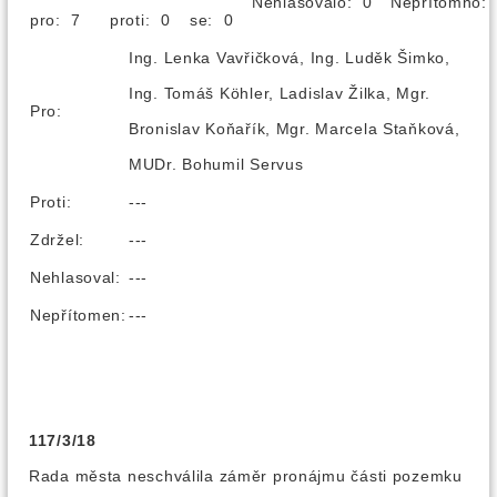
Nehlasovalo: 0
Nepřítomno
pro: 7
proti: 0
se: 0
Ing. Lenka Vavřičková, Ing. Luděk Šimko,
Ing. Tomáš Köhler, Ladislav Žilka, Mgr.
Pro:
Bronislav Koňařík, Mgr. Marcela Staňková,
MUDr. Bohumil Servus
Proti:
---
Zdržel:
---
Nehlasoval:
---
Nepřítomen:
---
117/3/18
Rada města neschválila záměr pronájmu části pozemku