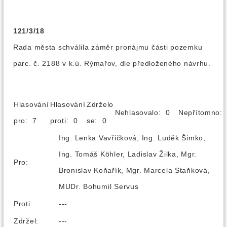
121/3/18
Rada města schválila záměr pronájmu části pozemku
parc. č. 2188 v k.ú. Rýmařov, dle předloženého návrhu.
Hlasování
Hlasování
Zdrželo
Nehlasovalo: 0
Nepřítomno
pro: 7
proti: 0
se: 0
Ing. Lenka Vavřičková, Ing. Luděk Šimko,
Ing. Tomáš Köhler, Ladislav Žilka, Mgr.
Pro:
Bronislav Koňařík, Mgr. Marcela Staňková,
MUDr. Bohumil Servus
Proti:
---
Zdržel:
---