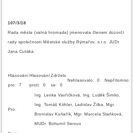
107/3/18
Rada města (valná hromada) jmenovala členem dozorčí
rady společnosti Městské služby Rýmařov, s.r.o. JUDr.
Jana Cutáka.
Hlasování
Hlasování
Zdrželo
Nehlasovalo: 0
Nepřítomno
pro: 7
proti: 0
se: 0
Ing. Lenka Vavřičková, Ing. Luděk Šimko,
Ing. Tomáš Köhler, Ladislav Žilka, Mgr.
Pro:
Bronislav Koňařík, Mgr. Marcela Staňková,
MUDr. Bohumil Servus