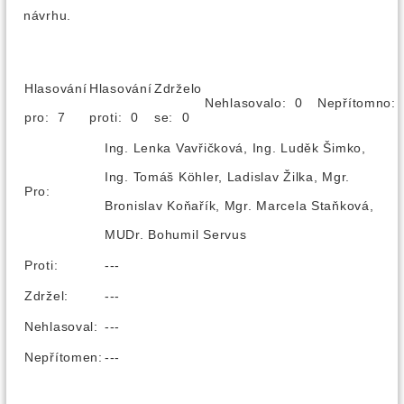
návrhu.
Hlasování
Hlasování
Zdrželo
Nehlasovalo: 0
Nepřítomno
pro: 7
proti: 0
se: 0
Ing. Lenka Vavřičková, Ing. Luděk Šimko,
Ing. Tomáš Köhler, Ladislav Žilka, Mgr.
Pro:
Bronislav Koňařík, Mgr. Marcela Staňková,
MUDr. Bohumil Servus
Proti:
---
Zdržel:
---
Nehlasoval:
---
Nepřítomen:
---