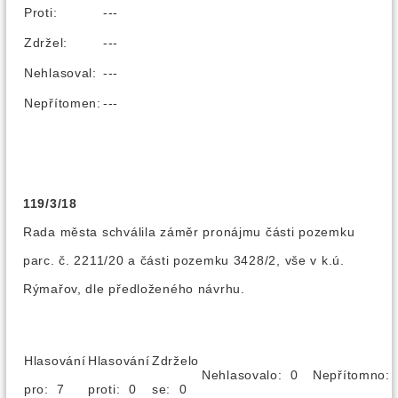
Proti:
---
Zdržel:
---
Nehlasoval:
---
Nepřítomen:
---
119/3/18
Rada města schválila záměr pronájmu části pozemku
parc. č. 2211/20 a části pozemku 3428/2, vše v k.ú.
Rýmařov, dle předloženého návrhu.
Hlasování
Hlasování
Zdrželo
Nehlasovalo: 0
Nepřítomno
pro: 7
proti: 0
se: 0