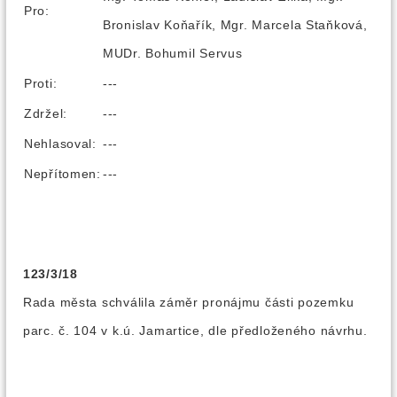
Pro:
Bronislav Koňařík, Mgr. Marcela Staňková,
MUDr. Bohumil Servus
Proti:
---
Zdržel:
---
Nehlasoval:
---
Nepřítomen:
---
123/3/18
Rada města schválila záměr pronájmu části pozemku
parc. č. 104 v k.ú. Jamartice, dle předloženého návrhu.