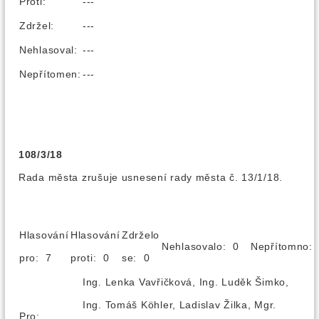
Proti:
---
Zdržel:
---
Nehlasoval:
---
Nepřítomen:
---
108/3/18
Rada města zrušuje usnesení rady města č. 13/1/18.
Hlasování
Hlasování
Zdrželo
Nehlasovalo: 0
Nepřítomno
pro: 7
proti: 0
se: 0
Ing. Lenka Vavřičková, Ing. Luděk Šimko,
Ing. Tomáš Köhler, Ladislav Žilka, Mgr.
Pro: