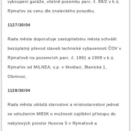
vykoupení garáže, včetně pozemku parc. č. 88/2 v k.ú.
Rýmařov za cenu dle znaleckého posudku.
1127/30/04
Rada města doporučuje zastupitelstvu města schválit
bezúplatný převod staveb technické vybavenosti ČOV v
Rýmařově na pozemcích parc. č. 1861 a 1908 v k.ú.
Rýmařov od MILNEA, s.p. v likvidaci, Blanická 1,
Olomouc.
1128/30/04
Rada města ukládá starostovi a místostarostovi jednat
se sdružením MBSK o možnosti zajištění přístupu do
nebytových prostor Husova 5 v Rýmařově a