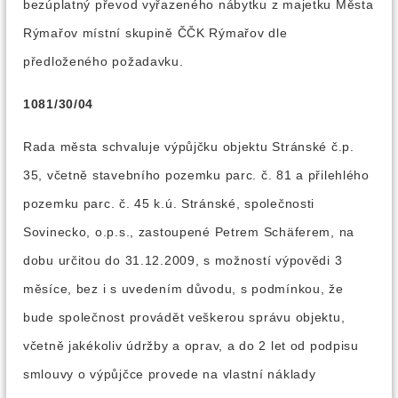
bezúplatný převod vyřazeného nábytku z majetku Města
Rýmařov místní skupině ČČK Rýmařov dle
předloženého požadavku.
1081/30/04
Rada města schvaluje výpůjčku objektu Stránské č.p.
35, včetně stavebního pozemku parc. č. 81 a přilehlého
pozemku parc. č. 45 k.ú. Stránské, společnosti
Sovinecko, o.p.s., zastoupené Petrem Schäferem, na
dobu určitou do 31.12.2009, s možností výpovědi 3
měsíce, bez i s uvedením důvodu, s podmínkou, že
bude společnost provádět veškerou správu objektu,
včetně jakékoliv údržby a oprav, a do 2 let od podpisu
smlouvy o výpůjčce provede na vlastní náklady