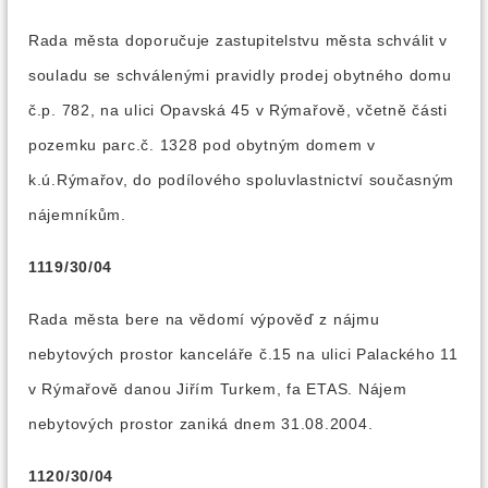
Rada města doporučuje zastupitelstvu města schválit v
souladu se schválenými pravidly prodej obytného domu
č.p. 782, na ulici Opavská 45 v Rýmařově, včetně části
pozemku parc.č. 1328 pod obytným domem v
k.ú.Rýmařov, do podílového spoluvlastnictví současným
nájemníkům.
1119/30/04
Rada města bere na vědomí výpověď z nájmu
nebytových prostor kanceláře č.15 na ulici Palackého 11
v Rýmařově danou Jiřím Turkem, fa ETAS. Nájem
nebytových prostor zaniká dnem 31.08.2004.
1120/30/04