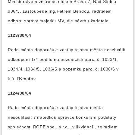
Ministerstvem vnitra se sídlem Praha 7, Nad Štolou
936/3, zastoupené Ing.Petrem Bendou, ředitelem
odboru správy majetku MV, dle návrhu žadatele.
1123/30/04
Rada města doporučuje zastupitelstvu města neschválit
odkoupení 1/4 podílu na pozemcích parc. č. 1033/1,
1034/4, 1034/5, 1036/5 a pozemku parc. č. 1036/6 v
k.ú. Rýmařov
1124/30/04
Rada města doporučuje zastupitelstvu města
nesouhlasit s nabídkou správce konkursní podstaty
společnosti ROFE spol. s r.o. „v likvidaci“, se sídlem