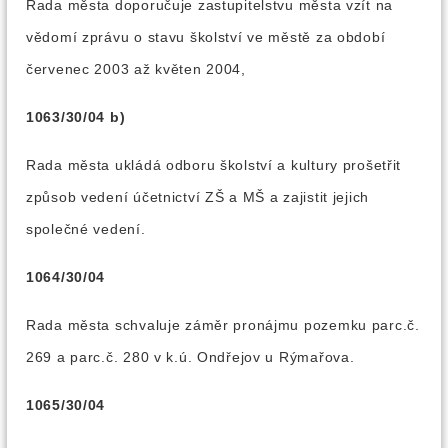
Rada města doporučuje zastupitelstvu města vzít na
vědomí zprávu o stavu školství ve městě za období
červenec 2003 až květen 2004,
1063/30/04 b)
Rada města ukládá odboru školství a kultury prošetřit
způsob vedení účetnictví ZŠ a MŠ a zajistit jejich
společné vedení.
1064/30/04
Rada města schvaluje záměr pronájmu pozemku parc.č.
269 a parc.č. 280 v k.ú. Ondřejov u Rýmařova.
1065/30/04