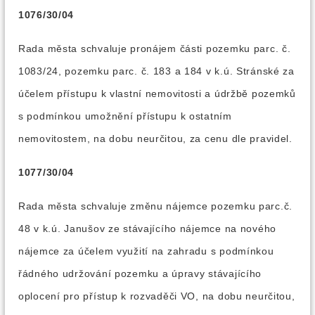
1076/30/04
Rada města schvaluje pronájem části pozemku parc. č.
1083/24, pozemku parc. č. 183 a 184 v k.ú. Stránské za
účelem přístupu k vlastní nemovitosti a údržbě pozemků
s podmínkou umožnění přístupu k ostatním
nemovitostem, na dobu neurčitou, za cenu dle pravidel.
1077/30/04
Rada města schvaluje změnu nájemce pozemku parc.č.
48 v k.ú. Janušov ze stávajícího nájemce na nového
nájemce za účelem využití na zahradu s podmínkou
řádného udržování pozemku a úpravy stávajícího
oplocení pro přístup k rozvaděči VO, na dobu neurčitou,