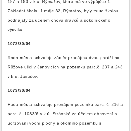
187 a 183 v k.ú. Rýmařov, které má ve výpůjčce 1.
Základní škola, 1.máje 32, Rýmařov, byly touto školou
podnajaty za účelem chovu dravců a sokolnického
výcviku.
1072/30/04
Rada města schvaluje záměr pronájmu dvou garáží na
Růžové ulici v Janovicích na pozemku parc.č. 237 a 243
v k.ú. Janušov.
1073/30/04
Rada města schvaluje pronájem pozemku parc. č. 216 a
parc. č. 1083/6 v k.ú. Stránské za účelem obnovení a
udržování vodní plochy a okolního pozemku s