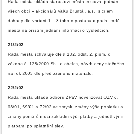
Rada města ukládá starostovi města iniciovat jednání
všech obcí – akcionářů VaKu Bruntál, a.s., s cílem
dohody dle variant 1 – 3 tohoto postupu a podat radě
města na příštím jednání informaci o výsledcích.
21/2/02
Rada města schvaluje dle § 102, odst. 2, písm. c
zákona č. 128/2000 Sb., o obcích, návrh ceny stočného
na rok 2003 dle předloženého materiálu.
22/2/02
Rada města ukládá odboru ŽPaV novelizovat OZV č.
68/01, 69/01 a 72/02 ve smyslu změny výše poplatku a
změny poměrů mezi základní výší platby a jednotlivými
platbami po uplatnění slev.