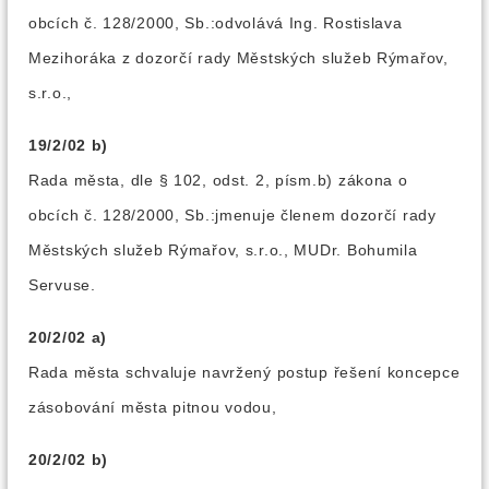
obcích č. 128/2000, Sb.:odvolává Ing. Rostislava
Mezihoráka z dozorčí rady Městských služeb Rýmařov,
s.r.o.,
19/2/02 b)
Rada města, dle § 102, odst. 2, písm.b) zákona o
obcích č. 128/2000, Sb.:jmenuje členem dozorčí rady
Městských služeb Rýmařov, s.r.o., MUDr. Bohumila
Servuse.
20/2/02 a)
Rada města schvaluje navržený postup řešení koncepce
zásobování města pitnou vodou,
20/2/02 b)