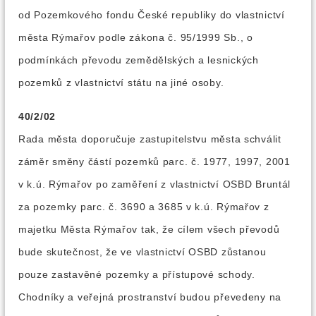
od Pozemkového fondu České republiky do vlastnictví
města Rýmařov podle zákona č. 95/1999 Sb., o
podmínkách převodu zemědělských a lesnických
pozemků z vlastnictví státu na jiné osoby.
40/2/02
Rada města doporučuje zastupitelstvu města schválit
záměr směny částí pozemků parc. č. 1977, 1997, 2001
v k.ú. Rýmařov po zaměření z vlastnictví OSBD Bruntál
za pozemky parc. č. 3690 a 3685 v k.ú. Rýmařov z
majetku Města Rýmařov tak, že cílem všech převodů
bude skutečnost, že ve vlastnictví OSBD zůstanou
pouze zastavěné pozemky a přístupové schody.
Chodníky a veřejná prostranství budou převedeny na