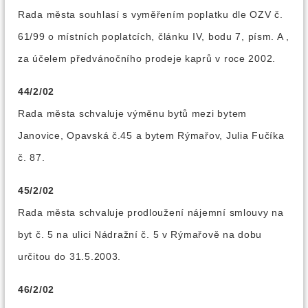
Rada města souhlasí s vyměřením poplatku dle OZV č.
61/99 o místních poplatcích, článku IV, bodu 7, písm. A ,
za účelem předvánočního prodeje kaprů v roce 2002.
44/2/02
Rada města schvaluje výměnu bytů mezi bytem
Janovice, Opavská č.45 a bytem Rýmařov, Julia Fučíka
č. 87.
45/2/02
Rada města schvaluje prodloužení nájemní smlouvy na
byt č. 5 na ulici Nádražní č. 5 v Rýmařově na dobu
určitou do 31.5.2003.
46/2/02