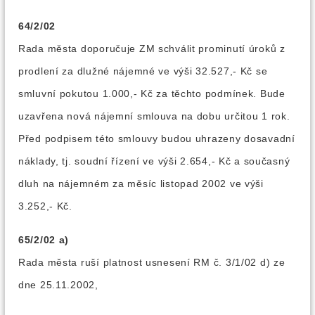
64/2/02
Rada města doporučuje ZM schválit prominutí úroků z
prodlení za dlužné nájemné ve výši 32.527,- Kč se
smluvní pokutou 1.000,- Kč za těchto podmínek. Bude
uzavřena nová nájemní smlouva na dobu určitou 1 rok.
Před podpisem této smlouvy budou uhrazeny dosavadní
náklady, tj. soudní řízení ve výši 2.654,- Kč a současný
dluh na nájemném za měsíc listopad 2002 ve výši
3.252,- Kč.
65/2/02 a)
Rada města ruší platnost usnesení RM č. 3/1/02 d) ze
dne 25.11.2002,