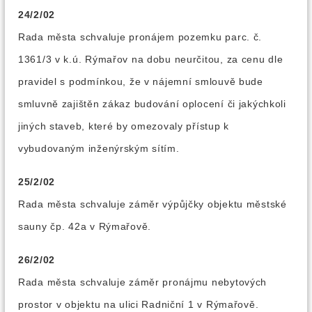
24/2/02
Rada města schvaluje pronájem pozemku parc. č.
1361/3 v k.ú. Rýmařov na dobu neurčitou, za cenu dle
pravidel s podmínkou, že v nájemní smlouvě bude
smluvně zajištěn zákaz budování oplocení či jakýchkoli
jiných staveb, které by omezovaly přístup k
vybudovaným inženýrským sítím.
25/2/02
Rada města schvaluje záměr výpůjčky objektu městské
sauny čp. 42a v Rýmařově.
26/2/02
Rada města schvaluje záměr pronájmu nebytových
prostor v objektu na ulici Radniční 1 v Rýmařově.