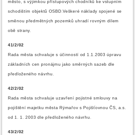
město, s výjimkou přístupových chodníků ke vstupním
schodištím objektů OSBD.Veškeré náklady spojené se
směnou předmětných pozemků uhradí rovným dílem
obě strany.
41/2/02
Rada města schvaluje s účinností od 1.1.2003 úpravu
základních cen pronájmu jako směrných sazeb dle
předloženého návrhu.
42/2/02
Rada města schvaluje uzavření pojistné smlouvy na
pojištění majetku města Rýmařov s Pojišťovnou ČS, a.s.
od 1. 1. 2003 dle předloženého návrhu.
43/2/02