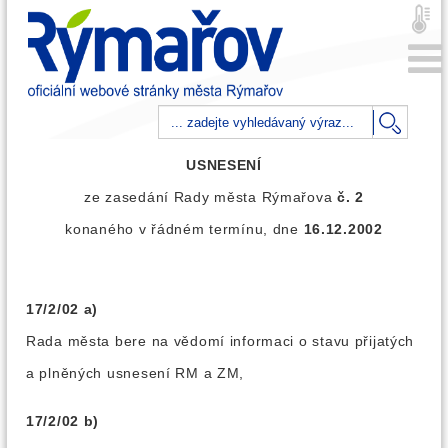
USNESENÍ
ze zasedání Rady města Rýmařova
č. 2
konaného v řádném termínu, dne
16.12.2002
17/2/02 a)
Rada města bere na vědomí informaci o stavu přijatých
a plněných usnesení RM a ZM,
17/2/02 b)