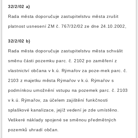
32/2/02 a)
Rada města doporučuje zastupitelstvu města zrušit
platnost usnesení ZM č. 767/32/02 ze dne 24.10.2002,
32/2/02 b)
Rada města doporučuje zastupitelstvu města schválit
směnu části pozemku parc. č. 2102 po zaměření z
vlastnictví občana v k.ú. Rýmařov za poze-mek parc. č.
2103 z majetku města Rýmařov v k.ú. Rýmařov s
podmínkou umožnění vstupu na pozemek parc. č. 2103
v k.ú. Rýmařov, za účelem zajištění funkčnosti
splaškové kanalizace, jejíž vedení je zde umístěno.
Veškeré náklady spojené se směnou předmětných
pozemků uhradí občan.