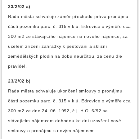
23/2/02 a)
Rada města schvaluje záměr přechodu práva pronájmu
části pozemku parc. č. 315 v k.ú. Edrovice o výměře cca
300 m2 ze stávajícího nájemce na nového nájemce, za
účelem zřízení zahrádky k pěstování a sklizni
zemědělských plodin na dobu neurčitou, za cenu dle
pravidel,
23/2/02 b)
Rada města schvaluje ukončení smlouvy o pronájmu
části pozemku parc. č. 315 v k.ú. Edrovice o výměře cca
300 m2 ze dne 24. 06. 1992, č.j. H.O. 6/92 se
stávajícím nájemcem dohodou ke dni uzavření nové
smlouvy o pronájmu s novým nájemcem.