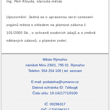
Ing. Petr Klouda, starosta města
Upozornění: Jedná se o upravenou verzi usnesení
orgánů města s ohledem na platnost zákona č.
101/2000 Sb., o ochraně osobních údajů a o změně
některých zákonů, v platném znění.
Město Rýmařov
náměstí Míru 230/1, 795 01 Rýmařov
Telefon: 554 254 100 |
tel. seznam
E-mail:
podatelna@rymarov.cz
Datová schránka ID: 7zkbugk
Číslo účtu: 19-1421771/0100
IČ: 00296317
DIČ: CZ00296317