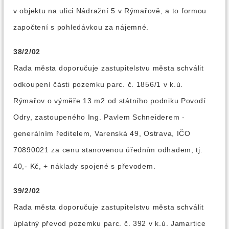
v objektu na ulici Nádražní 5 v Rýmařově, a to formou
započtení s pohledávkou za nájemné.
38/2/02
Rada města doporučuje zastupitelstvu města schválit
odkoupení části pozemku parc. č. 1856/1 v k.ú.
Rýmařov o výměře 13 m2 od státního podniku Povodí
Odry, zastoupeného Ing. Pavlem Schneiderem -
generálním ředitelem, Varenská 49, Ostrava, IČO
70890021 za cenu stanovenou úředním odhadem, tj.
40,- Kč, + náklady spojené s převodem.
39/2/02
Rada města doporučuje zastupitelstvu města schválit
úplatný převod pozemku parc. č. 392 v k.ú. Jamartice