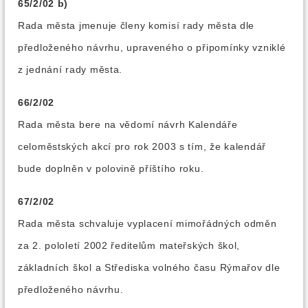
65/2/02 b)
Rada města jmenuje členy komisí rady města dle
předloženého návrhu, upraveného o připomínky vzniklé
z jednání rady města.
66/2/02
Rada města bere na vědomí návrh Kalendáře
celoměstských akcí pro rok 2003 s tím, že kalendář
bude doplněn v polovině příštího roku.
67/2/02
Rada města schvaluje vyplacení mimořádných odměn
za 2. pololetí 2002 ředitelům mateřských škol,
základních škol a Střediska volného času Rýmařov dle
předloženého návrhu.