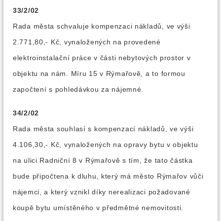
33/2/02
Rada města schvaluje kompenzaci nákladů, ve výši
2.771,80,- Kč, vynaložených na provedené
elektroinstalační práce v části nebytových prostor v
objektu na nám. Míru 15 v Rýmařově, a to formou
započtení s pohledávkou za nájemné.
34/2/02
Rada města souhlasí s kompenzací nákladů, ve výši
4.106,30,- Kč, vynaložených na opravy bytu v objektu
na ulici Radniční 8 v Rýmařově s tím, že tato částka
bude připočtena k dluhu, který má město Rýmařov vůči
nájemci, a který vznikl díky nerealizaci požadované
koupě bytu umístěného v předmětné nemovitosti.