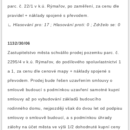
parc. č. 22/1 v k.ú. Rýmařov, po zaměření, za cenu dle
pravidel + náklady spojené s převodem.
∟
Hlasování pro: 17 ; Hlasování proti: 0 ; Zdrželo se: 0
1132/30/06
Zastupitelstvo města schválilo prodej pozemku parc. č.
2295/4 v k.ú. Rýmařov, do podílového spoluvlastnictví 1
a 1, za cenu dle cenové mapy + náklady spojené s
převodem. Prodej bude řešen uzavřením smlouvy o
smlouvě budoucí s podmínkou uzavření samotné kupní
smlouvy až po vybudování základů budoucího
rodinného domu, nejpozději však do dvou let od podpisu
smlouvy o smlouvě budoucí, a s podmínkou úhrady
zálohy na účet města ve výši 1/2 dohodnuté kupní ceny