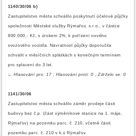
1140/30/06 b)
Zastupitelstvo města schválilo poskytnutí účelové půjčky
společnosti Městské služby Rýmařov, s.r.o., v částce
800.000,- Kč, s úrokem 2%, k pořízení nového
svozového vozidla. Návratnost půjčky doporučila
schválit v měsíčních splátkách s konečným termínem
pro splacení do 3 let.
∟
Hlasování pro: 17 ; Hlasování proti: 0 ; Zdrželo se: 0
1141/30/06
Zastupitelstvo města schválilo záměr prodeje části
budovy bez č.p. (část výměníkové stanice na 1. máje,
Rýmařov) na pozemku parc. č. 210, včetně části
pozemku parc. č. 210 v k.ú Rýmařov.