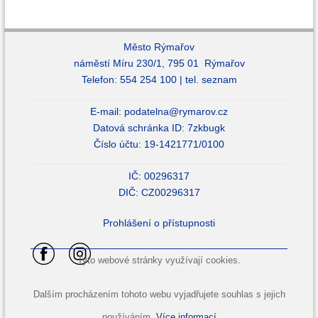
Město Rýmařov
náměstí Míru 230/1, 795 01 Rýmařov
Telefon: 554 254 100 |
tel. seznam
E-mail:
podatelna@rymarov.cz
Datová schránka ID: 7zkbugk
Číslo účtu: 19-1421771/0100
IČ: 00296317
DIČ: CZ00296317
Prohlášení o přístupnosti
Tyto webové stránky využívají cookies.
Dalším procházením tohoto webu vyjadřujete souhlas s jejich
používáním.
Více informací