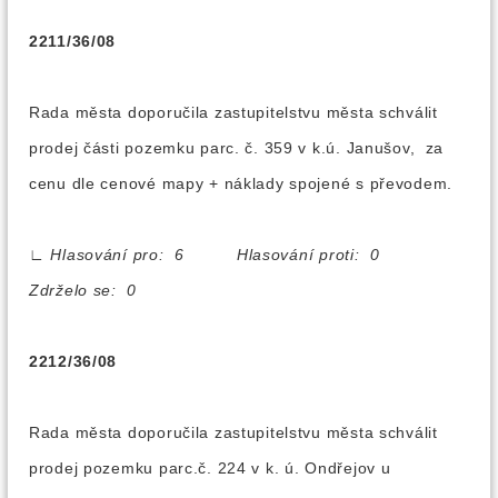
2211/36/08
Rada města doporučila zastupitelstvu města schválit
prodej části pozemku parc. č. 359 v k.ú. Janušov, za
cenu dle cenové mapy + náklady spojené s převodem.
∟
Hlasování pro: 6 Hlasování proti: 0
Zdrželo se: 0
2212/36/08
Rada města doporučila zastupitelstvu města schválit
prodej pozemku parc.č. 224 v k. ú. Ondřejov u