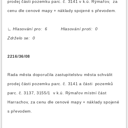
prodej části pozemku parc. č. 3141 v k.ú. Rýmařov, za
cenu dle cenové mapy + náklady spojené s převodem.
∟
Hlasování pro: 6 Hlasování proti: 0
Zdrželo se: 0
2216/36/08
Rada města doporučila zastupitelstvu města schválit
prodej části pozemku parc. č. 3141 a části pozemků
parc. č. 3137, 3155/1 v k.ú. Rýmařov místní část
Harrachov, za cenu dle cenové mapy + náklady spojené
s převodem.