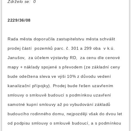
Zdrželo se: 0
2229/36/08
Rada města doporučila zastupitelstvu města schválit
prodej částí pozemků parc. č. 301 a 299 oba v k.ú.
Janušov, za účelem výstavby RD, za cenu dle cenové
mapy + náklady spojené s převodem (ze základní ceny
bude odečtena sleva ve výši 10% z důvodu vedení
kanalizační přípojky). Prodej bude řešen uzavřením
smlouvy o smlouvě budoucí s podmínkou uzavření
samotné kupní smlouvy až po vybudování základů
budoucího rodinného domu, nejpozději však do dvou let
od podpisu smlouvy o smlouvě budoucí, a s podmínkou