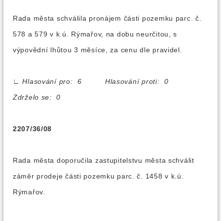
Rada města schválila pronájem části pozemku parc. č.
578 a 579 v k.ú. Rýmařov, na dobu neurčitou, s
výpovědní lhůtou 3 měsíce, za cenu dle pravidel.
∟
Hlasování pro: 6 Hlasování proti: 0
Zdrželo se: 0
2207/36/08
Rada města doporučila zastupitelstvu města schválit
záměr prodeje části pozemku parc. č. 1458 v k.ú.
Rýmařov.