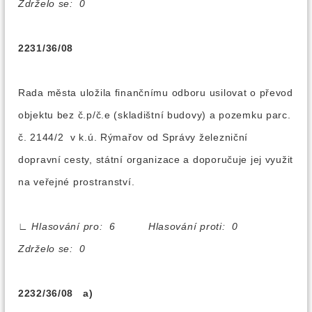
Zdrželo se: 0
2231/36/08
Rada města uložila finančnímu odboru usilovat o převod
objektu bez č.p/č.e (skladištní budovy) a pozemku parc.
č. 2144/2 v k.ú. Rýmařov od Správy železniční
dopravní cesty, státní organizace a doporučuje jej využit
na veřejné prostranství.
∟
Hlasování pro: 6 Hlasování proti: 0
Zdrželo se: 0
2232/36/08 a)