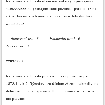
Rada města schválila ukončení smlouvy o pronájmu č.
4100000535 na pronájem části pozemku parc. č. 179/1
v k.ú. Janovice u Rýmařova, uzavřené dohodou ke dni
31.12.2008.
∟
Hlasování pro: 6 Hlasování proti: 0
Zdrželo se: 0
2203/36/08
Rada města schválila pronájem části pozemku parc. č.
1872/1, v k.ú. Rýmařov, za účelem zřízení zahrádky, na
dobu neurčitou s výpovědní lhůtou 3 měsíce, za cenu
dle pravidel.