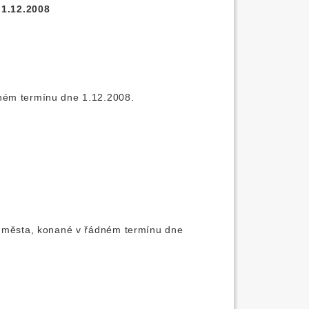
 1.12.2008
dném termínu dne 1.12.2008.
dy města, konané v řádném termínu dne