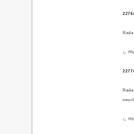
2276
Rada 
∟
Hl
2277
Rada 
neurč
∟
Hl