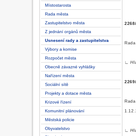
Místostarosta
Rada města
Zastupitelstvo města
2268
Z jednání orgánů města
Usnesení rady a zastupitelstva
Rada 
Výbory a komise
Rozpočet města
∟
Hl
Obecně závazné vyhlášky
Nařízení města
2269
Sociální sítě
Projekty a dotace města
Rada 
Krizové řízení
Komunitní plánování
1.12.
Městská policie
Obyvatelstvo
∟
Hl