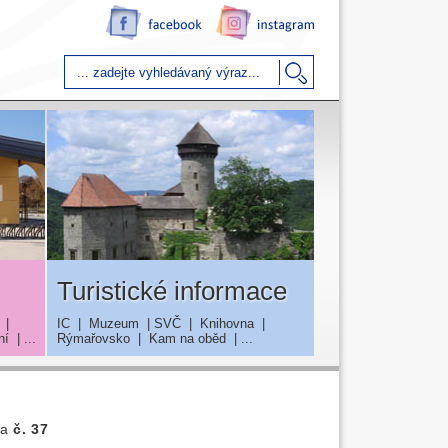
Turistické informace
|
IC
|
Muzeum
|
SVČ
|
Knihovna
|
ní
| ...
Rýmařovsko
|
Kam na oběd
| ...
va
č. 37