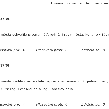
konaného v řádném termínu,
dne
/37/08
města schválila program 37. jednání rady města, konané v řá
asování pro: 4 Hlasování proti: 0 Zdrželo se: 0
/37/08
města zvolila ověřovatele zápisu a usnesení z 37. jednání ra
2008: Ing. Petr Klouda a Ing. Jaroslav Kala.
asování pro: 4 Hlasování proti: 0 Zdrželo se: 0