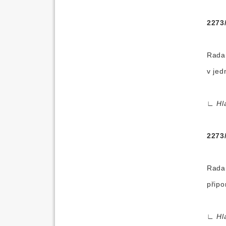
2273
Rada 
v jed
∟
Hl
2273
Rada 
připo
∟
Hl