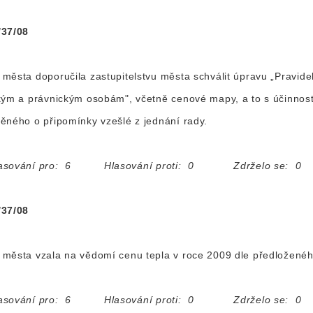
/37/08
města doporučila zastupitelstvu města schválit úpravu „Pravide
kým a právnickým osobám", včetně cenové mapy, a to s účinnost
ěného o připomínky vzešlé z jednání rady.
asování pro: 6 Hlasování proti: 0 Zdrželo se: 0
/37/08
města vzala na vědomí cenu tepla v roce 2009 dle předloženéh
asování pro: 6 Hlasování proti: 0 Zdrželo se: 0