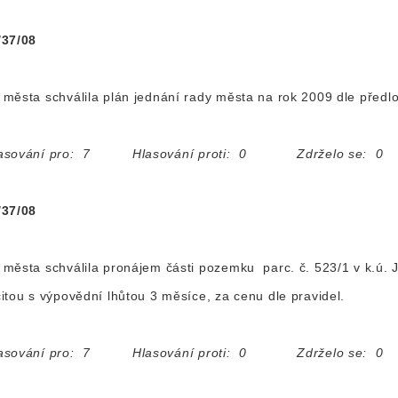
/37/08
města schválila plán jednání rady města na rok 2009 dle předl
asování pro: 7 Hlasování proti: 0 Zdrželo se: 0
/37/08
města schválila pronájem části pozemku parc. č. 523/1 v k.ú.
itou s výpovědní lhůtou 3 měsíce, za cenu dle pravidel.
asování pro: 7 Hlasování proti: 0 Zdrželo se: 0