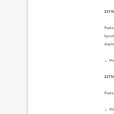
2274
Rada 
fyzic
dopln
∟
Hl
2275
Rada 
∟
Hl