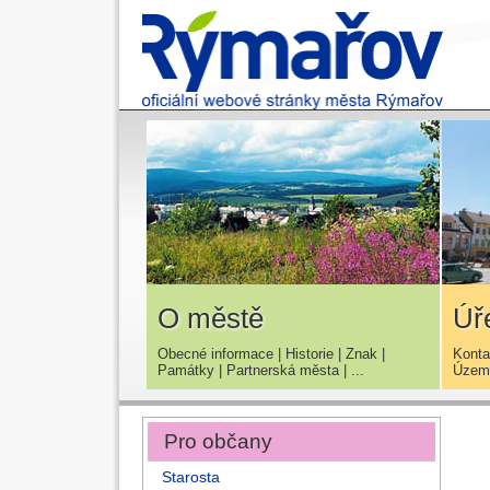
O městě
Úř
Obecné informace
|
Historie
|
Znak
|
Konta
Památky
|
Partnerská města
| ...
Územn
Pro občany
Starosta