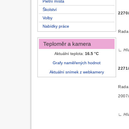
Pietní místa
Školství
2270
Volby
Nabídky práce
Rada 
Teploměr a kamera
∟
Hl
Aktuální teplota:
16.5 °C
Grafy naměřených hodnot
2271
Aktuální snímek z webkamery
Rada 
2007
∟
Hl