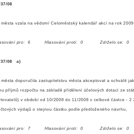
/37/08
města vzala na vědomí Celoměstský kalendář akcí na rok 2009
asování pro: 6 Hlasování proti: 0 Zdrželo se: 0
/37/08 a)
města doporučila zastupitelstvu města akceptovat a schválit ja
u příjmů rozpočtu na základě přidělení účelových dotací ze stá
tovatelů) v období od 10/2008 do 11/2008 v celkové částce - 2 
čtových výdajů o stejnou částku podle předloženého návrhu,
asování pro: 7 Hlasování proti: 0 Zdrželo se: 0