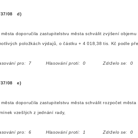
/37/08 d)
města doporučila zastupitelstvu města schválit zvýšení objemu
notlivých položkách výdajů, o částku + 4 018,38 tis. Kč podle p
asování pro: 7 Hlasování proti: 0 Zdrželo se: 0
/37/08 e)
města doporučila zastupitelstvu města schválit rozpočet města
mínek vzešlých z jednání rady,
asování pro: 6 Hlasování proti: 1 Zdrželo se: 0