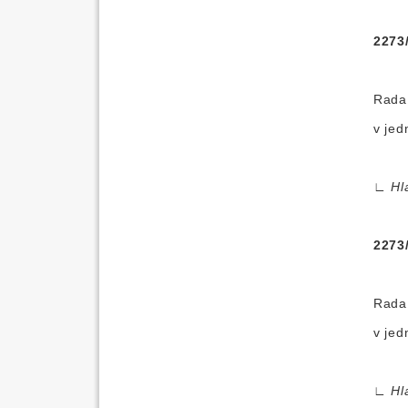
2273
Rada 
v jed
∟
Hl
2273
Rada 
v jed
∟
Hl