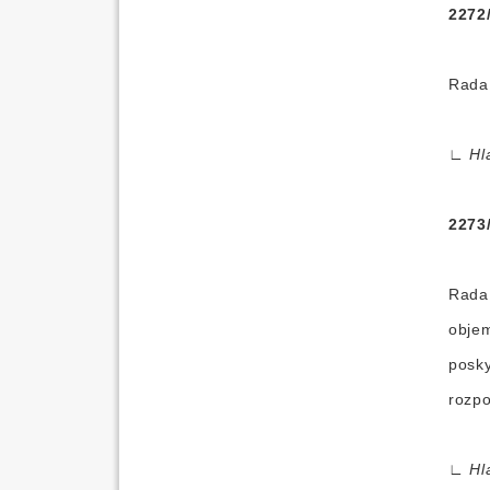
2272
Rada 
∟
Hl
2273
Rada 
objem
posky
rozpo
∟
Hl