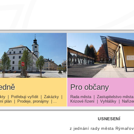
edně
Pro občany
kty
|
Potřebuji vyřídit
|
Zakázky
|
Rada města
|
Zastupitelstvo města
í plán
|
Prodeje, pronájmy
| ...
Krizové řízení
|
Vyhlášky
|
Naříze
USNESENÍ
z jednání rady města Rýmařo