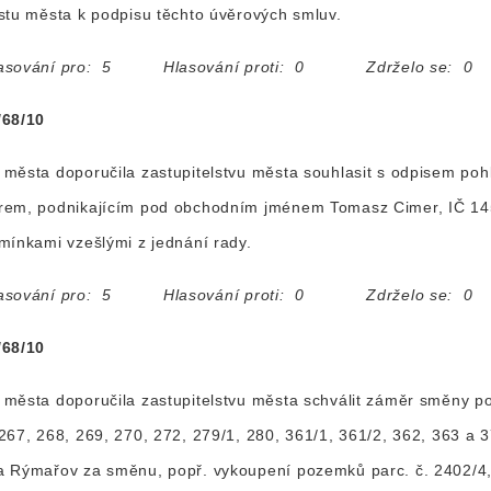
stu města k podpisu těchto úvěrových smluv.
asování pro: 5 Hlasování proti: 0 Zdrželo se: 0
/68/10
města doporučila zastupitelstvu města souhlasit s odpisem 
rem, podnikajícím pod obchodním jménem Tomasz Cimer, IČ 14
mínkami vzešlými z jednání rady.
asování pro: 5 Hlasování proti: 0 Zdrželo se: 0
/68/10
města doporučila zastupitelstvu města schválit záměr směny po
267, 268, 269, 270, 272, 279/1, 280, 361/1, 361/2, 362, 363 a 3
 Rýmařov za směnu, popř. vykoupení pozemků parc. č. 2402/4,