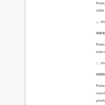
Rada 
2006 
∟
Hl
4254
Rada 
dobr
∟
Hl
4255
Rada 
uzav
před