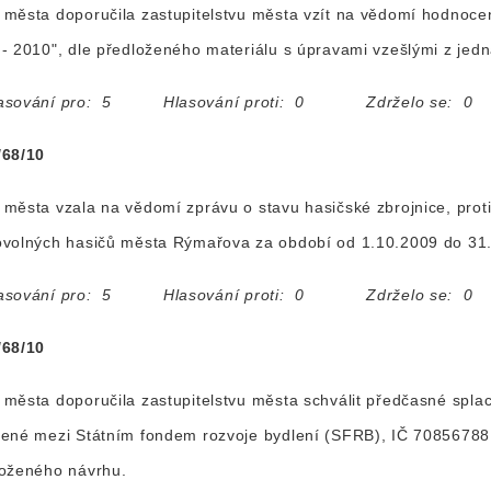
města doporučila zastupitelstvu města vzít na vědomí hodnoce
- 2010", dle předloženého materiálu s úpravami vzešlými z jed
asování pro: 5 Hlasování proti: 0 Zdrželo se: 0
/68/10
města vzala na vědomí zprávu o stavu hasičské zbrojnice, proti
ovolných hasičů města Rýmařova za období od 1.10.2009 do 31
asování pro: 5 Hlasování proti: 0 Zdrželo se: 0
/68/10
města doporučila zastupitelstvu města schválit předčasné splac
řené mezi Státním fondem rozvoje bydlení (SFRB), IČ 7085678
loženého návrhu.