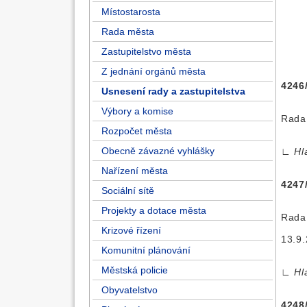
Místostarosta
Rada města
Zastupitelstvo města
Z jednání orgánů města
4246
Usnesení rady a zastupitelstva
Výbory a komise
Rada 
Rozpočet města
Obecně závazné vyhlášky
∟
Hl
Nařízení města
4247
Sociální sítě
Projekty a dotace města
Rada 
Krizové řízení
13.9.
Komunitní plánování
Městská policie
∟
Hl
Obyvatelstvo
4248