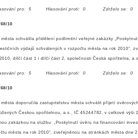
asování pro: 5 Hlasování proti: 0 Zdrželo se: 0
/68/10
města schválila přidělení podlimitní veřejné zakázky „Poskytnut
estičních výdajů schválených v rozpočtu města na rok 2010“, 
2010, dílčí část 1 i dílčí část 2, společnosti Česká spořitelna, a
asování pro: 5 Hlasování proti: 0 Zdrželo se: 0
/68/10
města doporučila zastupitelstvu města schválit přijetí úvěrov
ožených Českou spořitelnou, a.s., IČ 45244782, v celkové výši 21
nou zakázkou na službu: „Poskytnutí úvěru na financování inves
čtu města na rok 2010“, zveřejněnou na stránkách města dne 23.7.