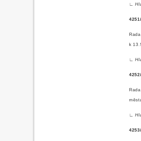
∟
Hl
4251
Rada 
k 13.
∟
Hl
4252
Rada
města
∟
Hl
4253