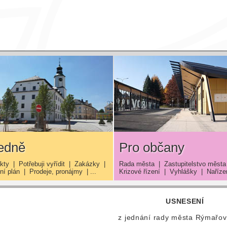
edně
Pro občany
kty
|
Potřebuji vyřídit
|
Zakázky
|
Rada města
|
Zastupitelstvo města
í plán
|
Prodeje, pronájmy
| ...
Krizové řízení
|
Vyhlášky
|
Naříze
USNESENÍ
z jednání rady města Rýmařo