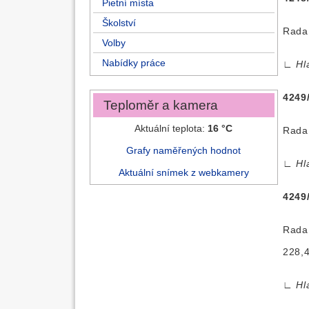
Pietní místa
Školství
Rada 
Volby
Nabídky práce
∟
Hl
4249
Teploměr a kamera
Aktuální teplota:
16 °C
Rada 
Grafy naměřených hodnot
∟
Hl
Aktuální snímek z webkamery
4249
Rada 
228,4
∟
Hl