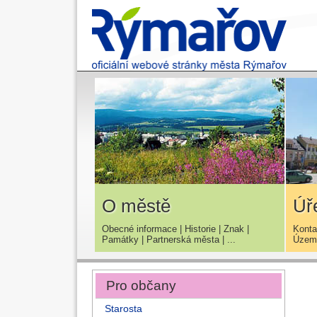
O městě
Úř
Obecné informace
|
Historie
|
Znak
|
Konta
Památky
|
Partnerská města
| ...
Územn
Pro občany
Starosta