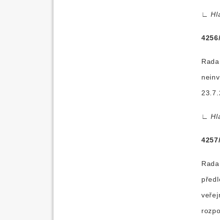
∟
Hl
4256
Rada 
neinv
23.7.
∟
Hl
4257
Rada 
předl
veřej
rozpo