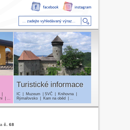
Turistické informace
|
IC
|
Muzeum
|
SVČ
|
Knihovna
|
ní
| ...
Rýmařovsko
|
Kam na oběd
| ...
va
č. 68