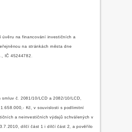
í úvěru na financování investičních a
zveřejněnou na stránkách města dne
.s., IČ 45244782.
ých smluv č. 2081/10/LCD a 2082/10/LCD,
.658.000,- Kč, v souvislosti s podlimitní
tičních a neinvestičních výdajů schválených v
2010, dílčí část 1 i dílčí část 2, a pověřilo