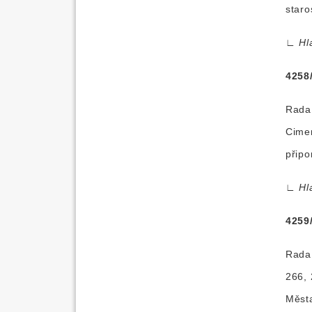
staro
∟
Hl
4258
Rada 
Cime
připo
∟
Hl
4259
Rada 
266, 
Města