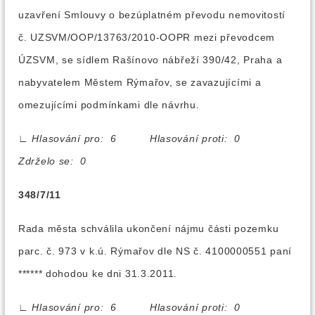
uzavření Smlouvy o bezúplatném převodu nemovitostí
č. UZSVM/OOP/13763/2010-OOPR mezi převodcem
ÚZSVM, se sídlem Rašínovo nábřeží 390/42, Praha a
nabyvatelem Městem Rýmařov, se zavazujícími a
omezujícími podmínkami dle návrhu.
∟
Hlasování pro: 6 Hlasování proti: 0
Zdrželo se: 0
348/7/11
Rada města schválila ukončení nájmu části pozemku
parc. č. 973 v k.ú. Rýmařov dle NS č. 4100000551 paní
****** dohodou ke dni 31.3.2011.
∟
Hlasování pro: 6 Hlasování proti: 0