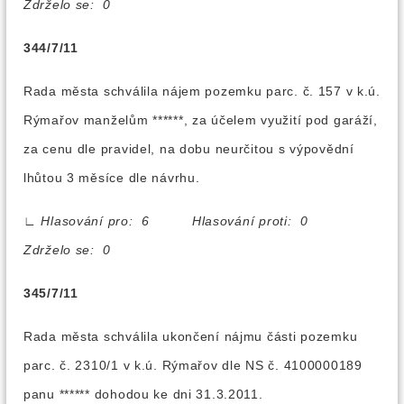
Zdrželo se: 0
344/7/11
Rada města schválila nájem pozemku parc. č. 157 v k.ú.
Rýmařov manželům ******, za účelem využití pod garáží,
za cenu dle pravidel, na dobu neurčitou s výpovědní
lhůtou 3 měsíce dle návrhu.
∟
Hlasování pro: 6 Hlasování proti: 0
Zdrželo se: 0
345/7/11
Rada města schválila ukončení nájmu části pozemku
parc. č. 2310/1 v k.ú. Rýmařov dle NS č. 4100000189
panu ****** dohodou ke dni 31.3.2011.