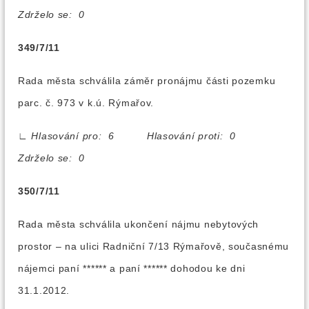
Zdrželo se: 0
349/7/11
Rada města schválila záměr pronájmu části pozemku
parc. č. 973 v k.ú. Rýmařov.
∟
Hlasování pro: 6 Hlasování proti: 0
Zdrželo se: 0
350/7/11
Rada města schválila ukončení nájmu nebytových
prostor – na ulici Radniční 7/13 Rýmařově, současnému
nájemci paní ****** a paní ****** dohodou ke dni
31.1.2012.