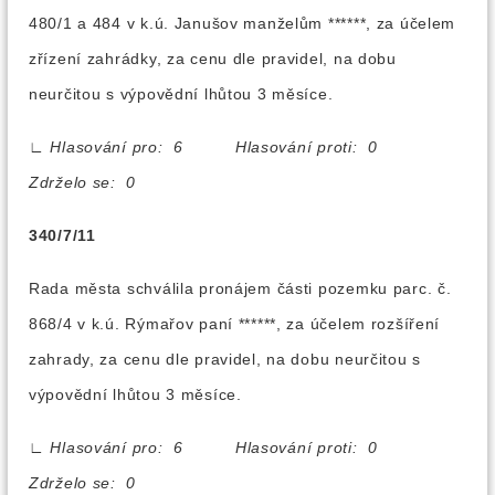
480/1 a 484 v k.ú. Janušov manželům ******, za účelem
zřízení zahrádky, za cenu dle pravidel, na dobu
neurčitou s výpovědní lhůtou 3 měsíce.
∟
Hlasování pro: 6 Hlasování proti: 0
Zdrželo se: 0
340/7/11
Rada města schválila pronájem části pozemku parc. č.
868/4 v k.ú. Rýmařov paní ******, za účelem rozšíření
zahrady, za cenu dle pravidel, na dobu neurčitou s
výpovědní lhůtou 3 měsíce.
∟
Hlasování pro: 6 Hlasování proti: 0
Zdrželo se: 0