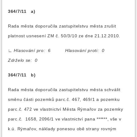
364/7/11 a)
Rada města doporučila zastupitelstvu města zrušit
platnost usnesení ZM č. 50/3/10 ze dne 21.12.2010.
∟
Hlasování pro: 6 Hlasování proti: 0
Zdrželo se: 0
364/7/11 b)
Rada města doporučila zastupitelstvu města schválit
směnu části pozemků parc.č. 467, 469/1 a pozemku
parc.č. 472 ve vlastnictví Města Rýmařov za pozemky
parc.č. 1658, 2096/1 ve vlastnictví pana ******, vše v
k.ú. Rýmařov, náklady ponesou obě strany rovným