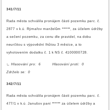
341/7/11
Rada města schválila pronájem části pozemku parc. č.
2877 v k.ú. Rýmařov manželům ******, za účelem údržby
a sečení pozemku, za cenu dle pravidel, na dobu
neurčitou s výpovědní lhůtou 3 měsíce, a to
vyhotovením dodatku č. 1 k NS č. 4100000728.
∟
Hlasování pro: 6 Hlasování proti: 0
Zdrželo se: 0
342/7/11
Rada města schválila pronájem části pozemku parc. č.
477/1 v k.ú. Janušov paní ****** za účelem údržby a