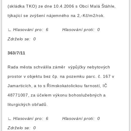
(skládka TKO) ze dne 10.4.2006 s Obcí Malá Štáhle,
týkající se zvýšení nájemného na 2,-Kč/m2/rok.
∟
Hlasování pro: 6 Hlasování proti: 0
Zdrželo se: 0
363/7/11
Rada města schválila záměr výpůjčky nebytových
prostor v objektu bez čp. na pozemku parc. č. 167 v
Jamarticích, a to s Římskokatolickou farností, IČ
48771007, za účelem výkonu bohoslužebných a
liturgických obřadů.
∟
Hlasování pro: 6 Hlasování proti: 0
Zdrželo se: 0