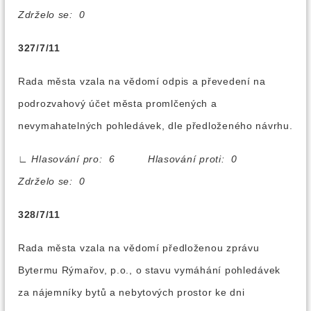
Zdrželo se: 0
327/7/11
Rada města vzala na vědomí odpis a převedení na
podrozvahový účet města promlčených a
nevymahatelných pohledávek, dle předloženého návrhu.
∟
Hlasování pro: 6 Hlasování proti: 0
Zdrželo se: 0
328/7/11
Rada města vzala na vědomí předloženou zprávu
Bytermu Rýmařov, p.o., o stavu vymáhání pohledávek
za nájemníky bytů a nebytových prostor ke dni