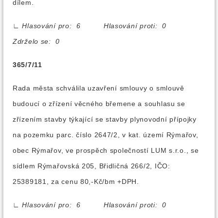
dílem.
∟
Hlasování pro: 6 Hlasování proti: 0
Zdrželo se: 0
365/7/11
Rada města schválila uzavření smlouvy o smlouvě
budoucí o zřízení věcného břemene a souhlasu se
zřízením stavby týkající se stavby plynovodní přípojky
na pozemku parc. číslo 2647/2, v kat. území Rýmařov,
obec Rýmařov, ve prospěch společností LUM s.r.o., se
sídlem Rýmařovská 205, Břidličná 266/2, IČO:
25389181, za cenu 80,-Kč/bm +DPH.
∟
Hlasování pro: 6 Hlasování proti: 0