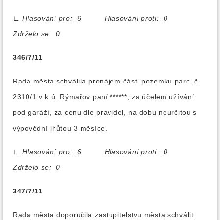
∟
Hlasování pro: 6 Hlasování proti: 0
Zdrželo se: 0
346/7/11
Rada města schválila pronájem části pozemku parc. č.
2310/1 v k.ú. Rýmařov paní ******, za účelem užívání
pod garáží, za cenu dle pravidel, na dobu neurčitou s
výpovědní lhůtou 3 měsíce.
∟
Hlasování pro: 6 Hlasování proti: 0
Zdrželo se: 0
347/7/11
Rada města doporučila zastupitelstvu města schválit