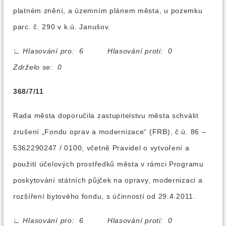
platném znění, a územním plánem města, u pozemku
parc. č. 290 v k.ú. Janušov.
∟
Hlasování pro: 6 Hlasování proti: 0
Zdrželo se: 0
368/7/11
Rada města doporučila zastupitelstvu města schválit
zrušení „Fondu oprav a modernizace“ (FRB), č.ú. 86 –
5362290247 / 0100, včetně Pravidel o vytvoření a
použití účelových prostředků města v rámci Programu
poskytování státních půjček na opravy, modernizaci a
rozšíření bytového fondu, s účinností od 29.4.2011.
∟
Hlasování pro: 6 Hlasování proti: 0