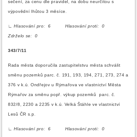
sečení, za cenu dle pravidel, na dobu neurčitou s
výpovědní lhůtou 3 měsíce.
∟
Hlasování pro: 6 Hlasování proti: 0
Zdrželo se: 0
343/7/11
Rada města doporučila zastupitelstvu města schválit
směnu pozemků parc. č. 191, 193, 194, 271, 273, 274 a
376 v k.ú. Ondřejov u Rýmařova ve vlastnictví Města
Rýmařov za směnu popř. výkup pozemků parc. č.
832/8, 2230 a 2235 v k.ú. Velká Štáhle ve vlastnictví
Lesů ČR s.p.
∟
Hlasování pro: 6 Hlasování proti: 0