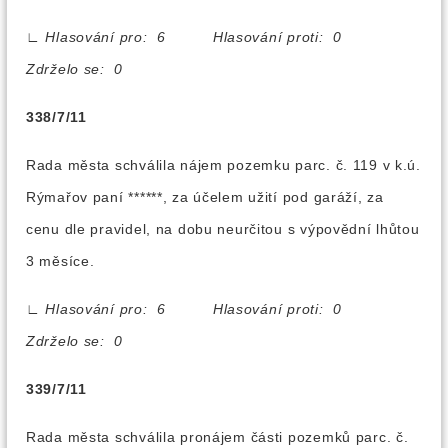
∟
Hlasování pro: 6 Hlasování proti: 0
Zdrželo se: 0
338/7/11
Rada města schválila nájem pozemku parc. č. 119 v k.ú.
Rýmařov paní ******, za účelem užití pod garáží, za
cenu dle pravidel, na dobu neurčitou s výpovědní lhůtou
3 měsíce.
∟
Hlasování pro: 6 Hlasování proti: 0
Zdrželo se: 0
339/7/11
Rada města schválila pronájem části pozemků parc. č.