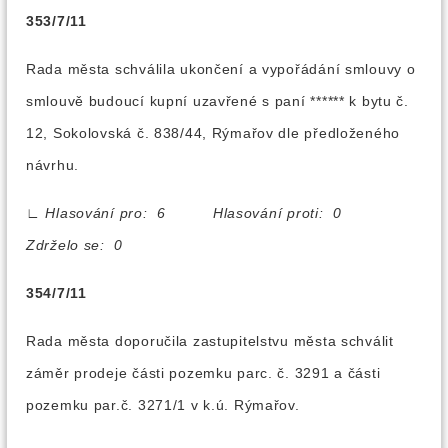
353/7/11
Rada města schválila ukončení a vypořádání smlouvy o
smlouvě budoucí kupní uzavřené s paní ****** k bytu č.
12, Sokolovská č. 838/44, Rýmařov dle předloženého
návrhu.
∟
Hlasování pro: 6 Hlasování proti: 0
Zdrželo se: 0
354/7/11
Rada města doporučila zastupitelstvu města schválit
záměr prodeje části pozemku parc. č. 3291 a části
pozemku par.č. 3271/1 v k.ú. Rýmařov.