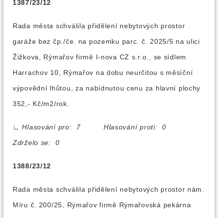
1387/23/12
Rada města schválila přidělení nebytových prostor
garáže bez čp./če. na pozemku parc. č. 2025/5 na ulici
Žižkova, Rýmařov firmě I-nova CZ s.r.o., se sídlem
Harrachov 10, Rýmařov na dobu neurčitou s měsíční
výpovědní lhůtou, za nabídnutou cenu za hlavní plochy
352,- Kč/m2/rok.
∟
Hlasování pro: 7 Hlasování proti: 0
Zdrželo se: 0
1388/23/12
Rada města schválila přidělení nebytových prostor nám.
Míru č. 200/25, Rýmařov firmě Rýmařovská pekárna