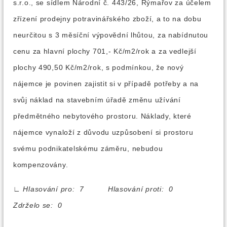
s.r.o., se sídlem Národní č. 443/26, Rýmařov za účelem
zřízení prodejny potravinářského zboží, a to na dobu
neurčitou s 3 měsíční výpovědní lhůtou, za nabídnutou
cenu za hlavní plochy 701,- Kč/m2/rok a za vedlejší
plochy 490,50 Kč/m2/rok, s podmínkou, že nový
nájemce je povinen zajistit si v případě potřeby a na
svůj náklad na stavebním úřadě změnu užívání
předmětného nebytového prostoru. Náklady, které
nájemce vynaloží z důvodu uzpůsobení si prostoru
svému podnikatelskému záměru, nebudou
kompenzovány.
∟
Hlasování pro: 7 Hlasování proti: 0
Zdrželo se: 0