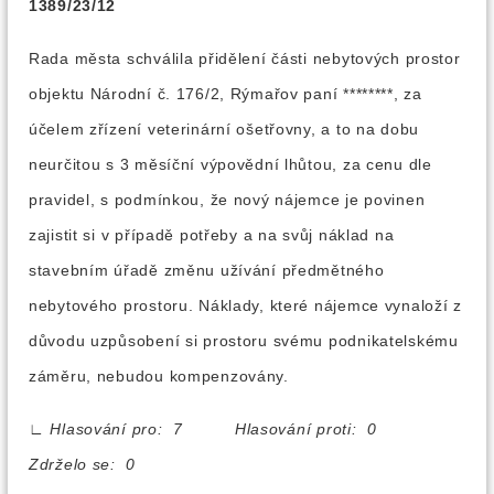
1389/23/12
Rada města schválila přidělení části nebytových prostor
objektu Národní č. 176/2, Rýmařov paní ********, za
účelem zřízení veterinární ošetřovny, a to na dobu
neurčitou s 3 měsíční výpovědní lhůtou, za cenu dle
pravidel, s podmínkou, že nový nájemce je povinen
zajistit si v případě potřeby a na svůj náklad na
stavebním úřadě změnu užívání předmětného
nebytového prostoru. Náklady, které nájemce vynaloží z
důvodu uzpůsobení si prostoru svému podnikatelskému
záměru, nebudou kompenzovány.
∟
Hlasování pro: 7 Hlasování proti: 0
Zdrželo se: 0