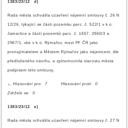
1383/23/12 d)
Rada města schválila uzavření nájemní smlouvy č. 26 N
12/26, týkající se části pozemku parc. č. 522/1 v k.ú.
Jamartice a částí pozemků parc. č. 1657, 2960/3 a
2967/1, vše v k.ú. Rýmařov, mezi PF ČR jako
pronajímatelem a Městem Rýmařov jako nájemcem, dle
předloženého návrhu, a zplnomocnila starostu města
podpisem této smlouvy,
∟
Hlasování pro: 7 Hlasování proti: 0
Zdrželo se: 0
1383/23/12 e)
Rada města schválila uzavření nájemní smlouvy č. 27 N