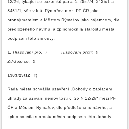
12/26, týkající se pozemků parc. č. 2957/4, 3435/1 a
3451/1, vše v k.ú. Rýmařov, mezi PF ČR jako
pronajímatelem a Městem Rýmařov jako nájemcem, dle
předloženého návrhu, a zplnomocnila starostu města
podpisem této smlouvy,
∟
Hlasování pro: 7 Hlasování proti: 0
Zdrželo se: 0
1383/23/12 f)
Rada města schválila uzavření „Dohody o zaplacení
úhrady za užívání nemovitosti č. 26 N 12/26“ mezi PF
ČR a Městem Rýmařov, dle předloženého návrhu, a
zplnomocnila starostu města podpisem této dohody.