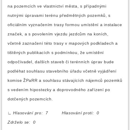
na pozemcích ve vlastnictví města, s případnými
nutnými úpravami terénu předmětných pozemků, s
oficiálním vyznačením trasy formou umístění a instalace
značek, a s povolením vjezdu jezdcům na koních,
včetně zaznačení této trasy v mapových podkladech a
tištěných publikacích s podmínkou, že umístění
odpočívadel, dalších staveb či terénních úprav bude
podléhat souhlasu stavebního úřadu včetně vyjádření
komise ŽPaRR a souhlasu stávajících nájemců pozemků
s vedením hipostezky a doprovodného zařízení po
dotčených pozemcích.
∟
Hlasování pro: 7 Hlasování proti: 0
Zdrželo se: 0