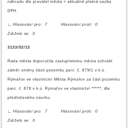
náhradu dle pravidel města + aktuálně platná sazba
DPH.
∟
Hlasování pro: 7 Hlasování proti: 0
Zdrželo se: 0
3133/52/13
Rada města doporučila zastupitelstvu města schválit
záměr směny části pozemku parc. č. 879/1 v k.ú.
Rýmařov ve vlastnictví Města Rýmařov za část pozemku
parc. č. 878 v k.ú. Rýmařov ve vlastnictví ******, dle
předloženého návrhu.
∟
Hlasování pro: 7 Hlasování proti: 0
Zdrželo se: 0