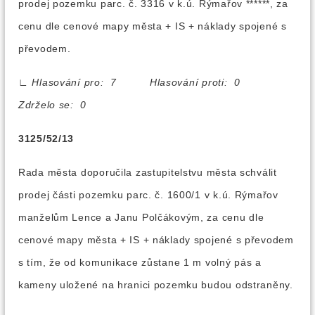
prodej pozemku parc. č. 3316 v k.ú. Rýmařov ******, za
cenu dle cenové mapy města + IS + náklady spojené s
převodem.
∟
Hlasování pro: 7 Hlasování proti: 0
Zdrželo se: 0
3125/52/13
Rada města doporučila zastupitelstvu města schválit
prodej části pozemku parc. č. 1600/1 v k.ú. Rýmařov
manželům Lence a Janu Polčákovým, za cenu dle
cenové mapy města + IS + náklady spojené s převodem
s tím, že od komunikace zůstane 1 m volný pás a
kameny uložené na hranici pozemku budou odstraněny.