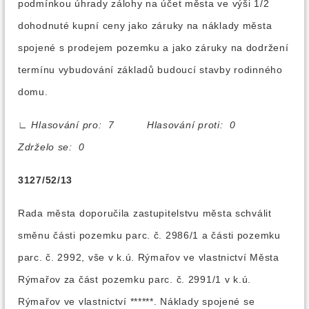
podmínkou úhrady zálohy na účet města ve výši 1/2
dohodnuté kupní ceny jako záruky na náklady města
spojené s prodejem pozemku a jako záruky na dodržení
termínu vybudování základů budoucí stavby rodinného
domu.
∟
Hlasování pro: 7 Hlasování proti: 0
Zdrželo se: 0
3127/52/13
Rada města doporučila zastupitelstvu města schválit
směnu části pozemku parc. č. 2986/1 a části pozemku
parc. č. 2992, vše v k.ú. Rýmařov ve vlastnictví Města
Rýmařov za část pozemku parc. č. 2991/1 v k.ú.
Rýmařov ve vlastnictví ******. Náklady spojené se