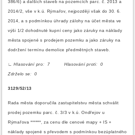
386/6) a dalších staveb na pozemcích parc. č. 2013 a
2014/2, vše v k.ú. Rýmařov, nejpozději však do 30. 6.
2014, a s podmínkou úhrady zálohy na účet města ve
výši 1/2 dohodnuté kupní ceny jako záruky na náklady
města spojené s prodejem pozemku a jako záruky na
dodržení termínu demolice předmětných staveb.
∟
Hlasování pro: 7 Hlasování proti: 0
Zdrželo se: 0
3129/52/13
Rada města doporučila zastupitelstvu města schválit
prodej pozemku parc. č. 3/3 v k.ú. Ondřejov u
Rýmařova ******, za cenu dle cenové mapy + IS +
náklady spojené s převodem s podmínkou bezúplatného