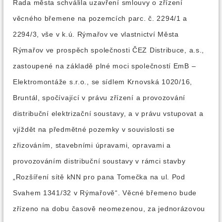
Rada města schválila uzavření smlouvy o zřízení
věcného břemene na pozemcích parc. č. 2294/1 a
2294/3, vše v k.ú. Rýmařov ve vlastnictví Města
Rýmařov ve prospěch společnosti ČEZ Distribuce, a.s.,
zastoupené na základě plné moci společností EmB –
Elektromontáže s.r.o., se sídlem Krnovská 1020/16,
Bruntál, spočívající v právu zřízení a provozování
distribuční elektrizační soustavy, a v právu vstupovat a
vjíždět na předmětné pozemky v souvislosti se
zřizováním, stavebními úpravami, opravami a
provozováním distribuční soustavy v rámci stavby
„Rozšíření sítě kNN pro pana Tomečka na ul. Pod
Svahem 1341/32 v Rýmařově“. Věcné břemeno bude
zřízeno na dobu časově neomezenou, za jednorázovou