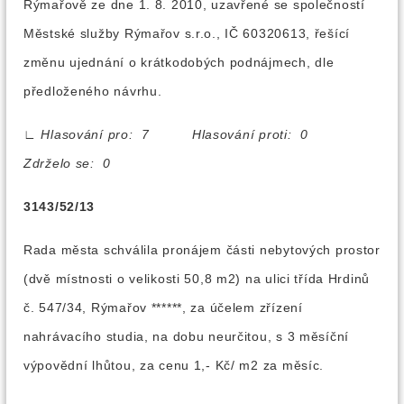
Rýmařově ze dne 1. 8. 2010, uzavřené se společností
Městské služby Rýmařov s.r.o., IČ 60320613, řešící
změnu ujednání o krátkodobých podnájmech, dle
předloženého návrhu.
∟
Hlasování pro: 7 Hlasování proti: 0
Zdrželo se: 0
3143/52/13
Rada města schválila pronájem části nebytových prostor
(dvě místnosti o velikosti 50,8 m2) na ulici třída Hrdinů
č. 547/34, Rýmařov ******, za účelem zřízení
nahrávacího studia, na dobu neurčitou, s 3 měsíční
výpovědní lhůtou, za cenu 1,- Kč/ m2 za měsíc.