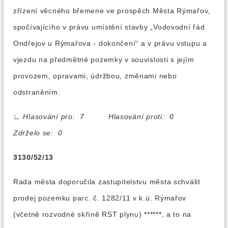
zřízení věcného břemene ve prospěch Města Rýmařov,
spočívajícího v právu umístění stavby „Vodovodní řád
Ondřejov u Rýmařova - dokončení“ a v právu vstupu a
vjezdu na předmětné pozemky v souvislosti s jejím
provozem, opravami, údržbou, změnami nebo
odstraněním.
∟
Hlasování pro: 7 Hlasování proti: 0
Zdrželo se: 0
3130/52/13
Rada města doporučila zastupitelstvu města schválit
prodej pozemku parc. č. 1282/11 v k.ú. Rýmařov
(včetně rozvodné skříně RST plynu) ******, a to na