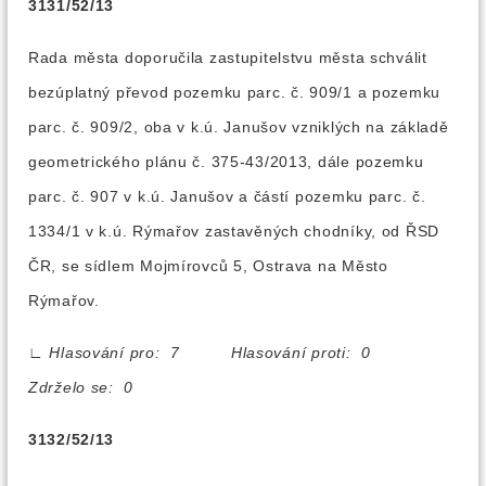
3131/52/13
Rada města doporučila zastupitelstvu města schválit
bezúplatný převod pozemku parc. č. 909/1 a pozemku
parc. č. 909/2, oba v k.ú. Janušov vzniklých na základě
geometrického plánu č. 375-43/2013, dále pozemku
parc. č. 907 v k.ú. Janušov a částí pozemku parc. č.
1334/1 v k.ú. Rýmařov zastavěných chodníky, od ŘSD
ČR, se sídlem Mojmírovců 5, Ostrava na Město
Rýmařov.
∟
Hlasování pro: 7 Hlasování proti: 0
Zdrželo se: 0
3132/52/13