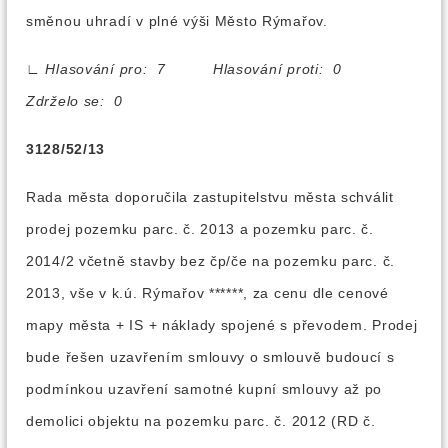
směnou uhradí v plné výši Město Rýmařov.
∟
Hlasování pro: 7 Hlasování proti: 0
Zdrželo se: 0
3128/52/13
Rada města doporučila zastupitelstvu města schválit
prodej pozemku parc. č. 2013 a pozemku parc. č.
2014/2 včetně stavby bez čp/če na pozemku parc. č.
2013, vše v k.ú. Rýmařov ******, za cenu dle cenové
mapy města + IS + náklady spojené s převodem. Prodej
bude řešen uzavřením smlouvy o smlouvě budoucí s
podmínkou uzavření samotné kupní smlouvy až po
demolici objektu na pozemku parc. č. 2012 (RD č.