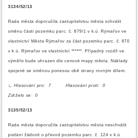
3134/52/13
Rada města doporučila zastupitelstvu města schválit
směnu části pozemku parc. č. 879/1 v k.ú. Rýmařov ve
vlastnictví Města Rýmařov za část pozemku parc. č. 870
v k.ú. Rýmařov ve vlastnictví ******. Případný rozdíl ve
výměře bude uhrazen dle cenové mapy města. Náklady
spojené se směnou ponesou obě strany rovným dílem.
∟
Hlasování pro: 7 Hlasování proti: 0
Zdrželo se: 0
3135/52/13
Rada města doporučila zastupitelstvu města neschválit
podání žádosti o převod pozemku parc. č. 124 v k.ú.