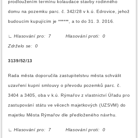
prodloužením termínu kolaudace stavby rodinného
domu na pozemku parc. č. 342/28 v k.ú. Edrovice, jehož
budoucím kupujícím je ******, a to do 31. 3. 2016.
∟
Hlasování pro: 7 Hlasování proti: 0
Zdrželo se: 0
3139/52/13
Rada města doporučila zastupitelstvu města schválit
uzavření kupní smlouvy o převodu pozemků parc. č.
3404 a 3405, oba v k.ú. Rýmařov z vlastnictví Úřadu pro
zastupování státu ve věcech majetkových (UZSVM) do
majetku Města Rýmařov dle předloženého návrhu.
∟
Hlasování pro: 7 Hlasování proti: 0