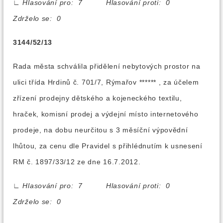
∟
Hlasování pro: 7 Hlasování proti: 0
Zdrželo se: 0
3144/52/13
Rada města schválila přidělení nebytových prostor na
ulici třída Hrdinů č. 701/7, Rýmařov ****** , za účelem
zřízení prodejny dětského a kojeneckého textilu,
hraček, komisní prodej a výdejní místo internetového
prodeje, na dobu neurčitou s 3 měsíční výpovědní
lhůtou, za cenu dle Pravidel s přihlédnutím k usnesení
RM č. 1897/33/12 ze dne 16.7.2012.
∟
Hlasování pro: 7 Hlasování proti: 0
Zdrželo se: 0