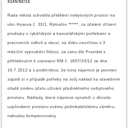
3145/52/13
Rada města schválila přidělení nebytových prostor na
ulici Husova č. 33/1, Rýmařov ******, za účelem zřízení
prodejny s rybářskými a kancelářskými potřebami a
pracovních oděvů a obuvi, na dobu neurčitou s 3
měsíční výpovědní lhůtou, za cenu dle Pravidel s
přihlédnutím k usnesení RM č. 1897/33/12 ze dne
16.7.2012 a s podmínkou, že nový nájemce je povinen
zajistit si v případě potřeby na svůj náklad na stavebním
úřadě změnu účelu užívání předmětného nebytového
prostoru. Náklady, které nájemce vynaloží z důvodu
uzpůsobení prostoru svému podnikatelskému záměru,
nebudou kompenzovány.