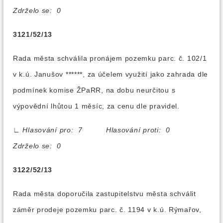
Zdrželo se: 0
3121/52/13
Rada města schválila pronájem pozemku parc. č. 102/1
v k.ú. Janušov ******, za účelem využití jako zahrada dle
podmínek komise ŽPaRR, na dobu neurčitou s
výpovědní lhůtou 1 měsíc, za cenu dle pravidel.
∟
Hlasování pro: 7 Hlasování proti: 0
Zdrželo se: 0
3122/52/13
Rada města doporučila zastupitelstvu města schválit
záměr prodeje pozemku parc. č. 1194 v k.ú. Rýmařov,