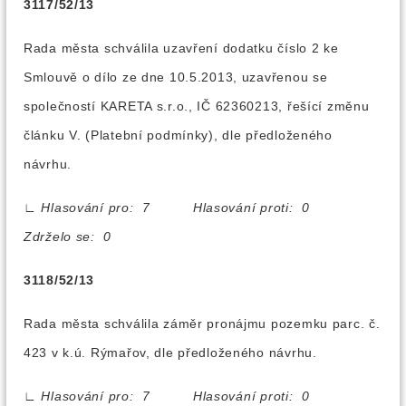
3117/52/13
Rada města schválila uzavření dodatku číslo 2 ke
Smlouvě o dílo ze dne 10.5.2013, uzavřenou se
společností KARETA s.r.o., IČ 62360213, řešící změnu
článku V. (Platební podmínky), dle předloženého
návrhu.
∟
Hlasování pro: 7 Hlasování proti: 0
Zdrželo se: 0
3118/52/13
Rada města schválila záměr pronájmu pozemku parc. č.
423 v k.ú. Rýmařov, dle předloženého návrhu.
∟
Hlasování pro: 7 Hlasování proti: 0