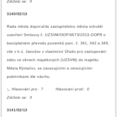
Zdrželo se: 0
3140/52/13
Rada města doporučila zastupitelstvu města schválit
uzavření Smlouvy č. UZSVM/OOP/6573/2013-OOPR o
bezúplatném převodu pozemků parc. č. 341, 342 a 349,
vše v k.ú. Janušov z vlastnictví Úřadu pro zastupování
státu ve věcech majetkových (UZSVM) do majetku
Města Rýmařov, se zavazujícími a omezujícími
podmínkami dle návrhu.
∟
Hlasování pro: 7 Hlasování proti: 0
Zdrželo se: 0
3141/52/13