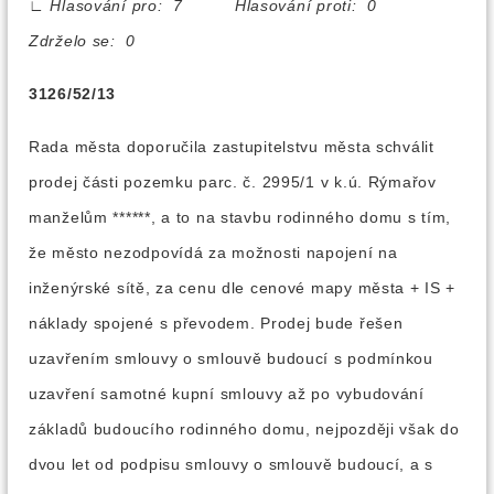
∟
Hlasování pro: 7 Hlasování proti: 0
Zdrželo se: 0
3126/52/13
Rada města doporučila zastupitelstvu města schválit
prodej části pozemku parc. č. 2995/1 v k.ú. Rýmařov
manželům ******, a to na stavbu rodinného domu s tím,
že město nezodpovídá za možnosti napojení na
inženýrské sítě, za cenu dle cenové mapy města + IS +
náklady spojené s převodem. Prodej bude řešen
uzavřením smlouvy o smlouvě budoucí s podmínkou
uzavření samotné kupní smlouvy až po vybudování
základů budoucího rodinného domu, nejpozději však do
dvou let od podpisu smlouvy o smlouvě budoucí, a s