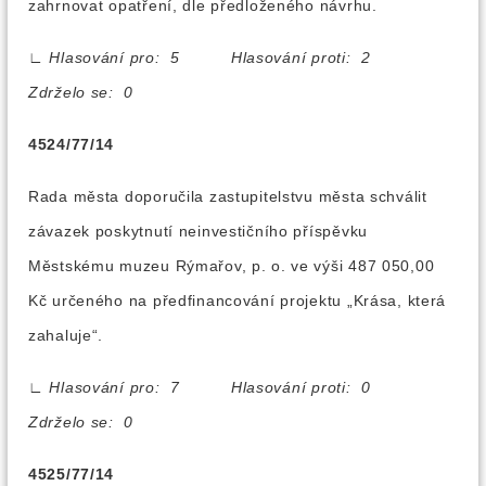
zahrnovat opatření, dle předloženého návrhu.
∟
Hlasování pro: 5 Hlasování proti: 2
Zdrželo se: 0
4524/77/14
Rada města doporučila zastupitelstvu města schválit
závazek poskytnutí neinvestičního příspěvku
Městskému muzeu Rýmařov, p. o. ve výši 487 050,00
Kč určeného na předfinancování projektu „Krása, která
zahaluje“.
∟
Hlasování pro: 7 Hlasování proti: 0
Zdrželo se: 0
4525/77/14