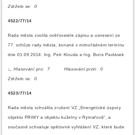
Zdrželo se: 0
4522/77/14
Rada města zvolila ověřovatele zápisu a usnesení ze
77. schůze rady města, konané v mimořádném termínu
dne 01.09.2014: Ing. Petr Klouda a Ing. Boris Pavlásek.
∟
Hlasování pro: 7 Hlasování proti: 0
Zdrželo se: 0
4523/77/14
Rada města schválila zrušení VZ „Energetické úspory
objektu PRIMY a objektu kuželny v Rýmařově“, a
současně schvaluje opětovné vyhlášení VZ, které bude