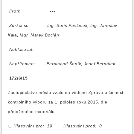
Proti:
---
Zdržel se:
Ing. Boris Pavlásek, Ing. Jaroslav
Kala, Mgr. Marek Bocián
Nehlasoval:
---
Nepřítomen:
Ferdinand Šopík, Josef Bernátek
172/6/15
Zastupitelstvo města vzalo na vědomí Zprávu o činnosti
kontrolního výboru za 1. pololetí roku 2015, dle
přeloženého materiálu.
∟
Hlasování pro: 19 Hlasování proti: 0