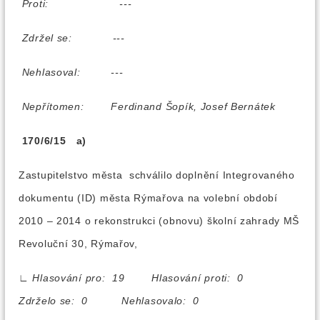
Proti:
---
Zdržel se:
---
Nehlasoval:
---
Nepřítomen:
Ferdinand Šopík, Josef Bernátek
170/6/15 a)
Zastupitelstvo města schválilo doplnění Integrovaného
dokumentu (ID) města Rýmařova na volební období
2010 – 2014 o rekonstrukci (obnovu) školní zahrady MŠ
Revoluční 30, Rýmařov,
∟
Hlasování pro: 19 Hlasování proti: 0
Zdrželo se: 0 Nehlasovalo: 0