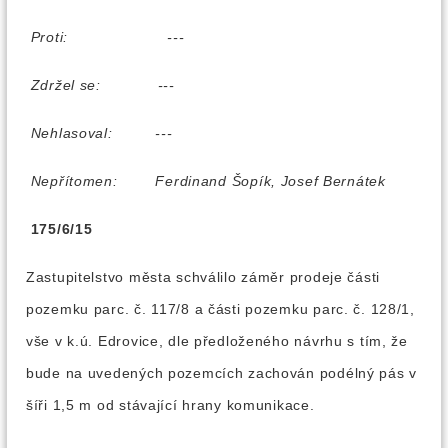
Proti:
---
Zdržel se:
---
Nehlasoval:
---
Nepřítomen:
Ferdinand Šopík, Josef Bernátek
175/6/15
Zastupitelstvo města schválilo záměr prodeje části
pozemku parc. č. 117/8 a části pozemku parc. č. 128/1,
vše v k.ú. Edrovice, dle předloženého návrhu s tím, že
bude na uvedených pozemcích zachován podélný pás v
šíři 1,5 m od stávající hrany komunikace.