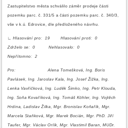
Zastupitelstvo města schválilo záměr prodeje části
pozemku parc. č. 331/5 a části pozemku parc. č. 340/3,
vše v k.ú. Edrovice, dle předloženého návrhu.
∟
Hlasování pro: 19 Hlasování proti: 0
Zdrželo se: 0 Nehlasovalo: 0
Nepřítomno: 2
Pro:
Alena Tomešková, Ing. Boris
Pavlásek, Ing. Jaroslav Kala, Ing. Josef Žižka, Ing.
Lenka Vavřičková, Ing. Luděk Šimko, Ing. Petr Klouda,
Ing. Soňa Kovaříková, Ing. Tomáš Köhler, Ing. Vojtěch
Hrdina, Ladislav Žilka, Mgr. Bronislav Koňařík, Mgr.
Marcela Staňková, Mgr. Marek Bocián, Mgr. PhD. Jiří
Taufer, Mgr. Václav Orlík, Mgr. Vlastimil Baran, MUDr.