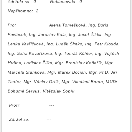
Zdrželo se: 0 Nehlasovalo: 0
Nepřítomno: 2
Pro:
Alena Tomešková, Ing. Boris
Pavlásek, Ing. Jaroslav Kala, Ing. Josef Žižka, Ing.
Lenka Vavřičková, Ing. Luděk Šimko, Ing. Petr Klouda,
Ing. Soňa Kovaříková, Ing. Tomáš Köhler, Ing. Vojtěch
Hrdina, Ladislav Žilka, Mgr. Bronislav Koňařík, Mgr.
Marcela Staňková, Mgr. Marek Bocián, Mgr. PhD. Jiří
Taufer, Mgr. Václav Orlík, Mgr. Vlastimil Baran, MUDr.
Bohumil Servus, Vítězslav Šopík
Proti:
---
Zdržel se:
---