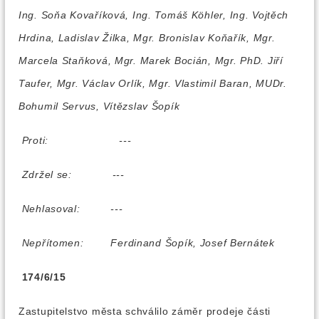
Ing. Soňa Kovaříková, Ing. Tomáš Köhler, Ing. Vojtěch
Hrdina, Ladislav Žilka, Mgr. Bronislav Koňařík, Mgr.
Marcela Staňková, Mgr. Marek Bocián, Mgr. PhD. Jiří
Taufer, Mgr. Václav Orlík, Mgr. Vlastimil Baran, MUDr.
Bohumil Servus, Vítězslav Šopík
Proti:
---
Zdržel se:
---
Nehlasoval:
---
Nepřítomen:
Ferdinand Šopík, Josef Bernátek
174/6/15
Zastupitelstvo města schválilo záměr prodeje části