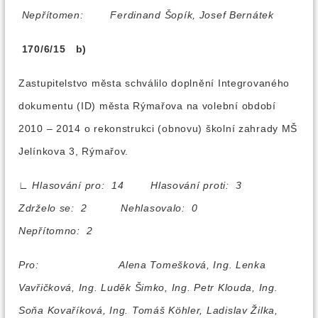
Nepřítomen:
Ferdinand Šopík, Josef Bernátek
170/6/15 b)
Zastupitelstvo města schválilo doplnění Integrovaného
dokumentu (ID) města Rýmařova na volební období
2010 – 2014 o rekonstrukci (obnovu) školní zahrady MŠ
Jelínkova 3, Rýmařov.
∟
Hlasování pro: 14 Hlasování proti: 3
Zdrželo se: 2 Nehlasovalo: 0
Nepřítomno: 2
Pro:
Alena Tomešková, Ing. Lenka
Vavřičková, Ing. Luděk Šimko, Ing. Petr Klouda, Ing.
Soňa Kovaříková, Ing. Tomáš Köhler, Ladislav Žilka,