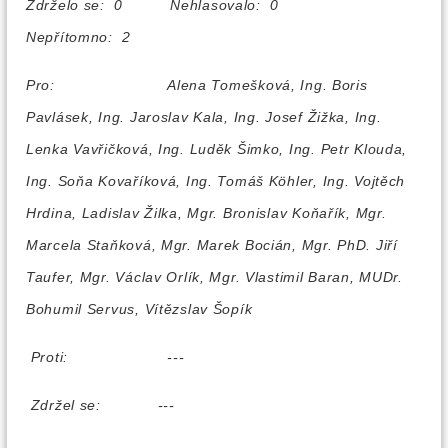
Zdrželo se: 0 Nehlasovalo: 0
Nepřítomno: 2
Pro:
Alena Tomešková, Ing. Boris
Pavlásek, Ing. Jaroslav Kala, Ing. Josef Žižka, Ing.
Lenka Vavřičková, Ing. Luděk Šimko, Ing. Petr Klouda,
Ing. Soňa Kovaříková, Ing. Tomáš Köhler, Ing. Vojtěch
Hrdina, Ladislav Žilka, Mgr. Bronislav Koňařík, Mgr.
Marcela Staňková, Mgr. Marek Bocián, Mgr. PhD. Jiří
Taufer, Mgr. Václav Orlík, Mgr. Vlastimil Baran, MUDr.
Bohumil Servus, Vítězslav Šopík
Proti:
---
Zdržel se:
---