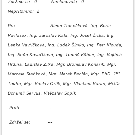
Zdrželo se: 0 Nehlasovalo: 0
Nepřítomno: 2
Pro:
Alena Tomešková, Ing. Boris
Pavlásek, Ing. Jaroslav Kala, Ing. Josef Žižka, Ing.
Lenka Vavřičková, Ing. Luděk Šimko, Ing. Petr Klouda,
Ing. Soňa Kovaříková, Ing. Tomáš Köhler, Ing. Vojtěch
Hrdina, Ladislav Žilka, Mgr. Bronislav Koňařík, Mgr.
Marcela Staňková, Mgr. Marek Bocián, Mgr. PhD. Jiří
Taufer, Mgr. Václav Orlík, Mgr. Vlastimil Baran, MUDr.
Bohumil Servus, Vítězslav Šopík
Proti:
---
Zdržel se:
---