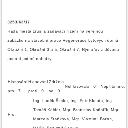
3253/63/17
Rada města zrušila zadávací řízení na veřejnou
zakázku na stavební práce Regenerace bytových domů
Okružní 1, Okružní 3 a 5, Okružní 7, Rýmařov z důvodu
podání jediné nabídky.
Hlasování
Hlasování
Zdrželo
Nehlasovalo: 0
Nepřítomno
pro: 7
proti: 0
se: 0
Ing. Luděk Šimko, Ing. Petr Klouda, Ing.
Tomáš Köhler, Mgr. Bronislav Koňařík, Mgr.
Pro:
Marcela Staňková, Mgr. Vlastimil Baran,