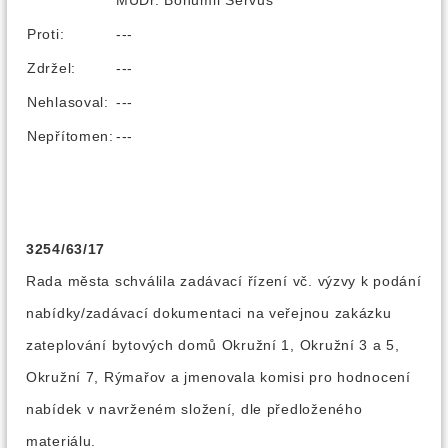
MUDr. Bohumil Servus
Proti:
---
Zdržel:
---
Nehlasoval:
---
Nepřítomen:
---
3254/63/17
Rada města schválila zadávací řízení vč. výzvy k podání
nabídky/zadávací dokumentaci na veřejnou zakázku
zateplování bytových domů Okružní 1, Okružní 3 a 5,
Okružní 7, Rýmařov a jmenovala komisi pro hodnocení
nabídek v navrženém složení, dle předloženého
materiálu.