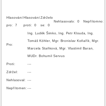
Hlasování
Hlasování
Zdrželo
Nehlasovalo: 0
Nepřítomno
pro: 7
proti: 0
se: 0
Ing. Luděk Šimko, Ing. Petr Klouda, Ing.
Tomáš Köhler, Mgr. Bronislav Koňařík, Mgr.
Pro:
Marcela Staňková, Mgr. Vlastimil Baran,
MUDr. Bohumil Servus
Proti:
---
Zdržel:
---
Nehlasoval:
---
Nepřítomen:
---