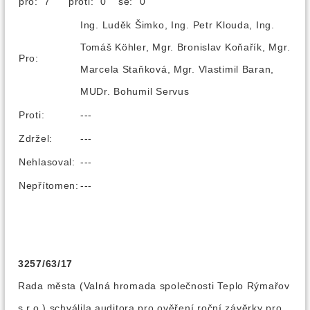
pro: 7
proti: 0
se: 0
Ing. Luděk Šimko, Ing. Petr Klouda, Ing.
Tomáš Köhler, Mgr. Bronislav Koňařík, Mgr.
Pro:
Marcela Staňková, Mgr. Vlastimil Baran,
MUDr. Bohumil Servus
Proti:
---
Zdržel:
---
Nehlasoval:
---
Nepřítomen:
---
3257/63/17
Rada města (Valná hromada společnosti Teplo Rýmařov
s.r.o.) schválila auditora pro ověření roční závěrky pro