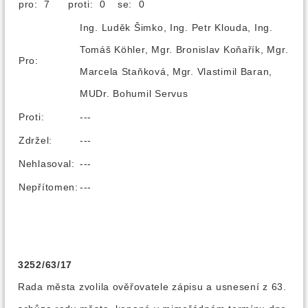
pro: 7
proti: 0
se: 0
Ing. Luděk Šimko, Ing. Petr Klouda, Ing.
Tomáš Köhler, Mgr. Bronislav Koňařík, Mgr.
Pro:
Marcela Staňková, Mgr. Vlastimil Baran,
MUDr. Bohumil Servus
Proti:
---
Zdržel:
---
Nehlasoval:
---
Nepřítomen:
---
3252/63/17
Rada města zvolila ověřovatele zápisu a usnesení z 63.