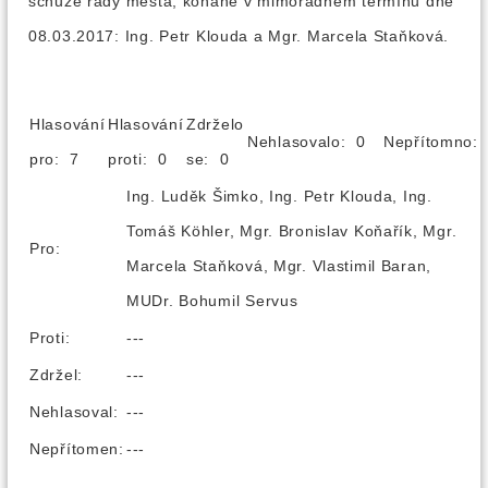
schůze rady města, konané v mimořádném termínu dne
08.03.2017: Ing. Petr Klouda a Mgr. Marcela Staňková.
Hlasování
Hlasování
Zdrželo
Nehlasovalo: 0
Nepřítomno
pro: 7
proti: 0
se: 0
Ing. Luděk Šimko, Ing. Petr Klouda, Ing.
Tomáš Köhler, Mgr. Bronislav Koňařík, Mgr.
Pro:
Marcela Staňková, Mgr. Vlastimil Baran,
MUDr. Bohumil Servus
Proti:
---
Zdržel:
---
Nehlasoval:
---
Nepřítomen:
---