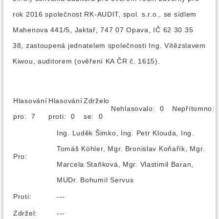
rok 2016 společnost RK-AUDIT, spol. s.r.o., se sídlem
Mahenova 441/5, Jaktař, 747 07 Opava, IČ 62 30 35
38, zastoupená jednatelem společnosti Ing. Vítězslavem
Kiwou, auditorem (ověření KA ČR č. 1615).
Hlasování
Hlasování
Zdrželo
Nehlasovalo: 0
Nepřítomno
pro: 7
proti: 0
se: 0
Ing. Luděk Šimko, Ing. Petr Klouda, Ing.
Tomáš Köhler, Mgr. Bronislav Koňařík, Mgr.
Pro:
Marcela Staňková, Mgr. Vlastimil Baran,
MUDr. Bohumil Servus
Proti:
---
Zdržel:
---