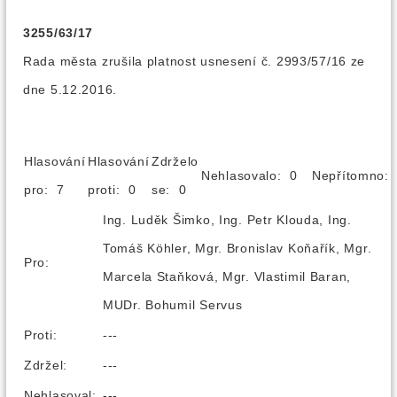
3255/63/17
Rada města zrušila platnost usnesení č. 2993/57/16 ze
dne 5.12.2016.
Hlasování
Hlasování
Zdrželo
Nehlasovalo: 0
Nepřítomno
pro: 7
proti: 0
se: 0
Ing. Luděk Šimko, Ing. Petr Klouda, Ing.
Tomáš Köhler, Mgr. Bronislav Koňařík, Mgr.
Pro:
Marcela Staňková, Mgr. Vlastimil Baran,
MUDr. Bohumil Servus
Proti:
---
Zdržel:
---
Nehlasoval:
---