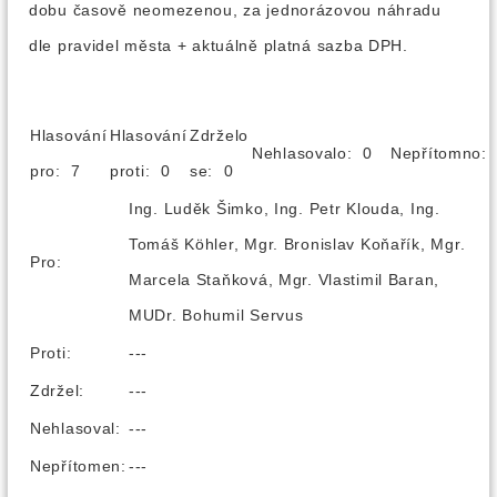
dobu časově neomezenou, za jednorázovou náhradu
dle pravidel města + aktuálně platná sazba DPH.
Hlasování
Hlasování
Zdrželo
Nehlasovalo: 0
Nepřítomno
pro: 7
proti: 0
se: 0
Ing. Luděk Šimko, Ing. Petr Klouda, Ing.
Tomáš Köhler, Mgr. Bronislav Koňařík, Mgr.
Pro:
Marcela Staňková, Mgr. Vlastimil Baran,
MUDr. Bohumil Servus
Proti:
---
Zdržel:
---
Nehlasoval:
---
Nepřítomen:
---