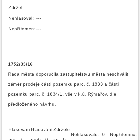
Zdržel:
---
Nehlasoval:
---
Nepřítomen:
---
1752/33/16
Rada města doporučila zastupitelstvu města neschválit
záměr prodeje části pozemku parc. č. 1833 a části
pozemku parc. č. 1834/1, vše v k.ú. Rýmařov, dle
předloženého návrhu.
Hlasování
Hlasování
Zdrželo
Nehlasovalo: 0
Nepřítomno
pro: 7
proti: 0
se: 0