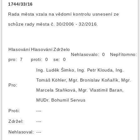
1744/33/16
Rada města vzala na vědomí kontrolu usnesení ze
schůze rady města č. 30/2006 - 32/2016.
Hlasování
Hlasování
Zdrželo
Nehlasovalo: 0
Nepřítomno
pro: 7
proti: 0
se: 0
Ing. Luděk Šimko, Ing. Petr Klouda, Ing.
Tomáš Köhler, Mgr. Bronislav Koňařík, Mgr.
Pro:
Marcela Staňková, Mgr. Vlastimil Baran,
MUDr. Bohumil Servus
Proti:
---
Zdržel:
---
Nehlasoval:
---