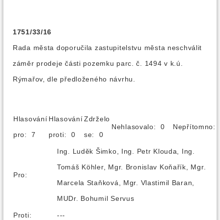
1751/33/16
Rada města doporučila zastupitelstvu města neschválit
záměr prodeje části pozemku parc. č. 1494 v k.ú.
Rýmařov, dle předloženého návrhu.
Hlasování
Hlasování
Zdrželo
Nehlasovalo: 0
Nepřítomno
pro: 7
proti: 0
se: 0
Ing. Luděk Šimko, Ing. Petr Klouda, Ing.
Tomáš Köhler, Mgr. Bronislav Koňařík, Mgr.
Pro:
Marcela Staňková, Mgr. Vlastimil Baran,
MUDr. Bohumil Servus
Proti:
---