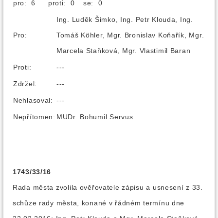
pro: 6
proti: 0
se: 0
Ing. Luděk Šimko, Ing. Petr Klouda, Ing.
Pro:
Tomáš Köhler, Mgr. Bronislav Koňařík, Mgr.
Marcela Staňková, Mgr. Vlastimil Baran
Proti:
---
Zdržel:
---
Nehlasoval:
---
Nepřítomen:
MUDr. Bohumil Servus
1743/33/16
Rada města zvolila ověřovatele zápisu a usnesení z 33.
schůze rady města, konané v řádném termínu dne