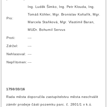
Ing. Luděk Šimko, Ing. Petr Klouda, Ing.
Tomáš Köhler, Mgr. Bronislav Koňařík, Mgr.
Pro:
Marcela Staňková, Mgr. Vlastimil Baran,
MUDr. Bohumil Servus
Proti:
---
Zdržel:
---
Nehlasoval:
---
Nepřítomen:
---
1750/33/16
Rada města doporučila zastupitelstvu města neschválit
záměr prodeje části pozemku parc. č. 2801/1 v k.ú.