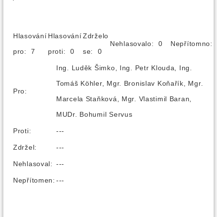
Hlasování
Hlasování
Zdrželo
Nehlasovalo: 0
Nepřítomno
pro: 7
proti: 0
se: 0
Ing. Luděk Šimko, Ing. Petr Klouda, Ing.
Tomáš Köhler, Mgr. Bronislav Koňařík, Mgr.
Pro:
Marcela Staňková, Mgr. Vlastimil Baran,
MUDr. Bohumil Servus
Proti:
---
Zdržel:
---
Nehlasoval:
---
Nepřítomen:
---