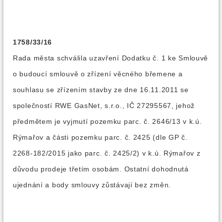
1758/33/16
Rada města schválila uzavření Dodatku č. 1 ke Smlouvě
o budoucí smlouvě o zřízení věcného břemene a
souhlasu se zřízením stavby ze dne 16.11.2011 se
společností RWE GasNet, s.r.o., IČ 27295567, jehož
předmětem je vyjmutí pozemku parc. č. 2646/13 v k.ú.
Rýmařov a části pozemku parc. č. 2425 (dle GP č.
2268-182/2015 jako parc. č. 2425/2) v k.ú. Rýmařov z
důvodu prodeje třetím osobám. Ostatní dohodnutá
ujednání a body smlouvy zůstávají bez změn.