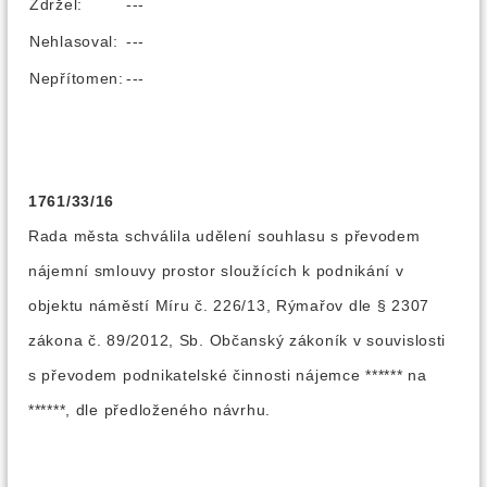
Zdržel:
---
Nehlasoval:
---
Nepřítomen:
---
1761/33/16
Rada města schválila udělení souhlasu s převodem
nájemní smlouvy prostor sloužících k podnikání v
objektu náměstí Míru č. 226/13, Rýmařov dle § 2307
zákona č. 89/2012, Sb. Občanský zákoník v souvislosti
s převodem podnikatelské činnosti nájemce ****** na
******, dle předloženého návrhu.