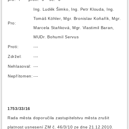
Ing. Luděk Šimko, Ing. Petr Klouda, Ing.
Tomáš Köhler, Mgr. Bronislav Koňařík, Mgr.
Pro:
Marcela Staňková, Mgr. Vlastimil Baran,
MUDr. Bohumil Servus
Proti:
---
Zdržel:
---
Nehlasoval:
---
Nepřítomen:
---
1753/33/16
Rada města doporučila zastupitelstvu města zrušit
platnost usnesení ZM č. 46/3/10 ze dne 21.12.2010.