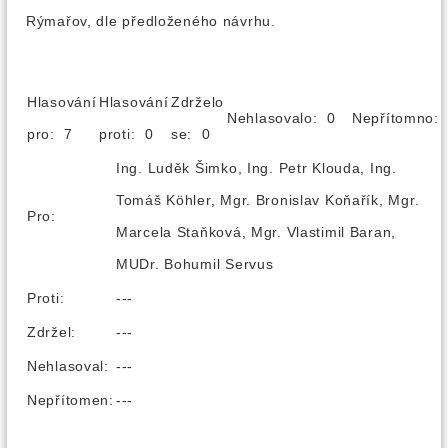
Rýmařov, dle předloženého návrhu.
Hlasování
Hlasování
Zdrželo
Nehlasovalo: 0
Nepřítomno
pro: 7
proti: 0
se: 0
Ing. Luděk Šimko, Ing. Petr Klouda, Ing.
Tomáš Köhler, Mgr. Bronislav Koňařík, Mgr.
Pro:
Marcela Staňková, Mgr. Vlastimil Baran,
MUDr. Bohumil Servus
Proti:
---
Zdržel:
---
Nehlasoval:
---
Nepřítomen:
---