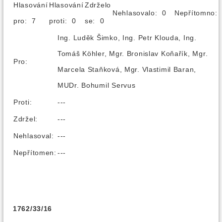
Hlasování
Hlasování
Zdrželo
Nehlasovalo: 0
Nepřítomno
pro: 7
proti: 0
se: 0
Ing. Luděk Šimko, Ing. Petr Klouda, Ing.
Tomáš Köhler, Mgr. Bronislav Koňařík, Mgr.
Pro:
Marcela Staňková, Mgr. Vlastimil Baran,
MUDr. Bohumil Servus
Proti:
---
Zdržel:
---
Nehlasoval:
---
Nepřítomen:
---
1762/33/16