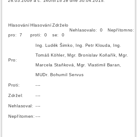
26.03.2009 a č. 140/5/15 ze dne 30.04.2015.
Hlasování
Hlasování
Zdrželo
Nehlasovalo: 0
Nepřítomno
pro: 7
proti: 0
se: 0
Ing. Luděk Šimko, Ing. Petr Klouda, Ing.
Tomáš Köhler, Mgr. Bronislav Koňařík, Mgr.
Pro:
Marcela Staňková, Mgr. Vlastimil Baran,
MUDr. Bohumil Servus
Proti:
---
Zdržel:
---
Nehlasoval:
---
Nepřítomen:
---