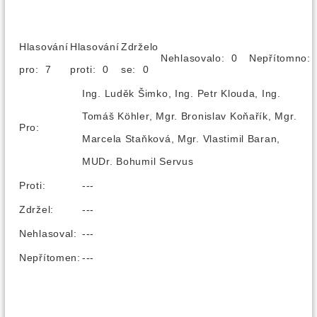
Hlasování
Hlasování
Zdrželo
Nehlasovalo: 0
Nepřítomno
pro: 7
proti: 0
se: 0
Ing. Luděk Šimko, Ing. Petr Klouda, Ing.
Tomáš Köhler, Mgr. Bronislav Koňařík, Mgr.
Pro:
Marcela Staňková, Mgr. Vlastimil Baran,
MUDr. Bohumil Servus
Proti:
---
Zdržel:
---
Nehlasoval:
---
Nepřítomen:
---