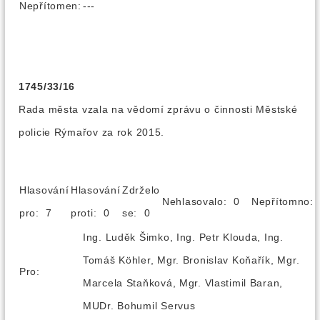
Nepřítomen:
---
1745/33/16
Rada města vzala na vědomí zprávu o činnosti Městské
policie Rýmařov za rok 2015.
Hlasování
Hlasování
Zdrželo
Nehlasovalo: 0
Nepřítomno
pro: 7
proti: 0
se: 0
Ing. Luděk Šimko, Ing. Petr Klouda, Ing.
Tomáš Köhler, Mgr. Bronislav Koňařík, Mgr.
Pro:
Marcela Staňková, Mgr. Vlastimil Baran,
MUDr. Bohumil Servus