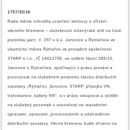
1757/33/16
Rada města schválila uzavření smlouvy o zřízení
věcného břemene – služebnosti inženýrské sítě na části
pozemku parc. č. 297 v k.ú. Janovice u Rýmařova ve
vlastnictví města Rýmařov ve prospěch společnosti
STARP s.r.o., IČ 14612755, se sídlem Hutní 283/15,
Janovice u Rýmařova, spočívající v právu provést a
provozovat na služebném pozemku stavbu distribuční
soustavy „Rýmařov, Janovice, STARP, přípojka VN,
trafostanice, kabely NN“, a v právu vstupovat a vjíždět
na služebný pozemek v souvislosti se stavebními
úpravami, opravami, provozováním a odstraněním
distribuční soustavy. Věcné břemeno bude zřízeno na