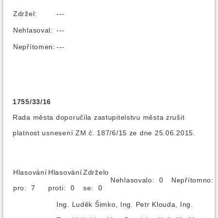
Zdržel:
---
Nehlasoval:
---
Nepřítomen:
---
1755/33/16
Rada města doporučila zastupitelstvu města zrušit
platnost usnesení ZM č. 187/6/15 ze dne 25.06.2015.
Hlasování
Hlasování
Zdrželo
Nehlasovalo: 0
Nepřítomno
pro: 7
proti: 0
se: 0
Ing. Luděk Šimko, Ing. Petr Klouda, Ing.