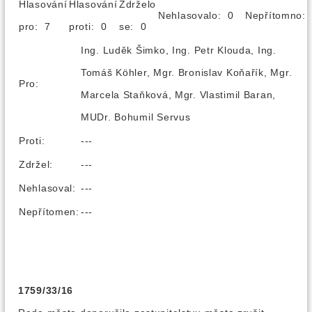
Hlasování
Hlasování
Zdrželo
Nehlasovalo: 0
Nepřítomno
pro: 7
proti: 0
se: 0
Ing. Luděk Šimko, Ing. Petr Klouda, Ing.
Tomáš Köhler, Mgr. Bronislav Koňařík, Mgr.
Pro:
Marcela Staňková, Mgr. Vlastimil Baran,
MUDr. Bohumil Servus
Proti:
---
Zdržel:
---
Nehlasoval:
---
Nepřítomen:
---
1759/33/16