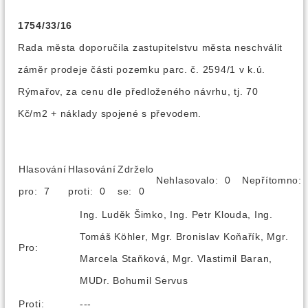
1754/33/16
Rada města doporučila zastupitelstvu města neschválit
záměr prodeje části pozemku parc. č. 2594/1 v k.ú.
Rýmařov, za cenu dle předloženého návrhu, tj. 70
Kč/m2 + náklady spojené s převodem.
Hlasování
Hlasování
Zdrželo
Nehlasovalo: 0
Nepřítomno
pro: 7
proti: 0
se: 0
Ing. Luděk Šimko, Ing. Petr Klouda, Ing.
Tomáš Köhler, Mgr. Bronislav Koňařík, Mgr.
Pro:
Marcela Staňková, Mgr. Vlastimil Baran,
MUDr. Bohumil Servus
Proti:
---