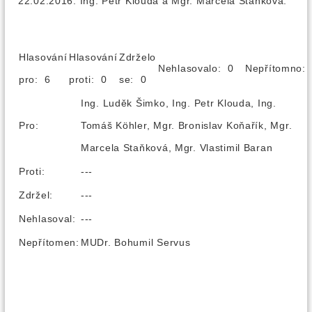
22.02.2016: Ing. Petr Klouda a Mgr. Marcela Staňková.
Hlasování
Hlasování
Zdrželo
Nehlasovalo: 0
Nepřítomno
pro: 6
proti: 0
se: 0
Ing. Luděk Šimko, Ing. Petr Klouda, Ing.
Pro:
Tomáš Köhler, Mgr. Bronislav Koňařík, Mgr.
Marcela Staňková, Mgr. Vlastimil Baran
Proti:
---
Zdržel:
---
Nehlasoval:
---
Nepřítomen:
MUDr. Bohumil Servus