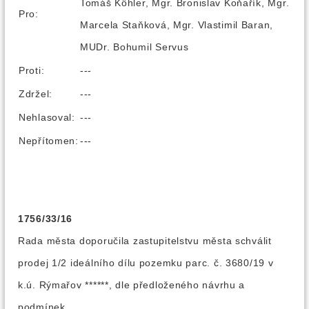
Tomáš Köhler, Mgr. Bronislav Koňařík, Mgr.
Pro:
Marcela Staňková, Mgr. Vlastimil Baran,
MUDr. Bohumil Servus
Proti:
---
Zdržel:
---
Nehlasoval:
---
Nepřítomen:
---
1756/33/16
Rada města doporučila zastupitelstvu města schválit
prodej 1/2 ideálního dílu pozemku parc. č. 3680/19 v
k.ú. Rýmařov ******, dle předloženého návrhu a
podmínek.