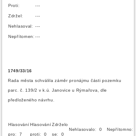
Proti:
---
Zdržel:
---
Nehlasoval:
---
Nepřítomen:
---
1749/33/16
Rada města schválila záměr pronájmu části pozemku
parc. č. 139/2 v k.ú. Janovice u Rýmařova, dle
předloženého návrhu.
Hlasování
Hlasování
Zdrželo
Nehlasovalo: 0
Nepřítomno
pro: 7
proti: 0
se: 0