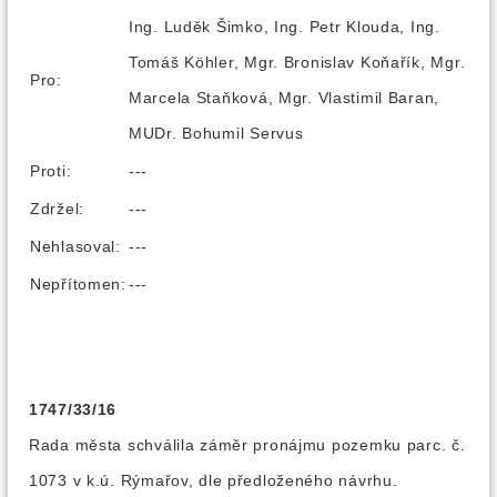
Ing. Luděk Šimko, Ing. Petr Klouda, Ing.
Tomáš Köhler, Mgr. Bronislav Koňařík, Mgr.
Pro:
Marcela Staňková, Mgr. Vlastimil Baran,
MUDr. Bohumil Servus
Proti:
---
Zdržel:
---
Nehlasoval:
---
Nepřítomen:
---
1747/33/16
Rada města schválila záměr pronájmu pozemku parc. č.
1073 v k.ú. Rýmařov, dle předloženého návrhu.