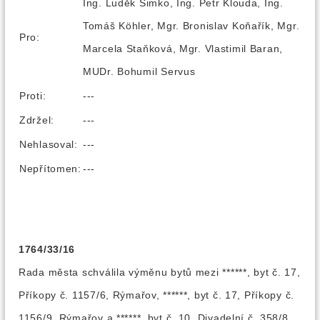
Ing. Luděk Šimko, Ing. Petr Klouda, Ing.
Tomáš Köhler, Mgr. Bronislav Koňařík, Mgr.
Pro:
Marcela Staňková, Mgr. Vlastimil Baran,
MUDr. Bohumil Servus
Proti:
---
Zdržel:
---
Nehlasoval:
---
Nepřítomen:
---
1764/33/16
Rada města schválila výměnu bytů mezi ******, byt č. 17,
Příkopy č. 1157/6, Rýmařov, ******, byt č. 17, Příkopy č.
1156/9, Rýmařov a ******, byt č. 10, Divadelní č. 358/8,