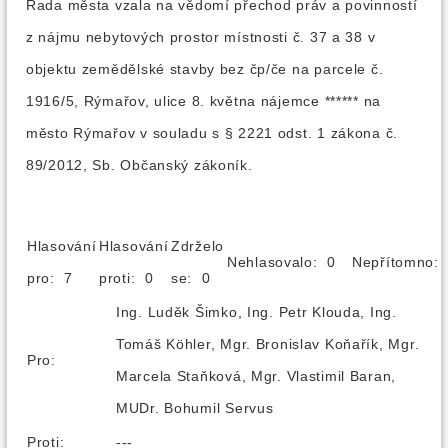
Rada města vzala na vědomí přechod práv a povinností
z nájmu nebytových prostor místnosti č. 37 a 38 v
objektu zemědělské stavby bez čp/če na parcele č.
1916/5, Rýmařov, ulice 8. května nájemce ****** na
město Rýmařov v souladu s § 2221 odst. 1 zákona č.
89/2012, Sb. Občanský zákoník.
Hlasování
Hlasování
Zdrželo
Nehlasovalo: 0
Nepřítomno
pro: 7
proti: 0
se: 0
Ing. Luděk Šimko, Ing. Petr Klouda, Ing.
Tomáš Köhler, Mgr. Bronislav Koňařík, Mgr.
Pro:
Marcela Staňková, Mgr. Vlastimil Baran,
MUDr. Bohumil Servus
Proti:
---