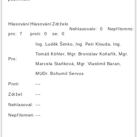
Hlasování
Hlasování
Zdrželo
Nehlasovalo: 0
Nepřítomno
pro: 7
proti: 0
se: 0
Ing. Luděk Šimko, Ing. Petr Klouda, Ing.
Tomáš Köhler, Mgr. Bronislav Koňařík, Mgr.
Pro:
Marcela Staňková, Mgr. Vlastimil Baran,
MUDr. Bohumil Servus
Proti:
---
Zdržel:
---
Nehlasoval:
---
Nepřítomen:
---