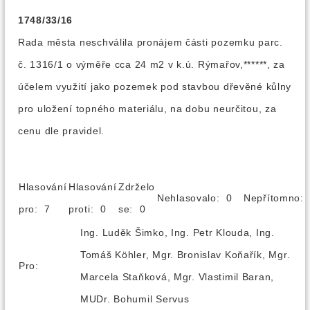
1748/33/16
Rada města neschválila pronájem části pozemku parc.
č. 1316/1 o výměře cca 24 m2 v k.ú. Rýmařov,******, za
účelem využití jako pozemek pod stavbou dřevěné kůlny
pro uložení topného materiálu, na dobu neurčitou, za
cenu dle pravidel.
Hlasování
Hlasování
Zdrželo
Nehlasovalo: 0
Nepřítomno
pro: 7
proti: 0
se: 0
Ing. Luděk Šimko, Ing. Petr Klouda, Ing.
Tomáš Köhler, Mgr. Bronislav Koňařík, Mgr.
Pro:
Marcela Staňková, Mgr. Vlastimil Baran,
MUDr. Bohumil Servus