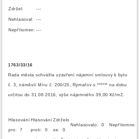
Zdržel:
---
Nehlasoval:
---
Nepřítomen:
---
1763/33/16
Rada města schválila uzavření nájemní smlouvy k bytu
č. 3, náměstí Míru č. 200/25, Rýmařov s ****** na dobu
určitou do 31.08.2016, výše nájemného 39,00 Kč/m2.
Hlasování
Hlasování
Zdrželo
Nehlasovalo: 0
Nepřítomno
pro: 7
proti: 0
se: 0