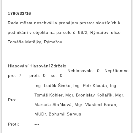
1760/33/16
Rada města neschválila pronájem prostor sloužících k
podnikání v objektu na parcele č. 88/2, Rýmařov, ulice
Tomáše Matějky, Rýmařov.
Hlasování
Hlasování
Zdrželo
Nehlasovalo: 0
Nepřítomno
pro: 7
proti: 0
se: 0
Ing. Luděk Šimko, Ing. Petr Klouda, Ing.
Tomáš Köhler, Mgr. Bronislav Koňařík, Mgr.
Pro:
Marcela Staňková, Mgr. Vlastimil Baran,
MUDr. Bohumil Servus
Proti:
---