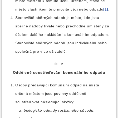
místě městem k tomuto účelu určeném, stává se
město vlastníkem této movité věci nebo odpadu
[1]
.
Stanoviště sběrných nádob je místo, kde jsou
sběrné nádoby trvale nebo přechodně umístěny za
účelem dalšího nakládání s komunálním odpadem.
Stanoviště sběrných nádob jsou individuální nebo
společná pro více uživatelů.
Čl. 2
Oddělené soustřeďování komunálního odpadu
Osoby předávající komunální odpad na místa
určená městem jsou povinny odděleně
soustřeďovat následující složky:
biologické odpady rostlinného původu,