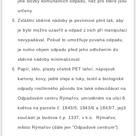
jiné složky komunálních odpadů, než pro které jsou
určeny.
Zvláštní sběrné nádoby je povinnost plnit tak, aby
je bylo možno uzavřít a odpad z nich při manipulaci
nevypadával. Pokud to umožňuje povaha odpadu,
je nutno objem odpadu před jeho odložením do
sběrné nádoby minimalizovat.
Papír, sklo, plasty včetně PET lahví, nápojové
kartony, kovy, jedlé oleje a tuky, textil a biologické
odpady rostlinného původu lze také odevzdávat na
Odpadovém centru Rýmařov, umístěném na ulici 8.
května na parcele č. 1843/5, 1843/6 a 1843/7, jejíž
součástí je budova č.p. 1337, v k.ú. Rýmařov,
město Rýmařov (dále jen "Odpadové centrum").