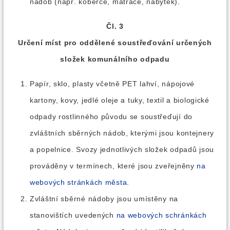
nádob (např. koberce, matrace, nábytek).
Čl. 3
Určení míst pro oddělené soustřeďování určených
složek komunálního odpadu
Papír, sklo, plasty včetně PET lahví, nápojové
kartony, kovy, jedlé oleje a tuky, textil a biologické
odpady rostlinného původu se soustřeďují do
zvláštních sběrných nádob, kterými jsou kontejnery
a popelnice. Svozy jednotlivých složek odpadů jsou
prováděny v termínech, které jsou zveřejněny
na
webových stránkách města
.
Zvláštní sběrné nádoby jsou umístěny na
stanovištích uvedených
na webových schránkách