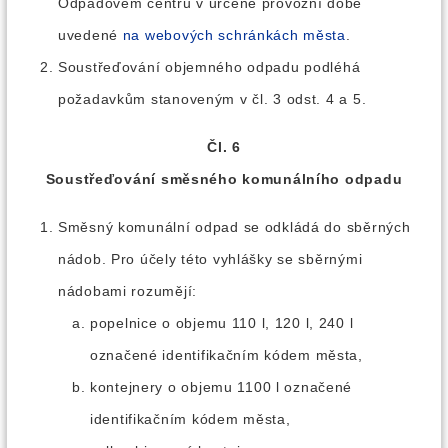
Odpadovém centru v určené provozní době
uvedené
na webových schránkách města
.
Soustřeďování objemného odpadu podléhá
požadavkům stanoveným v čl. 3 odst. 4 a 5.
Čl. 6
Soustřeďování směsného komunálního odpadu
Směsný komunální odpad se odkládá do sběrných
nádob. Pro účely této vyhlášky se sběrnými
nádobami rozumějí:
popelnice o objemu 110 l, 120 l, 240 l
označené identifikačním kódem města,
kontejnery o objemu 1100 l označené
identifikačním kódem města,