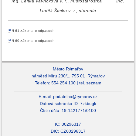
Ing. Lenka Vavřičková v. r., místostarostka Ing.
Luděk Šimko v. r., starosta
[1]
§ 61 zákona o odpadech
[2]
§ 60 zákona o odpadech
Město Rýmařov
náměstí Míru 230/1, 795 01 Rýmařov
Telefon: 554 254 100 |
tel. seznam
E-mail:
podatelna@rymarov.cz
Datová schránka ID: 7zkbugk
Číslo účtu: 19-1421771/0100
IČ: 00296317
DIČ: CZ00296317