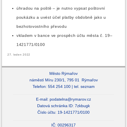
úhradou na poště – je nutno vypsat poštovní
poukázku a uvést účel platby obdobně jako u
bezhotovostního převodu
vkladem v bance ve prospěch účtu města č. 19–
1421771/0100
27. leden 2022
Město Rýmařov
náměstí Míru 230/1, 795 01 Rýmařov
Telefon: 554 254 100 |
tel. seznam
E-mail:
podatelna@rymarov.cz
Datová schránka ID: 7zkbugk
Číslo účtu: 19-1421771/0100
IČ: 00296317