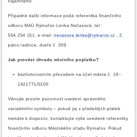
nájemného.
Případné další informace podá referentka finančního
odboru MěÚ Rýmařov Lenka Nečasová, tel.:
554 254 151, e-mail:
necasova.lenka@rymarov.cz
, 2.
patro radnice, dveře č. 309.
Jak provést úhradu místního poplatku?
bezhotovostním převodem na účet města č. 19–
1421771/0100
Věnujte prosím pozornost uvedení správného
variabilního symbolu – pokud jej z předešlých plateb
nemáte k dispozici, kontaktujte výše uvedené referentky
finančního odboru Městského úřadu Rýmařov. Pokud