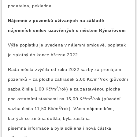
podatelna, pokladna.
Nájemné z pozemků užívaných na základě
nájemních smluv uzavřených s městem Rýmařovem
Výše poplatku je uvedena v nájemní smlouvě, poplatek
je splatný do konce března 2022.
Rada města zvýšila od roku 2022 sazby za pronájem
2
pozemků – za plochu zahrádek 2,00 Kč/m
/rok (původní
2
sazba činila 1,00 Kč/m
/rok) a za zastavěnou plocha
2
pod ostatními stavbami na 15,00 Kč/m
/rok (původní
2
sazba činila 11,50 Kč/m
/rok). Všem nájemníkům,
kterých se změna dotkla, byla zaslána
písemná informace a byla sdělena i nová částka