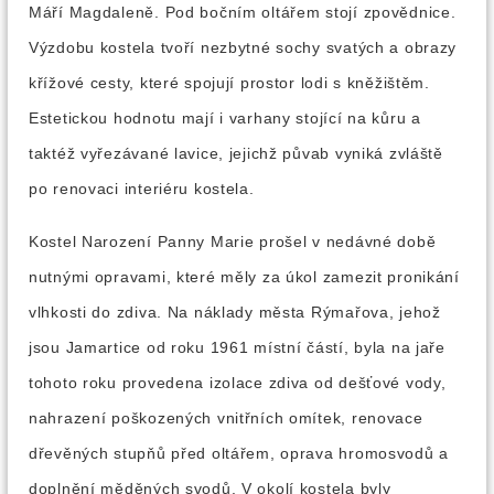
Máří Magdaleně. Pod bočním oltářem stojí zpovědnice.
Výzdobu kostela tvoří nezbytné sochy svatých a obrazy
křížové cesty, které spojují prostor lodi s kněžištěm.
Estetickou hodnotu mají i varhany stojící na kůru a
taktéž vyřezávané lavice, jejichž půvab vyniká zvláště
po renovaci interiéru kostela.
Kostel Narození Panny Marie prošel v nedávné době
nutnými opravami, které měly za úkol zamezit pronikání
vlhkosti do zdiva. Na náklady města Rýmařova, jehož
jsou Jamartice od roku 1961 místní částí, byla na jaře
tohoto roku provedena izolace zdiva od dešťové vody,
nahrazení poškozených vnitřních omítek, renovace
dřevěných stupňů před oltářem, oprava hromosvodů a
doplnění měděných svodů. V okolí kostela byly