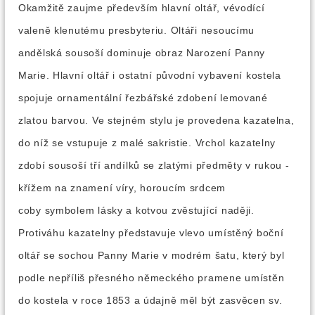
Okamžitě zaujme především hlavní oltář, vévodící
valeně klenutému presbyteriu. Oltáři nesoucímu
andělská sousoší dominuje obraz Narození Panny
Marie. Hlavní oltář i ostatní původní vybavení kostela
spojuje ornamentální řezbářské zdobení lemované
zlatou barvou. Ve stejném stylu je provedena kazatelna,
do níž se vstupuje z malé sakristie. Vrchol kazatelny
zdobí sousoší tří andílků se zlatými předměty v rukou -
křížem na znamení víry, horoucím srdcem
coby symbolem lásky a kotvou zvěstující naději.
Protiváhu kazatelny představuje vlevo umístěný boční
oltář se sochou Panny Marie v modrém šatu, který byl
podle nepříliš přesného německého pramene umístěn
do kostela v roce 1853 a údajně měl být zasvěcen sv.