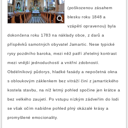
(poškozenou zásahem
blesku roku 1848 a
vzápětí opravenou) byla
dokončena roku 1783 na náklady obce, z darů a
příspěvků samotných obyvatel Jamartic. Nese typické
rysy pozdního baroka, mezi něž patří zřetelný kontrast
mezi vnější jednoduchostí a vnitřní zdobností.
Obdélníkový půdorys, hladké fasády a nepočetná okna
s obloukovým záklenkem bez vitráží činí z jamartického
kostela stavbu, na níž letmý pohled spočine jen krátce a
bez velkého zaujetí. Po vstupu nízkým zádveřím do lodi
se však očím nabídne pohled plný okázalé krásy a
promyšlené emocionality.