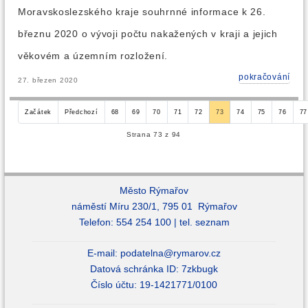
Moravskoslezského kraje souhrnné informace k 26.
březnu 2020 o vývoji počtu nakažených v kraji a jejich
věkovém a územním rozložení.
pokračování
27. březen 2020
Začátek
Předchozí
68
69
70
71
72
73
74
75
76
77
Strana 73 z 94
Město Rýmařov
náměstí Míru 230/1, 795 01 Rýmařov
Telefon: 554 254 100 |
tel. seznam
E-mail:
podatelna@rymarov.cz
Datová schránka ID: 7zkbugk
Číslo účtu: 19-1421771/0100