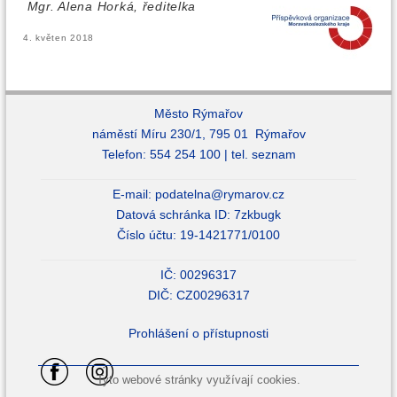
Mgr. Alena Horká, ředitelka
4. květen 2018
Město Rýmařov
náměstí Míru 230/1, 795 01 Rýmařov
Telefon: 554 254 100 |
tel. seznam
E-mail:
podatelna@rymarov.cz
Datová schránka ID: 7zkbugk
Číslo účtu: 19-1421771/0100
IČ: 00296317
DIČ: CZ00296317
Prohlášení o přístupnosti
Tyto webové stránky využívají cookies.