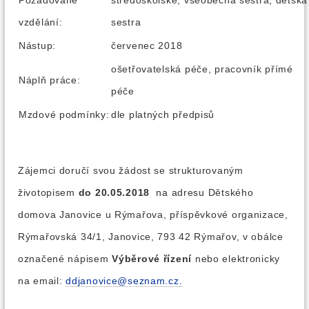
Požadované
středoškolské, všeobecná sestra, dětská
vzdělání:
sestra
Nástup:
červenec 2018
ošetřovatelská péče, pracovník přímé
Náplň práce:
péče
Mzdové podmínky:
dle platných předpisů
Zájemci doručí svou žádost se strukturovaným
životopisem
do 20.05.2018
na adresu Dětského
domova Janovice u Rýmařova, příspěvkové organizace,
Rýmařovská 34/1, Janovice, 793 42 Rýmařov, v obálce
označené nápisem
Výběrové řízení
nebo elektronicky
na email:
ddjanovice@seznam.cz
.