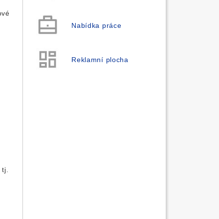
ové
Nabídka práce
Reklamní plocha
tj.