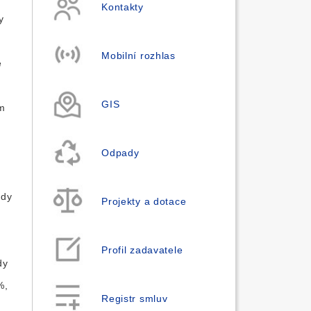
Kontakty
y
Mobilní rozhlas
e
GIS
ém
Odpady
ady
Projekty a dotace
Profil zadavatele
dy
%,
Registr smluv