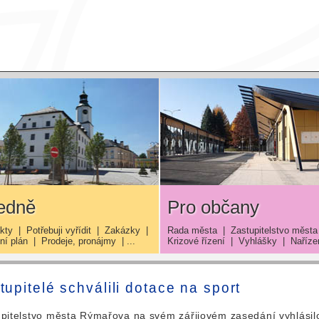
edně
Pro občany
kty
|
Potřebuji vyřídit
|
Zakázky
|
Rada města
|
Zastupitelstvo města
í plán
|
Prodeje, pronájmy
| ...
Krizové řízení
|
Vyhlášky
|
Naříze
tupitelé schválili dotace na sport
pitelstvo města Rýmařova na svém zářijovém zasedání vyhlásil