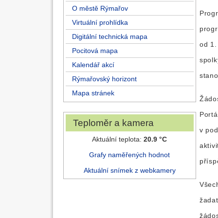
O městě Rýmařov
Progr
Virtuální prohlídka
progr
Digitální technická mapa
od 1.
Pocitová mapa
spolk
Kalendář akcí
stan
Rýmařovský horizont
Mapa stránek
Žádos
Port
Teploměr a kamera
v pod
Aktuální teplota:
20.9 °C
aktiv
Grafy naměřených hodnot
přísp
Aktuální snímek z webkamery
Všech
žadat
žádos