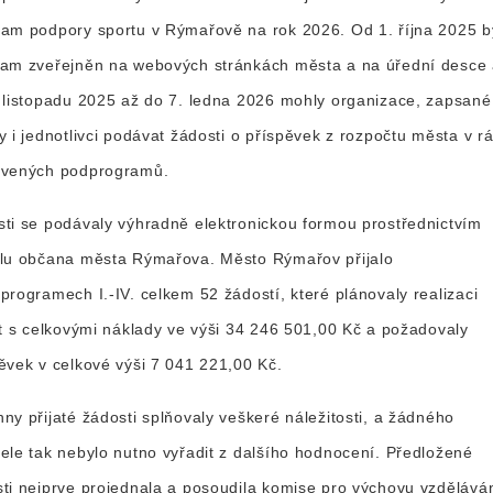
am podpory sportu v Rýmařově na rok 2026. Od 1. října 2025 b
am zveřejněn na webových stránkách města a na úřední desce
 listopadu 2025 až do 7. ledna 2026 mohly organizace, zapsané
y i jednotlivci podávat žádosti o příspěvek z rozpočtu města v r
ovených podprogramů.
ti se podávaly výhradně elektronickou formou prostřednictvím
álu občana města Rýmařova. Město Rýmařov přijalo
programech I.-IV. celkem 52 žádostí, které plánovaly realizaci
it s celkovými náklady ve výši 34 246 501,00 Kč a požadovaly
ěvek v celkové výši 7 041 221,00 Kč.
ny přijaté žádosti splňovaly veškeré náležitosti, a žádného
ele tak nebylo nutno vyřadit z dalšího hodnocení. Předložené
ti nejprve projednala a posoudila komise pro výchovu vzdělává