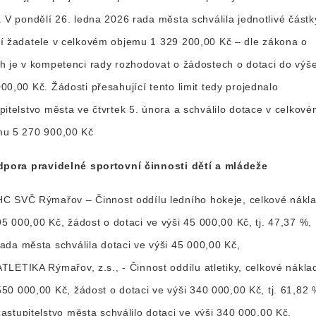
. V pondělí 26. ledna 2026 rada města schválila jednotlivé částk
í žadatele v celkovém objemu 1 329 200,00 Kč – dle zákona o
h je v kompetenci rady rozhodovat o žádostech o dotaci do výš
00,00 Kč. Žádosti přesahující tento limit tedy projednalo
pitelstvo města ve čtvrtek 5. února a schválilo dotace v celkov
mu 5 270 900,00 Kč
dpora pravidelné sportovní činnosti dětí a mládeže
HC SVČ Rýmařov – Činnost oddílu ledního hokeje, celkové nákl
95 000,00 Kč, žádost o dotaci ve výši 45 000,00 Kč, tj. 47,37 %,
rada města schválila dotaci ve výši 45 000,00 Kč,
ATLETIKA Rýmařov, z.s., - Činnost oddílu atletiky, celkové nákla
550 000,00 Kč, žádost o dotaci ve výši 340 000,00 Kč, tj. 61,82 
zastupitelstvo města schválilo dotaci ve výši 340 000,00 Kč,