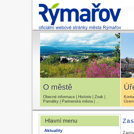
O městě
Úř
Obecné informace
|
Historie
|
Znak
|
Konta
Památky
|
Partnerská města
| ...
Územn
Hlavní menu
Zas
Aktuality
Zastu