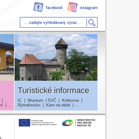
Turistické informace
|
IC
|
Muzeum
|
SVČ
|
Knihovna
|
ní
| ...
Rýmařovsko
|
Kam na oběd
| ...
o