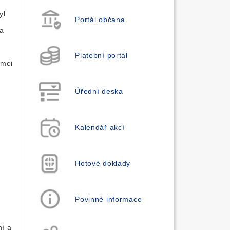
yl
Portál občana
 a
Platební portál
ámci
Úřední deska
Kalendář akcí
Hotové doklady
Povinné informace
ní a