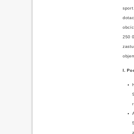
sport
dotac
obcíc
250 0
zastu
obje
I. Po