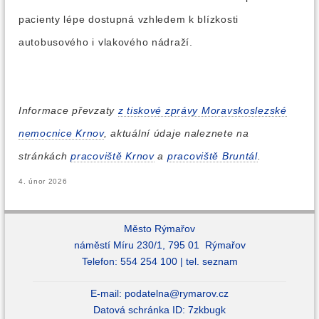
pacienty lépe dostupná vzhledem k blízkosti
autobusového i vlakového nádraží.
Informace převzaty
z tiskové zprávy Moravskoslezské
nemocnice Krnov
, aktuální údaje naleznete na
stránkách
pracoviště Krnov
a
pracoviště Bruntál
.
4. únor 2026
Město Rýmařov
náměstí Míru 230/1, 795 01 Rýmařov
Telefon: 554 254 100 |
tel. seznam
E-mail:
podatelna@rymarov.cz
Datová schránka ID: 7zkbugk