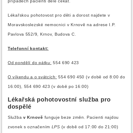
případech pacienti déle čekat.
Lékařskou pohotovost pro děti a dorost najdete v
Moravskoslezské nemocnici v Krnově na adrese I.P.
Pavlova 552/9, Krnov, Budova C.
Telefonní kontakt:
Od pondělí do pátku:
554 690 423
O víkendu a o svátcích:
554 690 450 (v době od 8:00 do
16:00), 554 690 423 (v době po 16:00)
Lékařská pohotovostní služba pro
dospělé
Služba
v Krnově
funguje beze změn. Pacienti najdou
zvonek s označením
LPS
(v době od 17:00 do 21:00)