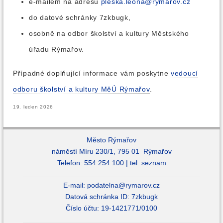
e-mailem na adresu
pleska.leona@rymarov.cz
do datové schránky 7zkbugk,
osobně na odbor školství a kultury Městského
úřadu Rýmařov.
Případné doplňující informace vám poskytne
vedoucí
odboru školství a kultury MěÚ Rýmařov
.
19. leden 2026
Město Rýmařov
náměstí Míru 230/1, 795 01 Rýmařov
Telefon: 554 254 100 |
tel. seznam
E-mail:
podatelna@rymarov.cz
Datová schránka ID: 7zkbugk
Číslo účtu: 19-1421771/0100