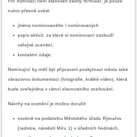
Pro nominaci není stanoven žádný formulář, je pouze
nutno přesně uvést:
jméno nominovaného / nominovaných
popis aktivit, za které si nominovaní zaslouží
veřejné ocenění,
kontaktní údaje.
Nominující by měli být připraveni poskytnout městu také
obrazovou dokumentaci (fotografie, krátké video), která
bude zveřejněna v rámci slavnostního oceňování.
Návrhy na ocenění je možno doručit:
osobně na podatelnu Městského úřadu Rýmařov
(radnice, náměstí Míru 1) v úředních hodinách,