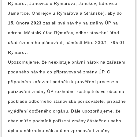
Rýmařov, Janovice u Rýmařova, Janušov, Edrovice,
Jamartice, Ondřejov u Rýmařova a Stránské), aby do
15. února 2023
zaslali své návrhy na změny ÚP na
adresu Městský úřad Rýmařov, odbor stavební úřad –
úřad územního plánování, náměstí Míru 230/1, 795 01
Rýmařov.
Upozorňujeme, že neexistuje právní nárok na zařazení
podaného návrhu do připravované změny ÚP. O
případném zařazení podnětu k prověření procesem
pořizování změny ÚP rozhodne zastupitelstvo obce na
podkladě odborného stanoviska pořizovatele, případně
vyjádření dotčeného orgánu. Dále upozorňujeme, že
obec může podmínit pořízení změny částečnou nebo
úplnou náhradou nákladů na zpracování změny