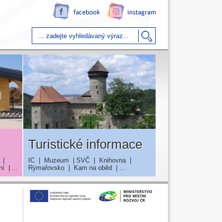
Turistické informace
|
IC
|
Muzeum
|
SVČ
|
Knihovna
|
ní
| ...
Rýmařovsko
|
Kam na oběd
| ...