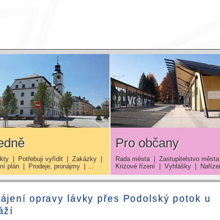
edně
Pro občany
kty
|
Potřebuji vyřídit
|
Zakázky
|
Rada města
|
Zastupitelstvo města
í plán
|
Prodeje, pronájmy
| ...
Krizové řízení
|
Vyhlášky
|
Naříze
ájení opravy lávky přes Podolský potok u
áží