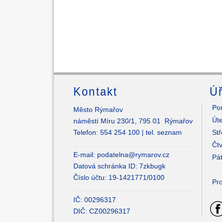
Kontakt
Úř
Pon
Město Rýmařov
Úte
náměstí Míru 230/1, 795 01 Rýmařov
Telefon: 554 254 100 |
tel. seznam
Stř
Čtv
E-mail:
podatelna@rymarov.cz
Pát
Datová schránka ID: 7zkbugk
Číslo účtu: 19-1421771/0100
Pro
IČ: 00296317
DIČ: CZ00296317