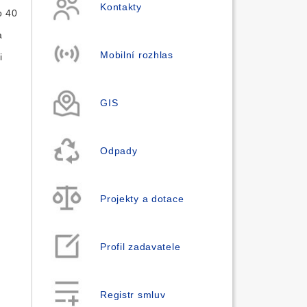
Kontakty
o 40
a
Mobilní rozhlas
i
GIS
Odpady
Projekty a dotace
Profil zadavatele
Registr smluv