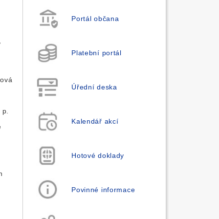
Portál občana
,
Platební portál
nová
Úřední deska
 p.
Kalendář akcí
e
Hotové doklady
n
Povinné informace