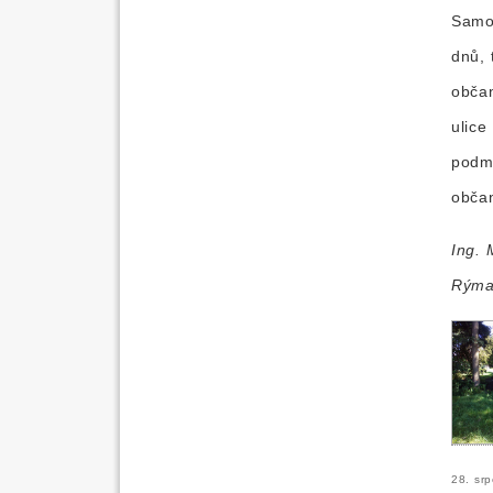
Samot
dnů, 
občan
ulice
podmí
obča
Ing. 
Rýma
28. sr