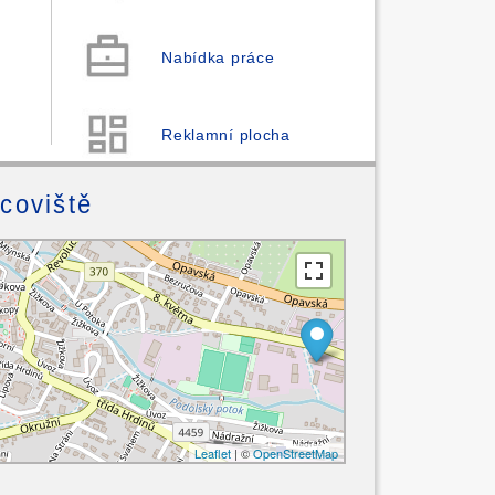
Nabídka práce
Reklamní plocha
acoviště
Leaflet
| ©
OpenStreetMap