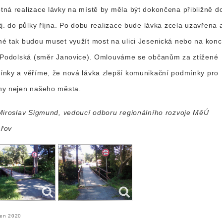
ná realizace lávky na místě by měla být dokončena přibližně d
tj. do půlky října. Po dobu realizace bude lávka zcela uzavřena 
é tak budou muset využít most na ulici Jesenická nebo na konc
 Podolská (směr Janovice). Omlouváme se občanům za ztížené
nky a věříme, že nová lávka zlepší komunikační podmínky pro
ny nejen našeho města.
Miroslav Sigmund, vedoucí odboru regionálního rozvoje MěÚ
řov
pen 2020