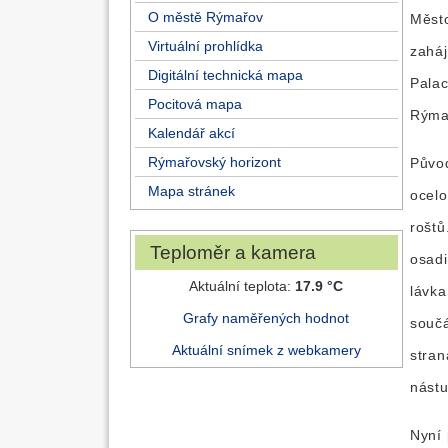
O městě Rýmařov
Město
Virtuální prohlídka
zaháj
Digitální technická mapa
Palac
Pocitová mapa
Rýma
Kalendář akcí
Rýmařovský horizont
Půvo
Mapa stránek
ocelo
roštů
Teploměr a kamera
osadi
Aktuální teplota:
17.9 °C
lávka
Grafy naměřených hodnot
součá
Aktuální snímek z webkamery
stran
nástu
Nyní 