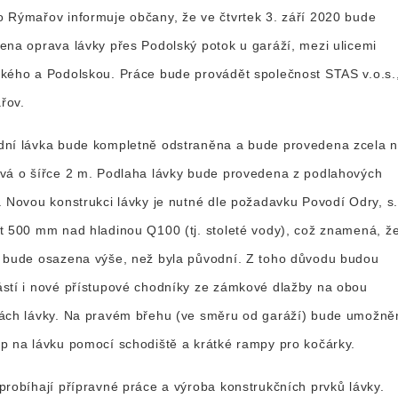
 Rýmařov informuje občany, že ve čtvrtek 3. září 2020 bude
ena oprava lávky přes Podolský potok u garáží, mezi ulicemi
kého a Podolskou. Práce bude provádět společnost STAS v.o.s.
řov.
dní lávka bude kompletně odstraněna a bude provedena zcela 
vá o šířce 2 m. Podlaha lávky bude provedena z podlahových
. Novou konstrukci lávky je nutné dle požadavku Povodí Odry, s.
t 500 mm nad hladinou Q100 (tj. stoleté vody), což znamená, ž
 bude osazena výše, než byla původní. Z toho důvodu budou
stí i nové přístupové chodníky ze zámkové dlažby na obou
ách lávky. Na pravém břehu (ve směru od garáží) bude umožně
p na lávku pomocí schodiště a krátké rampy pro kočárky.
probíhají přípravné práce a výroba konstrukčních prvků lávky.