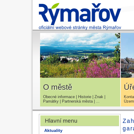
O městě
Úř
Obecné informace
|
Historie
|
Znak
|
Konta
Památky
|
Partnerská města
| ...
Územn
Zah
Hlavní menu
gar
Aktuality