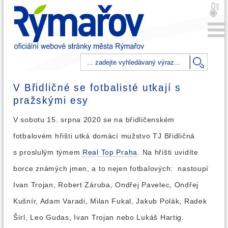
V Břidličné se fotbalisté utkají s
pražskými esy
V sobotu 15. srpna 2020 se na břidličenském
fotbalovém hřišti utká domácí mužstvo TJ Břidličná
s proslulým týmem
Real Top Praha
. Na hřišti uvidíte
borce známých jmen, a to nejen fotbalových: nastoupí
Ivan Trojan, Robert Záruba, Ondřej Pavelec, Ondřej
Kušnír, Adam Varadi, Milan Fukal, Jakub Polák, Radek
Šírl, Leo Gudas, Ivan Trojan nebo Lukáš Hartig.