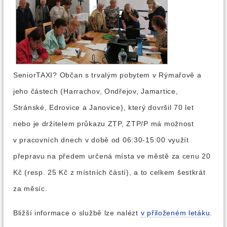
SeniorTAXI? Občan s trvalým pobytem v Rýmařově a
jeho částech (Harrachov, Ondřejov, Jamartice,
Stránské, Edrovice a Janovice), který dovršil 70 let
nebo je držitelem průkazu ZTP, ZTP/P má možnost
v pracovních dnech v době od 06:30-15:00 využít
přepravu na předem určená místa ve městě za cenu 20
Kč (resp. 25 Kč z místních částí), a to celkem šestkrát
za měsíc.
Bližší informace o službě lze nalézt
v přiloženém letáku
.