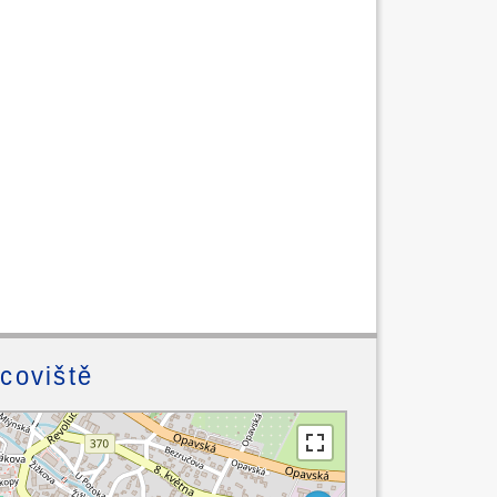
acoviště