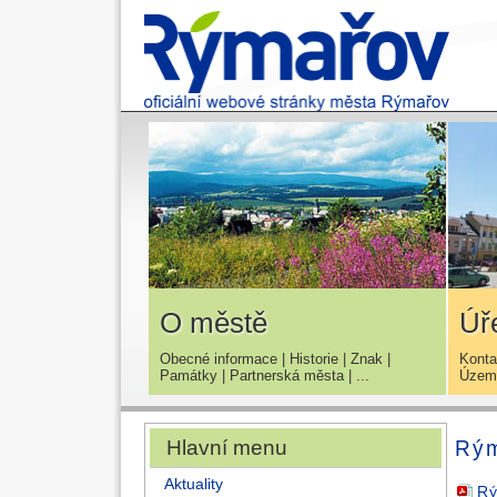
O městě
Úř
Obecné informace
|
Historie
|
Znak
|
Konta
Památky
|
Partnerská města
| ...
Územn
Hlavní menu
Rým
Aktuality
Rý