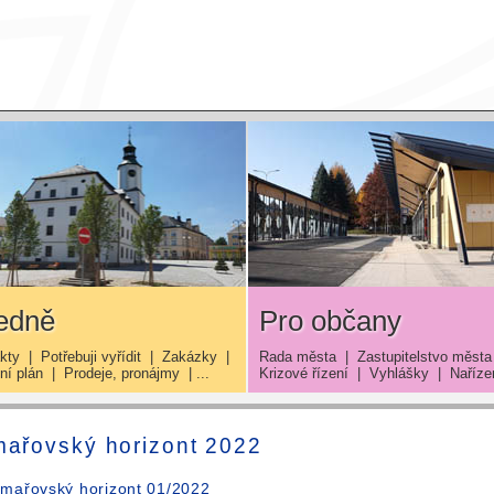
edně
Pro občany
kty
|
Potřebuji vyřídit
|
Zakázky
|
Rada města
|
Zastupitelstvo města
í plán
|
Prodeje, pronájmy
| ...
Krizové řízení
|
Vyhlášky
|
Naříze
ařovský horizont 2022
mařovský horizont 01/2022