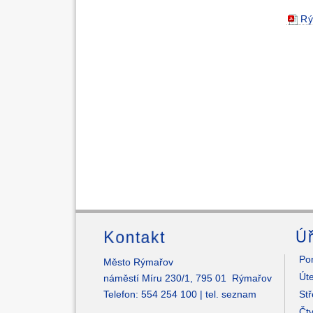
Rý
Kontakt
Úř
Pon
Město Rýmařov
Úte
náměstí Míru 230/1, 795 01 Rýmařov
Telefon: 554 254 100 |
tel. seznam
Stř
Čtv