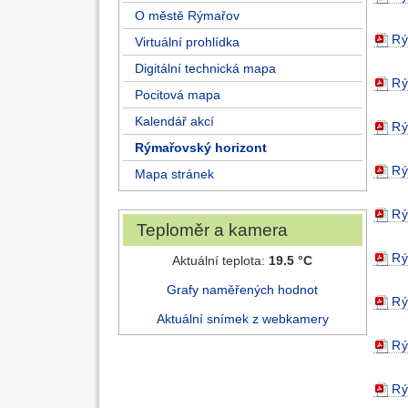
O městě Rýmařov
Rý
Virtuální prohlídka
Digitální technická mapa
Rý
Pocitová mapa
Kalendář akcí
Rý
Rýmařovský horizont
Rý
Mapa stránek
Rý
Teploměr a kamera
Rý
Aktuální teplota:
19.5 °C
Grafy naměřených hodnot
Rý
Aktuální snímek z webkamery
Rý
Rý