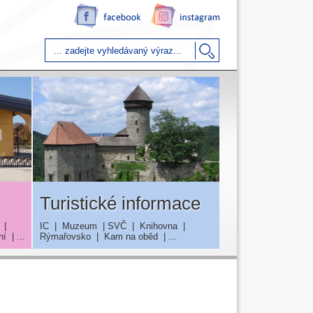
Turistické informace
|
IC
|
Muzeum
|
SVČ
|
Knihovna
|
ní
| ...
Rýmařovsko
|
Kam na oběd
| ...