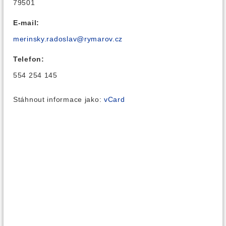
79501
E-mail:
merinsky.radoslav@rymarov.cz
Telefon:
554 254 145
Stáhnout informace jako:
vCard