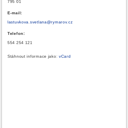
795 01
E-mail:
lastuvkova.svetlana@rymarov.cz
Telefon:
554 254 121
Stáhnout informace jako:
vCard