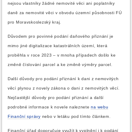
nejsou vlastníky žádné nemovité věci ani poplatníky
daně za nemovité věci v obvodu územní působnosti FÚ
pro Moravskoslezský kraj.
Důvodem pro povinné podání daňového přiznání je
mimo jiné digitalizace katastrálních území, která
proběhla v roce 2023 – v mnoha případech došlo ke
změně číslování parcel a ke změně výměry parcel.
Další důvody pro podání přiznání k dani z nemovitých
věcí plynou z novely zákona o dani z nemovitých věcí.
Nejčastější důvody pro podání přiznání a další
podrobné informace k novele naleznete
na webu
Finanční správy
nebo v letáku pod tímto článkem.
Finanční úřad doporučuje využít k vyplnění i k podání