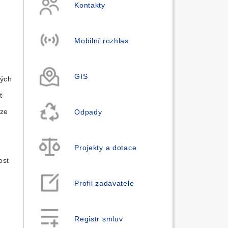
Kontakty
Mobilní rozhlas
GIS
vých
t
uze
Odpady
Projekty a dotace
ost
Profil zadavatele
Registr smluv