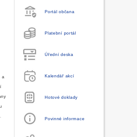
Portál občana
Platební portál
Úřední deska
Kalendář akcí
 a
í
any
Hotové doklady
u
.
Povinné informace