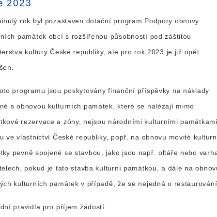
e 2023
inulý rok byl pozastaven dotační program Podpory obnovy
rních památek obcí s rozšířenou působností pod záštitou
terstva kultury České republiky, ale pro rok 2023 je již opět
šen.
oto programu jsou poskytovány finanční příspěvky na náklady
né s obnovou kulturních památek, které se nalézají mimo
kové rezervace a zóny, nejsou národními kulturními památkami
u ve vlastnictví České republiky, popř. na obnovu movité kulturn
ky pevně spojené se stavbou, jako jsou např. oltáře nebo varh
telech, pokud je tato stavba kulturní památkou, a dále na obnov
ých kulturních památek v případě, že se nejedná o restaurování
dní pravidla pro příjem žádostí: