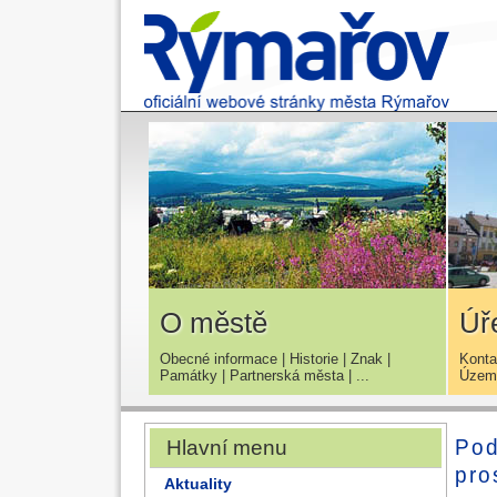
O městě
Úř
Obecné informace
|
Historie
|
Znak
|
Konta
Památky
|
Partnerská města
| ...
Územn
Pod
Hlavní menu
pro
Aktuality