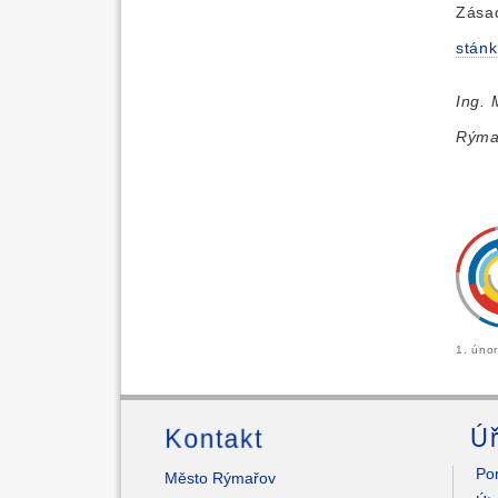
Zása
stánk
Ing. 
Rýma
1. úno
Kontakt
Úř
Pon
Město Rýmařov