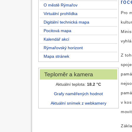
roc
O městě Rýmařov
Pro m
Virtuální prohlídka
Digitální technická mapa
kultu
Pocitová mapa
Minis
Kalendář akcí
vyhlá
Rýmařovský horizont
Z toh
Mapa stránek
spoje
Teploměr a kamera
památ
nejso
Aktuální teplota:
18.2 °C
památ
Grafy naměřených hodnot
v kos
Aktuální snímek z webkamery
movit
Zákla