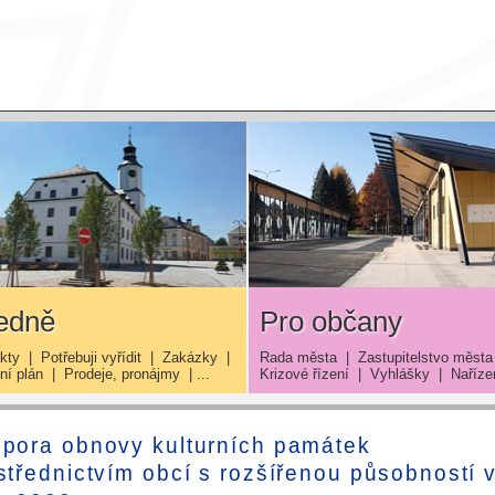
edně
Pro občany
kty
|
Potřebuji vyřídit
|
Zakázky
|
Rada města
|
Zastupitelstvo města
í plán
|
Prodeje, pronájmy
| ...
Krizové řízení
|
Vyhlášky
|
Naříze
pora obnovy kulturních památek
střednictvím obcí s rozšířenou působností 