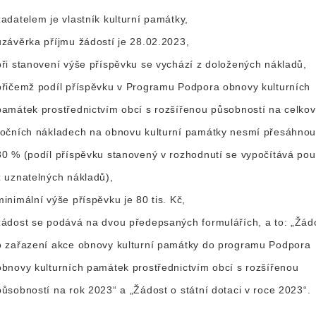
žadatelem je vlastník kulturní památky,
uzávěrka příjmu žádostí je 28.02.2023,
při stanovení výše příspěvku se vychází z doložených nákladů,
přičemž podíl příspěvku v Programu Podpora obnovy kulturních
památek prostřednictvím obcí s rozšířenou působností na celko
ročních nákladech na obnovu kulturní památky nesmí přesáhnou
80 % (podíl příspěvku stanovený v rozhodnutí se vypočítává po
z uznatelných nákladů),
minimální výše příspěvku je 80 tis. Kč,
žádost se podává na dvou předepsaných formulářích, a to: „Žád
o zařazení akce obnovy kulturní památky do programu Podpora
obnovy kulturních památek prostřednictvím obcí s rozšířenou
působností na rok 2023“ a „Žádost o státní dotaci v roce 2023“.