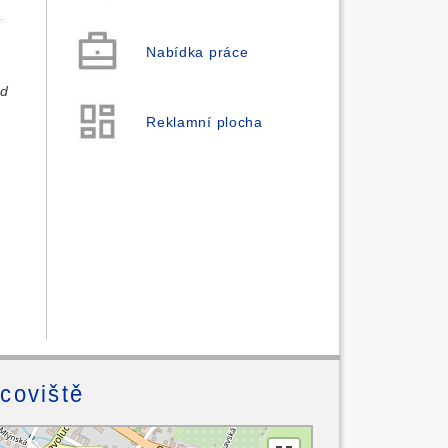
h
Nabídka práce
ad
Reklamní plocha
acoviště