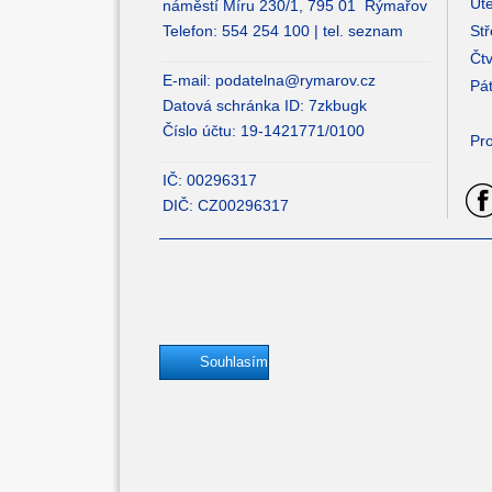
Úte
náměstí Míru 230/1, 795 01 Rýmařov
Telefon: 554 254 100 |
tel. seznam
Stř
Čtv
E-mail:
podatelna@rymarov.cz
Pát
Datová schránka ID: 7zkbugk
Číslo účtu: 19-1421771/0100
Pro
IČ: 00296317
DIČ: CZ00296317
Souhlasím