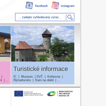
Turistické informace
|
IC
|
Muzeum
|
SVČ
|
Knihovna
|
ní
| ...
Rýmařovsko
|
Kam na oběd
| ...
v