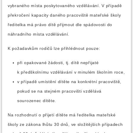
vybraného místa poskytovaného vzdělávání. V případě
překročení kapacity daného pracoviště mateřské školy
ředitelka má právo dítě přijmout dle spádovosti do
náhradního místa vzdělávání.
K požadavkům rodičů lze přihlédnout pouze:
při opakované žádosti, tj. dítě nepřijaté
k předškolnímu vzdělávání v minulém školním roce,
v případě umístění dítěte na konkrétní pracoviště,
pokud se na stejném pracovišti vzdělává
sourozenec dítěte.
Na rozhodnutí o přijetí dítěte má ředitelka mateřské
školy ze zákona lhůtu 30 dnů, ve složitějších případech