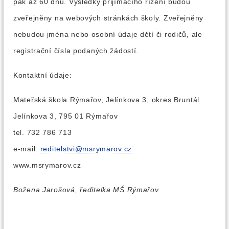
pak až 60 dnů. Výsledky přijímacího řízení budou
zveřejněny na webových stránkách školy. Zveřejněny
nebudou jména nebo osobní údaje dětí či rodičů, ale
registrační čísla podaných žádostí.
Kontaktní údaje:
Mateřská škola Rýmařov, Jelínkova 3, okres Bruntál
Jelínkova 3, 795 01 Rýmařov
tel. 732 786 713
e-mail:
reditelstvi@msrymarov.cz
www.msrymarov.cz
Božena Jarošová, ředitelka MŠ Rýmařov