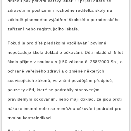
druhou pak potvrdí dětský lékař. O přijetí dítěte se
zdravotním postižením rozhodne ředitelka školy na
základě písemného vyjádření školského poradenského
zařízení nebo registrujícího lékaře.
Pokud je pro dítě předškolní vzdělávání povinné,
nepožaduje škola doklad o očkování. Děti mladších 5 let
škola přijme v souladu s § 50 zákona č. 258/2000 Sb., o
ochraně veřejného zdraví a o změně některých
souvisejících zákonů, ve znění pozdějším předpisů,
pouze ty děti, které se podrobily stanoveným
pravidelným očkováním, nebo mají doklad, že jsou proti
nákaze imunní nebo se nemůžou očkování podrobit pro
trvalou kontraindikaci.