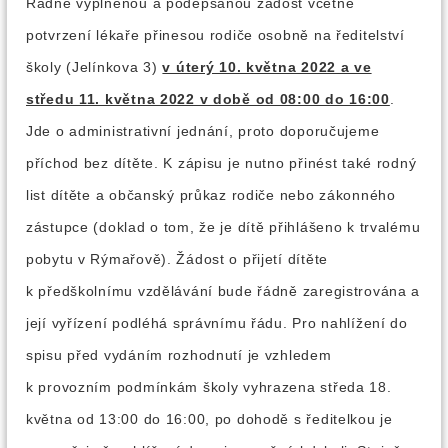
Řádně vyplněnou a podepsanou žádost včetně
potvrzení lékaře přinesou rodiče osobně na ředitelství
školy (Jelínkova 3)
v úterý 10. května 2022 a ve
středu 11. května 2022 v době od 08:00 do 16:00
.
Jde o administrativní jednání, proto doporučujeme
příchod bez dítěte. K zápisu je nutno přinést také rodný
list dítěte a občanský průkaz rodiče nebo zákonného
zástupce (doklad o tom, že je dítě přihlášeno k trvalému
pobytu v Rýmařově). Žádost o přijetí dítěte
k předškolnímu vzdělávání bude řádně zaregistrována a
její vyřízení podléhá správnímu řádu. Pro nahlížení do
spisu před vydáním rozhodnutí je vzhledem
k provozním podmínkám školy vyhrazena středa 18.
května od 13:00 do 16:00, po dohodě s ředitelkou je