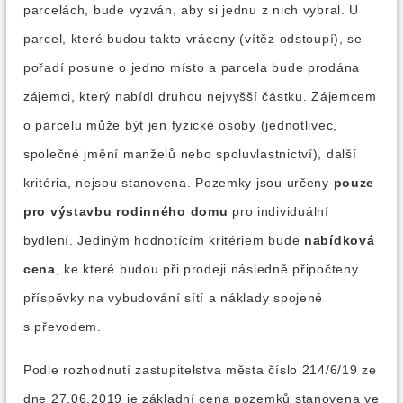
parcelách, bude vyzván, aby si jednu z nich vybral. U
parcel, které budou takto vráceny (vítěz odstoupí), se
pořadí posune o jedno místo a parcela bude prodána
zájemci, který nabídl druhou nejvyšší částku. Zájemcem
o parcelu může být jen fyzické osoby (jednotlivec,
společné jmění manželů nebo spoluvlastnictví), další
kritéria, nejsou stanovena. Pozemky jsou určeny
pouze
pro výstavbu rodinného domu
pro individuální
bydlení. Jediným hodnotícím kritériem bude
nabídková
cena
, ke které budou při prodeji následně připočteny
příspěvky na vybudování sítí a náklady spojené
s převodem.
Podle rozhodnutí zastupitelstva města číslo 214/6/19 ze
dne 27.06.2019 je základní cena pozemků stanovena ve