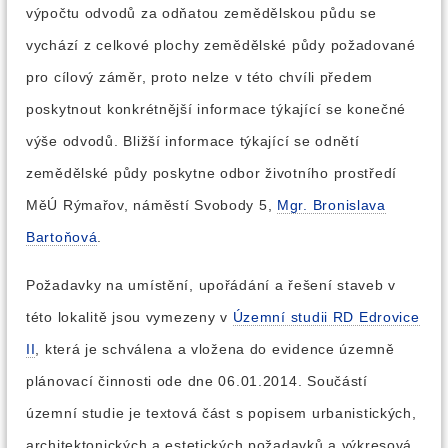
výpočtu odvodů za odňatou zemědělskou půdu se
vychází z celkové plochy zemědělské půdy požadované
pro cílový záměr, proto nelze v této chvíli předem
poskytnout konkrétnější informace týkající se konečné
výše odvodů. Bližší informace týkající se odnětí
zemědělské půdy poskytne odbor životního prostředí
MěÚ Rýmařov, náměstí Svobody 5,
Mgr. Bronislava
Bartoňová
.
Požadavky na umístění, upořádání a řešení staveb v
této lokalitě jsou vymezeny v
Územní studii RD Edrovice
II
, která je schválena a vložena do evidence územně
plánovací činnosti ode dne 06.01.2014. Součástí
územní studie je textová část s popisem urbanistických,
architektonických a estetických požadavků a výkresová