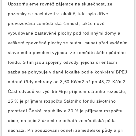
Upozorňujeme rovněž zájemce na skutečnost, že
pozemky se nacházejí v lokalitě, kde byla dříve
provozována zemědělská činnost, takže nově
vybudované zastavěné plochy pod rodinnými domy a
veškeré zpevněné plochy se budou muset před vydáním
stavebního povolení vyjmout ze zemědělského půdního
fondu. S tím jsou spojeny odvody, jejichž orientační
sazba se pohybuje v dané lokalitě podle konkrétní BPEJ
a dané třídy ochrany od 3,60 Kč/m2 až po 45,72 Kč/m2.
Část odvodů ve výši 55 % je příjmem státního rozpočtu,
15 % je příjmem rozpočtu Státního fondu životního
prostředí České republiky a 30 % je příjmem rozpočtu
obce, na jejímž území se odňatá zemědělská půda
nachází. Při posuzování odnětí zemědělské půdy a při