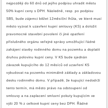
nejpozději do 60 dnů od jejího podpisu uhradit městu
50% kupní ceny s DPH. Následně, resp. po podpisu
SBS, bude zájemci běžet 12měsíční lhůta, ve které musí
město vyzvat k uzavření kupní smlouvy (KS) a doložit
pravomocné stavební povolení či jiné opatření
příslušného orgánu veřejné správy umožňující řádné
zahájení stavby rodinného domu na pozemku a doplatit
druhou polovinu kupní ceny. V KS bude sjednán
závazek kupujícího do 12 měsíců od uzavření KS
vybudovat na pozemku minimálně základy a základovou
desku rodinného domu. V případě, že kupující nedodrží
tento termín, má město právo na odstoupení od
smlouvy a na zaplacení smluvní pokuty kupujícím ve
výši 20 % z celkové kupní ceny bez DPH. Řádné