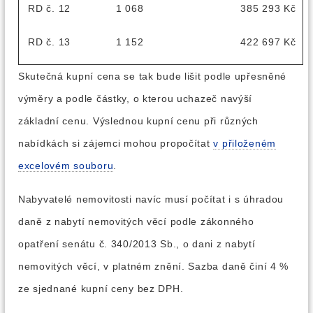
RD č. 12
1 068
385 293 Kč
RD č. 13
1 152
422 697 Kč
Skutečná kupní cena se tak bude lišit podle upřesněné
výměry a podle částky, o kterou uchazeč navýší
základní cenu. Výslednou kupní cenu při různých
nabídkách si zájemci mohou propočítat
v přiloženém
excelovém souboru
.
Nabyvatelé nemovitosti navíc musí počítat i s úhradou
daně z nabytí nemovitých věcí podle zákonného
opatření senátu č. 340/2013 Sb., o dani z nabytí
nemovitých věcí, v platném znění. Sazba daně činí 4 %
ze sjednané kupní ceny bez DPH.