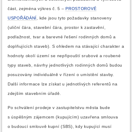
část, zejména výkres č. 5 –
PROSTOROVÉ
USPOŘÁDÁNÍ
, kde jsou tyto požadavky stanoveny
(uliční čára, stavební čára, prostor k zastavění,
podlažnost, tvar a barevné řešení rodinných domů a
doplňujících staveb). S ohledem na stávající charakter a
hodnoty okolí území se nepřipouští srubové a roubené
typy staveb, návrhy jednotlivých rodinných domů budou
posuzovány individuálně v řízení o umístění stavby.
Další informace lze získat u jednotlivých referentů na
zdejším stavebním úřadě.
Po schválení prodeje v zastupitelstvu města bude
s úspěšným zájemcem (kupujícím) uzavřena smlouva
o budoucí smlouvě kupní (SBS), kdy kupující musí