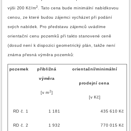
2
výši 200 Kč/m
. Tato cena bude minimální nabídkovou
cenou, ze které budou zájemci vycházet při podání
svých nabídek. Pro představu zájemců uvádíme
orientační cenu pozemků při takto stanovené ceně
(dosud není k dispozici geometrický plán, takže není
známa přesná výměra pozemků:
pozemek
přibližná
orientační/minimální
výměra
prodejní cena
2
[v m
]
[v Kč]
RD č. 1
1 181
435 610 Kč
RD č. 2
1 932
770 015 Kč