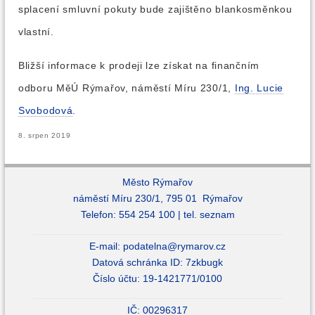
splacení smluvní pokuty bude zajištěno blankosměnkou
vlastní.
Bližší informace k prodeji lze získat na finančním
odboru MěÚ Rýmařov, náměstí Míru 230/1,
Ing. Lucie
Svobodová
.
8. srpen 2019
Město Rýmařov
náměstí Míru 230/1, 795 01 Rýmařov
Telefon: 554 254 100 |
tel. seznam
E-mail:
podatelna@rymarov.cz
Datová schránka ID: 7zkbugk
Číslo účtu: 19-1421771/0100
IČ: 00296317