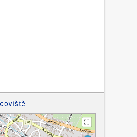
acoviště