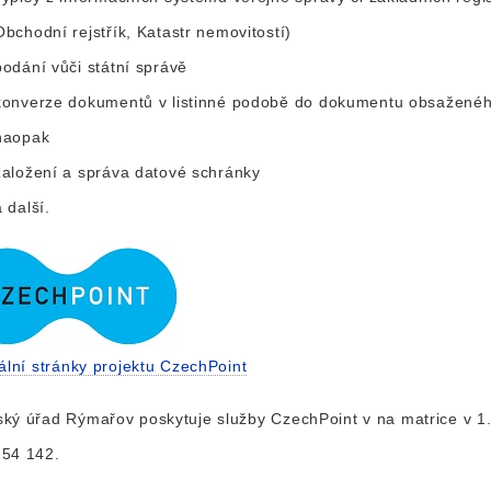
Obchodní rejstřík, Katastr nemovitostí)
podání vůči státní správě
konverze dokumentů v listinné podobě do dokumentu obsaženéh
naopak
založení a správa datové schránky
a další.
iální stránky projektu CzechPoint
ký úřad Rýmařov poskytuje služby CzechPoint v na matrice v 1. 
254 142.