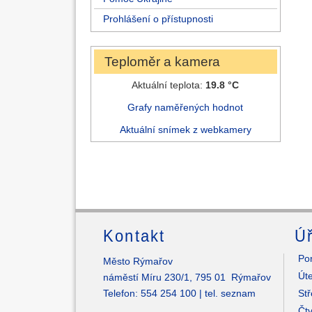
Prohlášení o přístupnosti
Teploměr a kamera
Aktuální teplota:
19.8 °C
Grafy naměřených hodnot
Aktuální snímek z webkamery
Kontakt
Úř
Pon
Město Rýmařov
Úte
náměstí Míru 230/1, 795 01 Rýmařov
Telefon: 554 254 100 |
tel. seznam
Stř
Čtv