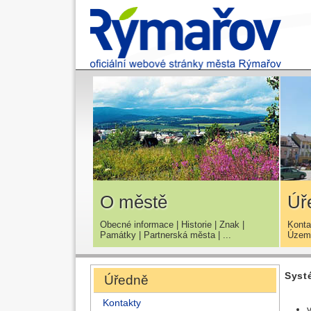
O městě
Úř
Obecné informace
|
Historie
|
Znak
|
Konta
Památky
|
Partnerská města
| ...
Územn
Syst
Úředně
Kontakty