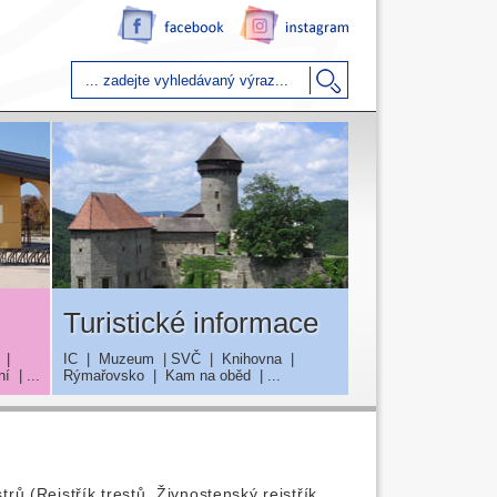
Turistické informace
|
IC
|
Muzeum
|
SVČ
|
Knihovna
|
ní
| ...
Rýmařovsko
|
Kam na oběd
| ...
rů (Rejstřík trestů, Živnostenský rejstřík,