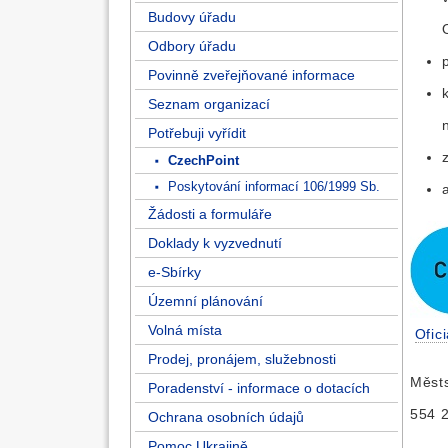
Budovy úřadu
Odbory úřadu
Povinně zveřejňované informace
Seznam organizací
Potřebuji vyřídit
CzechPoint
Poskytování informací 106/1999 Sb.
Žádosti a formuláře
Doklady k vyzvednutí
e-Sbírky
Územní plánování
Volná místa
Ofic
Prodej, pronájem, služebnosti
Městs
Poradenství - informace o dotacích
554 
Ochrana osobních údajů
Pomoc Ukrajině