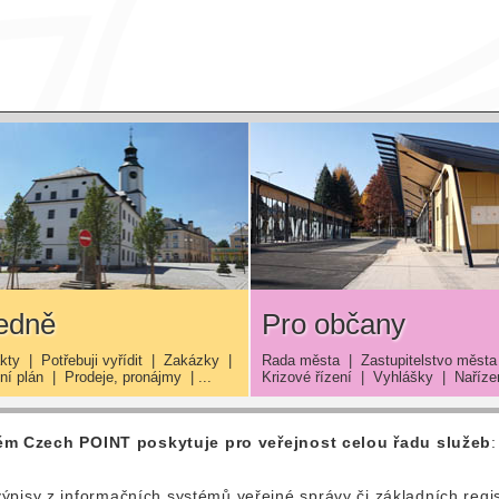
edně
Pro občany
kty
|
Potřebuji vyřídit
|
Zakázky
|
Rada města
|
Zastupitelstvo města
í plán
|
Prodeje, pronájmy
| ...
Krizové řízení
|
Vyhlášky
|
Naříze
ém Czech POINT poskytuje pro veřejnost celou řadu služeb
:
výpisy z informačních systémů veřejné správy či základních regist