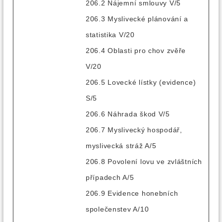
206.2 Nájemní smlouvy V/5
206.3 Myslivecké plánování a
statistika V/20
206.4 Oblasti pro chov zvěře
V/20
206.5 Lovecké lístky (evidence)
S/5
206.6 Náhrada škod V/5
206.7 Myslivecký hospodář,
myslivecká stráž A/5
206.8 Povolení lovu ve zvláštních
případech A/5
206.9 Evidence honebních
společenstev A/10