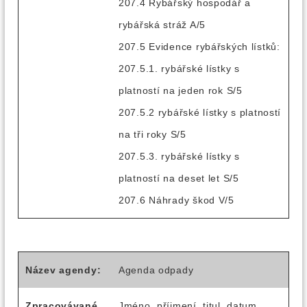
207.4 Rybářský hospodář a
rybářská stráž A/5
207.5 Evidence rybářských lístků:
207.5.1. rybářské lístky s
platností na jeden rok S/5
207.5.2 rybářské lístky s platností
na tři roky S/5
207.5.3. rybářské lístky s
platností na deset let S/5
207.6 Náhrady škod V/5
Název agendy:
Agenda odpady
Zpracovávané
Jméno, příjmení, titul, datum