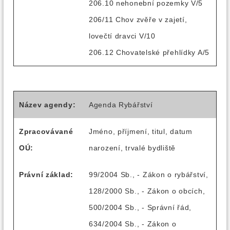
206.10 nehonební pozemky V/5
206/11 Chov zvěře v zajetí,
lovečtí dravci V/10
206.12 Chovatelské přehlídky A/5
Název agendy:
Agenda Rybářství
Zpracovávané
Jméno, příjmení, titul, datum
OÚ:
narození, trvalé bydliště
Právní základ:
99/2004 Sb., - Zákon o rybářství,
128/2000 Sb., - Zákon o obcích,
500/2004 Sb., - Správní řád,
634/2004 Sb., - Zákon o