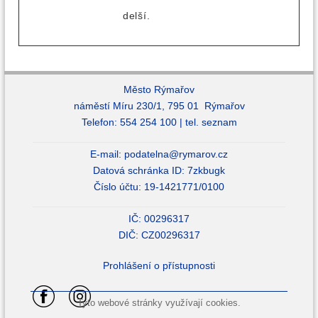
delší.
Město Rýmařov
náměstí Míru 230/1, 795 01 Rýmařov
Telefon: 554 254 100 |
tel. seznam
E-mail:
podatelna@rymarov.cz
Datová schránka ID: 7zkbugk
Číslo účtu: 19-1421771/0100
IČ: 00296317
DIČ: CZ00296317
Prohlášení o přístupnosti
Tyto webové stránky využívají cookies.