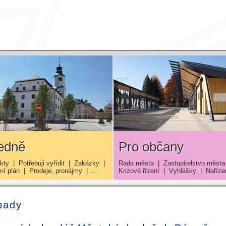
edně
Pro občany
kty
|
Potřebuji vyřídit
|
Zakázky
|
Rada města
|
Zastupitelstvo města
í plán
|
Prodeje, pronájmy
| ...
Krizové řízení
|
Vyhlášky
|
Naříze
pady