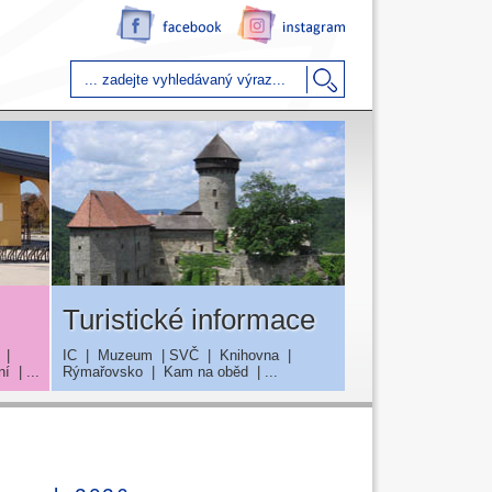
Turistické informace
|
IC
|
Muzeum
|
SVČ
|
Knihovna
|
ní
| ...
Rýmařovsko
|
Kam na oběd
| ...