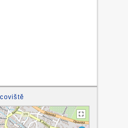
acoviště