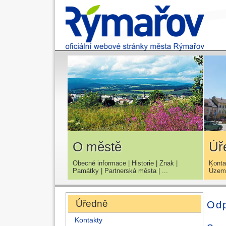
O městě
Úř
Obecné informace
|
Historie
|
Znak
|
Konta
Památky
|
Partnerská města
| ...
Územn
Úředně
Od
Kontakty