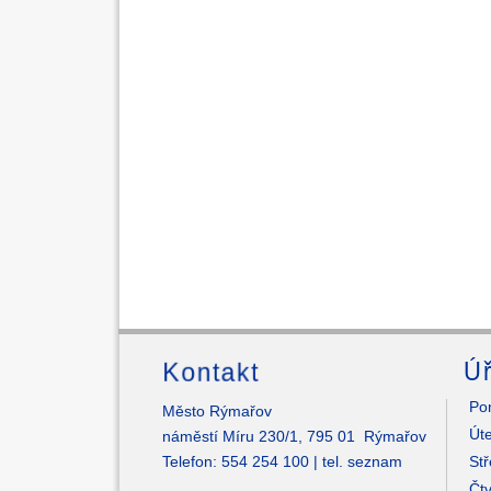
Kontakt
Úř
Pon
Město Rýmařov
Úte
náměstí Míru 230/1, 795 01 Rýmařov
Telefon: 554 254 100 |
tel. seznam
Stř
Čtv